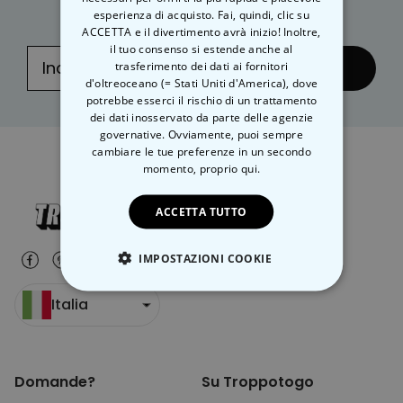
esperienza di acquisto. Fai, quindi, clic su
ACCETTA e il divertimento avrà inizio! Inoltre,
il tuo consenso si estende anche al
trasferimento dei dati ai fornitori
... e inviare!
d'oltreoceano (= Stati Uniti d'America), dove
potrebbe esserci il rischio di un trattamento
dei dati inosservato da parte delle agenzie
governative. Ovviamente, puoi sempre
cambiare le tue preferenze in un secondo
momento,
proprio qui.
ACCETTA TUTTO
IMPOSTAZIONI COOKIE
STRETTAMENTE NECESSARIO
Italia
PRESTAZIONI
Domande?
Su Troppotogo
MARKETING