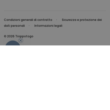
Condizioni generali di contratto
Sicurezza e protezione dei
dati personali
Informazioni legali
© 2026 Troppotogo
-10%
Troppotogo vi offre come sempre il meglio delle idee
regalo per ogni occasione! E non solo, questi che vi
proponiamo sono i prodotti più venduti e più apprezzati da
tutti i nostri clienti. Uno strumento utile per capire cosa è di
moda e cosa piace di più a uomini e donne. A proposito il
Natale è sempre più vicino quindi cosa aspettate a visitare
il nostro catalogo pieno di
regali di Natale
perfetti.