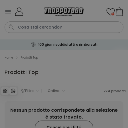
Salta al contenuto
0
100 giorni soddisfatti o rimborsati
Calzini
Pene
Portachiavi
Telo Mare
Tazza
Home
Prodotti Top
Prodotti Top
Personalizzabile
Boccale da Birra
Personalizzato con Logo e
Faccia
Filtro
Ordina
Comprato
274
prodotti
più di 71.100
19,99 €
volte
Personalizzabile
Nessun prodotto corrispondete alla selezione
Copertina Personalizzata con
è stato trovato.
Faccia
Comprato
Cancellare i filtri
più di 2.000