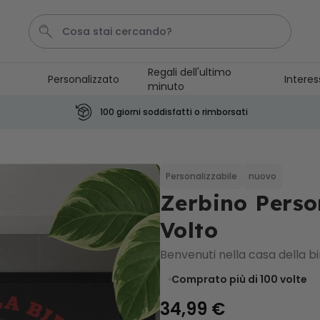
Regali dell'ultimo
Personalizzato
Interes
minuto
Pene
Telo Mare
Tazza
Calzini
Gioco
100 giorni soddisfatti o rimborsati
Personalizzabile
Boccale da Birra
Personalizzato con Logo e
Personalizzabile
nuovo
Faccia
Zerbino Perso
Comprato
più di 71.100
19,99 €
volte
Volto
Personalizzabile
Benvenuti nella casa della bi
Copertina Personalizzata con
Faccia
Comprato più di 100
volte
Comprato
più di 2.000
39,99 €
volte
34,99 €