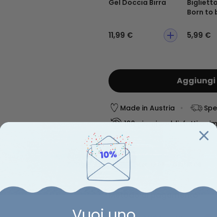
Gel Doccia Birra
Bigliett
Born to 
11,99 €
5,99 €
Aggiungi 
Made in Austria
Spe
100 giorni soddisfatti o ri
Data stimata per la conse
Mer, 12.08 – Gio, 13.08
Metodo di pagamento
Vuoi uno