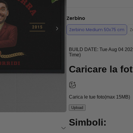
Personalizzabile
Telo Mare Personalizzato in
Stile Fumetto
Zerbino
Comprato
più di 1.200
34,99 €
volte
Zerbino Medium 50x75 cm
Z
Personalizzabile
Vaso Personalizzato con
Testo e Simbolo
Comprato
più di 1.300
29,99 €
volte
Personalizzabile
Set Regalo Birra
Comprato
45,48 €
più di 100
volte