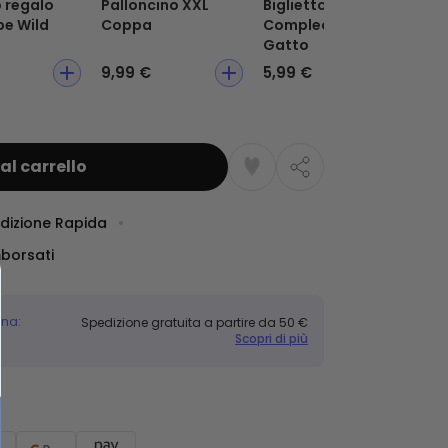
o regalo
Palloncino XXL
Biglietto di Auguri
Sap
be Wild
Coppa
Compleanno
Gatto
9,99 €
5,99 €
6,
al carrello
dizione Rapida
mborsati
gna:
Spedizione gratuita a partire da 50 €
Scopri di più