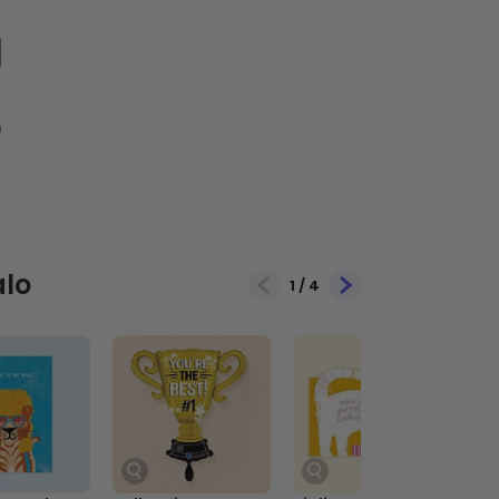
alo
1
/
4