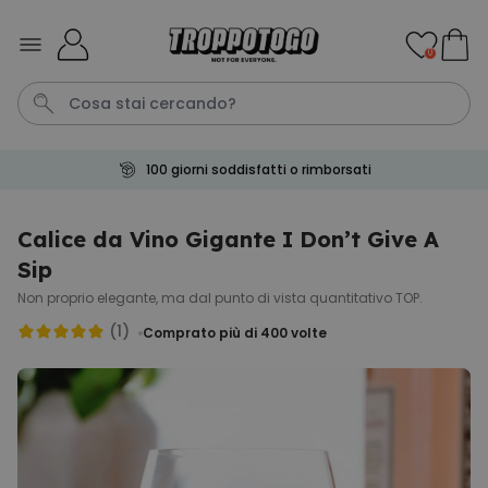
Salta al contenuto
0
100 giorni soddisfatti o rimborsati
Pene
Telo Mare
Tazza
Calzini
Gioco
Calice da Vino Gigante I Don’t Give A
Sip
Personalizzabile
Boccale da Birra
Non proprio elegante, ma dal punto di vista quantitativo TOP.
Personalizzato con Logo e
(1)
Faccia
Comprato più di 400
volte
Comprato
più di 71.100
19,99 €
volte
Personalizzabile
Copertina Personalizzata con
Faccia
Comprato
più di 2.000