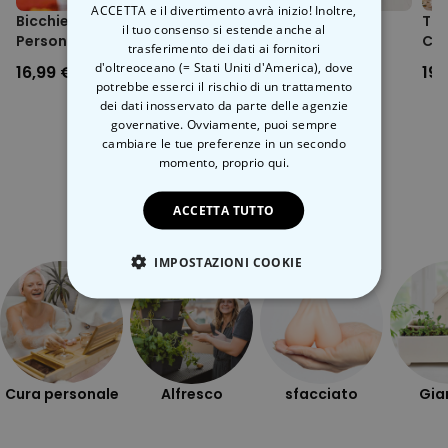
ACCETTA e il divertimento avrà inizio! Inoltre,
Bicchiere Spritz Aperol
La Tazza con il Gatto
Taz
il tuo consenso si estende anche al
Personalizzato con Nome
Cal
trasferimento dei dati ai fornitori
d'oltreoceano (= Stati Uniti d'America), dove
16,99 €
14,99 €
19,
potrebbe esserci il rischio di un trattamento
dei dati inosservato da parte delle agenzie
governative. Ovviamente, puoi sempre
cambiare le tue preferenze in un secondo
momento,
proprio qui.
Categoria correlata
ACCETTA TUTTO
Scopri l'altra categoria di cose insolite
IMPOSTAZIONI COOKIE
STRETTAMENTE NECESSARIO
PRESTAZIONI
Cura personale
Alfresco
sfacciato
Gia
MARKETING
NON CLASSIFICATO