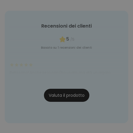
Recensioni dei clienti
5
/5
Basato su 1 recensioni dei clienti
Bellissimo! Anche se io non l'ho usato, ma età un regalo
Ester
30/03/23
Valuta il prodotto