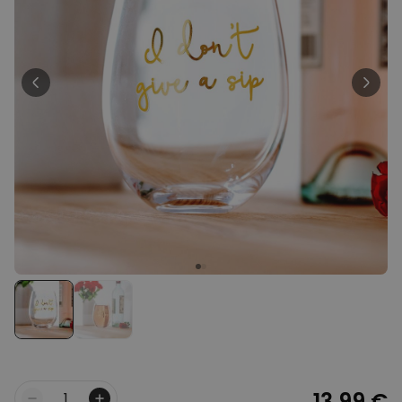
39,99 €
volte
Personalizzabile
Telo Mare Personalizzato in
Stile Fumetto
Comprato
più di 1.200
34,99 €
volte
Personalizzabile
Vaso Personalizzato con
Testo e Simbolo
Comprato
più di 1.300
29,99 €
volte
Personalizzabile
Set Regalo Birra
Comprato
più di 100
45,48 €
volte
13,99 €