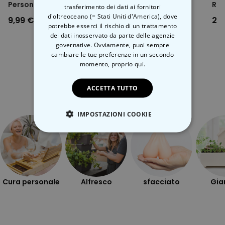
Personalizzato con Testo
Microonde
Ris
trasferimento dei dati ai fornitori
e Simbolo
d'oltreoceano (= Stati Uniti d'America), dove
9,99 €
24,99 €
29
potrebbe esserci il rischio di un trattamento
dei dati inosservato da parte delle agenzie
governative. Ovviamente, puoi sempre
cambiare le tue preferenze in un secondo
momento,
proprio qui.
Categoria correlata
ACCETTA TUTTO
Scopri l'altra categoria di cose insolite
IMPOSTAZIONI COOKIE
STRETTAMENTE NECESSARIO
PRESTAZIONI
Cura personale
Alfresco
sfacciato
Gia
MARKETING
NON CLASSIFICATO