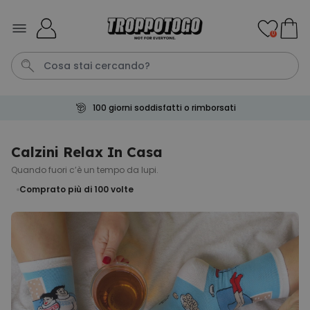
Salta al contenuto
0
100 giorni soddisfatti o rimborsati
Pene
Telo Mare
Tazza
Calzini
Gioco
Calzini Relax In Casa
Quando fuori c’è un tempo da lupi.
Personalizzabile
Boccale da Birra
Comprato più di 100
volte
Personalizzato con Logo e
Faccia
Comprato
più di 71.100
19,99 €
volte
Personalizzabile
Copertina Personalizzata con
Faccia
Comprato
più di 2.000