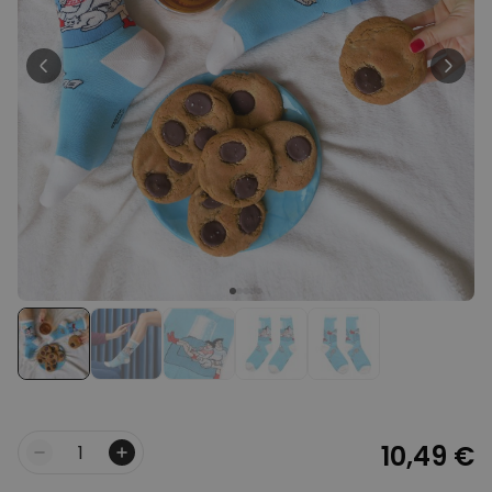
39,99 €
volte
Personalizzabile
Telo Mare Personalizzato in
Stile Fumetto
Comprato
più di 1.200
34,99 €
volte
Personalizzabile
Vaso Personalizzato con
Testo e Simbolo
Comprato
più di 1.300
29,99 €
volte
Personalizzabile
Set Regalo Birra
Comprato
più di 100
45,48 €
volte
10,49 €
Quantità