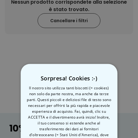
39,99 €
Nessun prodotto corrispondete alla selezione
volte
è stato trovato.
Personalizzabile
Cancellare i filtri
Calzini Personalizzati con
Faccia e Supereroi
Comprato
più di 21.600
19,99 €
volte
Personalizzabile
Telo Mare Personalizzato in
Stile Fumetto
Comprato
più di 1.200
34,99 €
volte
Sorpresa! Cookies :-)
Personalizzabile
Il nostro sito utilizza tanti biscotti (= cookies)
Poster Personalizzato con
non solo da parte nostra, ma anche da terze
Foto e Definizione
parti. Questi piccoli e deliziosi file di testo sono
Comprato
più di 3.200
necessari per offrirti la più rapida e piacevole
29,99 €
volte
esperienza di acquisto. Fai, quindi, clic su
ACCETTA e il divertimento avrà inizio! Inoltre,
il tuo consenso si estende anche al
10% Sconto
trasferimento dei dati ai fornitori
d'oltreoceano (= Stati Uniti d'America), dove