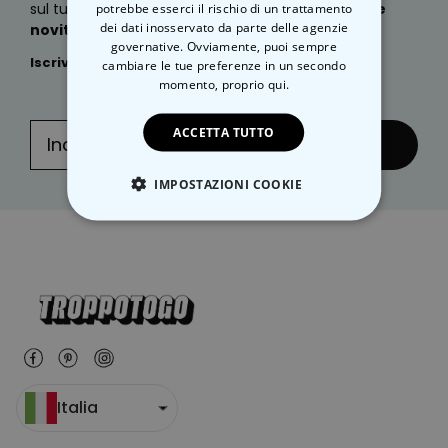
sul tuo prossimo ordine, oltre a e-mail sulle
nostre
potrebbe esserci il rischio di un trattamento
dei dati inosservato da parte delle agenzie
novità, idee regalo geniali e sconti esclusivi?
governative. Ovviamente, puoi sempre
Iscriviti subito
alla nostra
NEWSLETTER
:
cambiare le tue preferenze in un secondo
momento,
proprio qui.
ACCETTA TUTTO
... e inviare!
IMPOSTAZIONI COOKIE
STRETTAMENTE NECESSARIO
PRESTAZIONI
MARKETING
NON CLASSIFICATO
Italia