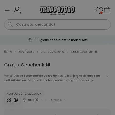
Salta al contenuto
0
100 giorni soddisfatti o rimborsati
Calzini
Pene
Portachiavi
Telo Mare
Tazza
Home
Idee Regalo
Gratis Geschenke
Gratis Geschenk NL
Gratis Geschenk NL
Personalizzabile
Boccale da Birra
Personalizzato con Logo e
Vanaf een
bestelwaarde van € 50
kun je hier
je gratis cadeau
Faccia
zelf uitkiezen.
Personaliseer het product, voeg het toe aan je
Comprato
winkelwagen en het bedrag wordt
automatisch in je
più di 71.100
19,99 €
volte
winkelwagen verrekend.
Non personalizzabile
Personalizzabile
Filtro
(
1
)
Ordina
Copertina Personalizzata con
Faccia
Comprato
più di 2.000