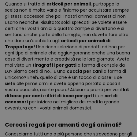
Quando si tratta di
articoli per animali
, purtroppo la
scelta non è molto varia e finiamo per acquistare sempre
gli stessi accessori che poi i nostri animali domestici non
usano neanche. Risultato: soldi sprecati! Se volete essere
certi che i vostri amici a quattro zampe si divertano e si
sentano anche parte della famiglia, non dovete fare altro
che dare un’occhiata agli
articoli per animali di
Troppotogo
! Una ricca selezione di prodotti ad hoc per
ogni tipo di animale che aggiungeranno anche una buona
dose di divertimento e creatività nelle loro giornate. Avete
mai visto un
tiragraffi per gatti
a forma di console da
DJ? Siamo certi di no... E una
cuccia per cani
a forma di
unicorno? Eheh, quello sì che è un tocco di classe! E se
siete alle prime armi e avete appena portato a casa il
vostro cucciolo, niente paura! Abbiamo pronti per voi il
kit
di base per cani
e il
kit di base per gatti
, un
set di
accessori
per iniziare nel migliore dei modi la grande
avventura con i vostri animali domestici.
Cercasi regali per amanti degli animali?
Conosciamo tutti una o più persone che stravedono per gli
-10%