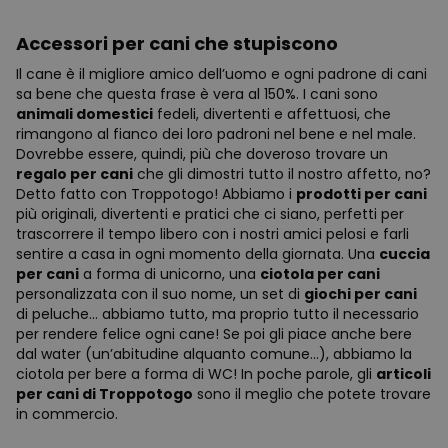
Accessori per cani che stupiscono
Il cane è il migliore amico dell’uomo e ogni padrone di cani
sa bene che questa frase è vera al 150%. I cani sono
animali domestici
fedeli, divertenti e affettuosi, che
rimangono al fianco dei loro padroni nel bene e nel male.
Dovrebbe essere, quindi, più che doveroso trovare un
regalo per cani
che gli dimostri tutto il nostro affetto, no?
Detto fatto con Troppotogo! Abbiamo i
prodotti per cani
più originali, divertenti e pratici che ci siano, perfetti per
trascorrere il tempo libero con i nostri amici pelosi e farli
sentire a casa in ogni momento della giornata. Una
cuccia
per cani
a forma di unicorno, una
ciotola per cani
personalizzata con il suo nome, un set di
giochi per cani
di peluche... abbiamo tutto, ma proprio tutto il necessario
per rendere felice ogni cane! Se poi gli piace anche bere
dal water (un’abitudine alquanto comune...), abbiamo la
ciotola per bere a forma di WC! In poche parole, gli
articoli
per cani di Troppotogo
sono il meglio che potete trovare
in commercio.