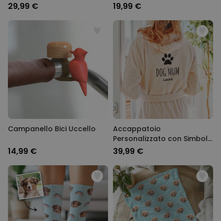
Domestico
Domestico
29,99 €
19,99 €
Campanello Bici Uccello
Accappatoio
Personalizzato con Simboli
e Nome
14,99 €
39,99 €