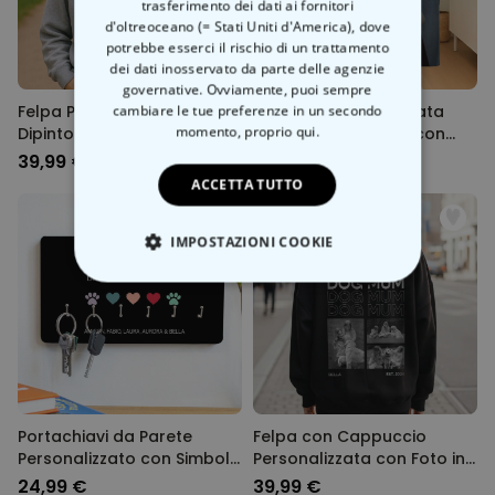
trasferimento dei dati ai fornitori
d'oltreoceano (= Stati Uniti d'America), dove
potrebbe esserci il rischio di un trattamento
dei dati inosservato da parte delle agenzie
governative. Ovviamente, puoi sempre
Felpa Personalizzata in stile
cambiare le tue preferenze in un secondo
Coperta Personalizzata
momento,
proprio qui.
Dipinto
Animale domestico con
Costume
39,99 €
39,99 €
ACCETTA TUTTO
IMPOSTAZIONI COOKIE
STRETTAMENTE NECESSARIO
PRESTAZIONI
MARKETING
Portachiavi da Parete
Felpa con Cappuccio
NON CLASSIFICATO
Personalizzato con Simboli
Personalizzata con Foto in
e Nomi
bianco e nero e Testo
24,99 €
39,99 €