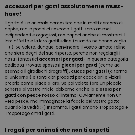
Accessori per gatti assolutamente must-
have!
Il gatto è un animale domestico che in molti cercano di
capire, ma in pochi ci riescono. I gatti sono animali
indipendenti e orgogliosi, ma capaci anche di mostrarci il
loro affetto e la loro gratitudine (quando ne hanno voglia
;-) ). Se volete, dunque, convincere il vostro amato felino
che siete degni del suo rispetto, perché non regalargli i
nostri fantastici
accessori per gatti
? In questa categoria
dedicata, trovate spassosi
giochi per gatti
(come ad
esempio il giradischi tiragraffi),
cucce per gatti
(a forma
di unicorno!) e tanti altri prodotti per coccolarli e viziarli
proprio come piace a loro. Se poi volete fare un piccolo
scherzo al vostro micio, abbiamo anche la
ciotola per
gatti con pesce rosso
all’interno! Ovviamente non un
vero pesce, ma immaginate la faccia del vostro gatto
quando la vedrà ;-) Insomma, i gatti amano Troppotogo e
Troppotogo ama i gatti.
I regali per animali che non ti aspetti