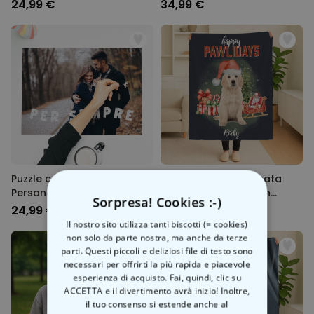
24,99 €
34,99 €
Puzzle con Foto
Coperta Personalizzata
Personalizzato con Testo
Bootleg Natalizia con
Sorpresa! Cookies :-)
Animale domestico
24,99 €
39,99 €
Il nostro sito utilizza tanti biscotti (= cookies)
non solo da parte nostra, ma anche da terze
parti. Questi piccoli e deliziosi file di testo sono
necessari per offrirti la più rapida e piacevole
esperienza di acquisto. Fai, quindi, clic su
ACCETTA e il divertimento avrà inizio! Inoltre,
il tuo consenso si estende anche al