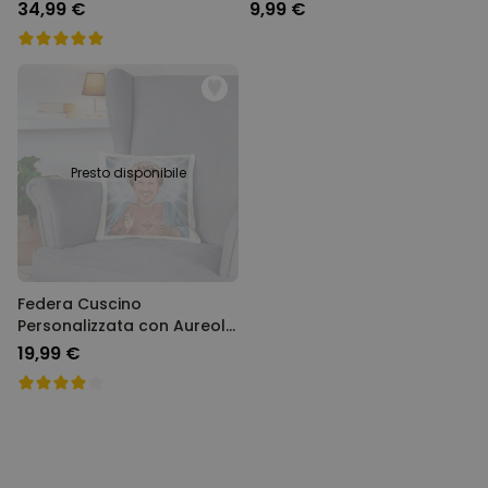
domestico
34,99 €
9,99 €
Presto disponibile
Federa Cuscino
Personalizzata con Aureola
e Viso
19,99 €