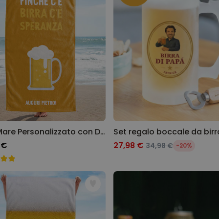
Personalizzabile
Calzini Personalizzati con
Faccia e Supereroi
Comprato
più di 21.600
19,99 €
volte
Personalizzabile
Telo Mare Personalizzato in
Stile Fumetto
Comprato
più di 1.200
34,99 €
volte
Personalizzabile
Telo Mare Personalizzato con Drink e Frasi
Poster Personalizzato con
Foto e Definizione
 €
27,98 €
34,98 €
-20%
Comprato
più di 3.200
29,99 €
volte