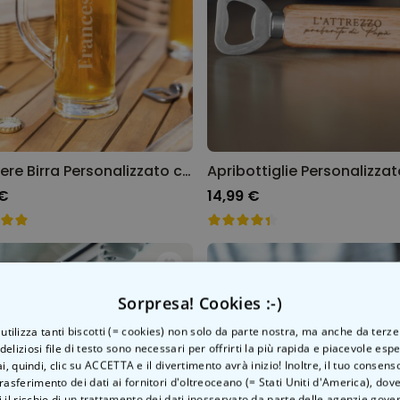
Bicchiere Birra Personalizzato con Nome
 €
14,99 €
Sorpresa! Cookies :-)
o utilizza tanti biscotti (= cookies) non solo da parte nostra, ma anche da terze
 deliziosi file di testo sono necessari per offrirti la più rapida e piacevole esp
ai, quindi, clic su ACCETTA e il divertimento avrà inizio! Inoltre, il tuo consens
rasferimento dei dati ai fornitori d'oltreoceano (= Stati Uniti d'America), do
 il rischio di un trattamento dei dati inosservato da parte delle agenzie gove