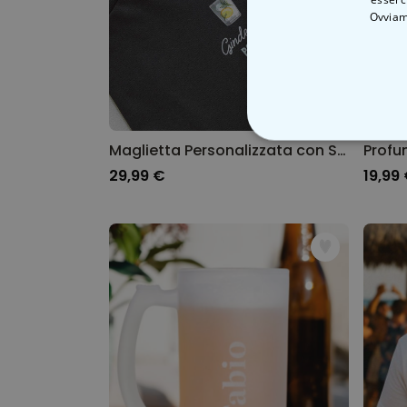
Ovviam
STRETTAMEN
Maglietta Personalizzata con Simbolo e Testo
29,99 €
19,99