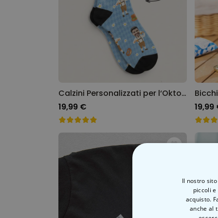
Calzini Personalizzati per l‘Oktoberfest
19,99 €
19,99
Il nostro sit
piccoli e
acquisto. F
anche al t
esserci