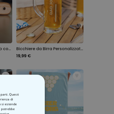
Apribottiglie Personalizzato con Testo
Bicchiere da Birra Personalizzato con Barra di Caricamento
19,99 €
 parti. Questi
erienza di
o si estende
ve potrebbe
rnative.