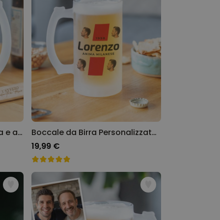
Set regalo boccale da birra e apribottiglie
Boccale da Birra Personalizzato con Logo e 4 Volti
19,99 €