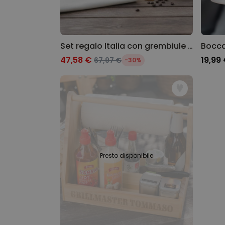
Set regalo Italia con grembiule boccale da birra e tazzina da espresso
47,58 €
19,99
67,97 €
-30%
Presto disponibile