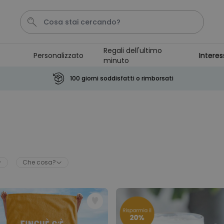
Regali dell'ultimo
Personalizzato
Interes
minuto
Calzini
Tazza
Portachiavi
Telo Mare
Pene
100 giorni soddisfatti o rimborsati
Personalizzabile
Boccale da Birra
Personalizzato con Logo e
Faccia
Comprato
più di 71.100
19,99 €
volte
Che cosa?
Personalizzabile
Copertina Personalizzata con
Faccia
Comprato
più di 2.000
39,99 €
volte