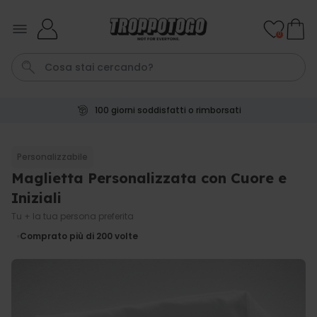
Salta al contenuto
0
100 giorni soddisfatti o rimborsati
Pene
Telo Mare
Tazza
Calzini
Gioco
Personalizzabile
Maglietta Personalizzata con Cuore e
Personalizzabile
Boccale da Birra
Iniziali
Personalizzato con Logo e
Faccia
Tu + la tua persona preferita
Comprato
più di 71.100
Comprato più di 200
volte
19,99 €
volte
Personalizzabile
Copertina Personalizzata con
Faccia
Comprato
più di 2.000