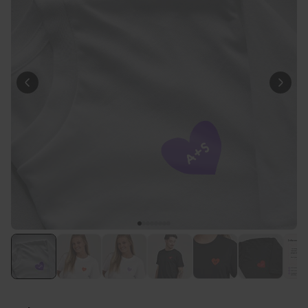
39,99 €
volte
Personalizzabile
Telo Mare Personalizzato in
Stile Fumetto
Comprato
più di 1.200
34,99 €
volte
Personalizzabile
Vaso Personalizzato con
Testo e Simbolo
Comprato
più di 1.300
29,99 €
volte
Personalizzabile
Set Regalo Birra
Comprato
più di 100
45,48 €
volte