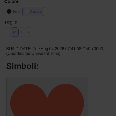
Colore
Nero
Bianco
Taglia
S
M
L
XL