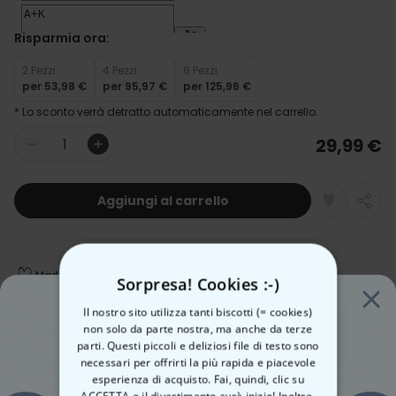
Risparmia ora:
2 Pezzi
4 Pezzi
6 Pezzi
per
53,98 €
per
95,97 €
per
125,96 €
* Lo sconto verrà detratto automaticamente nel carrello.
29,99 €
Quantità
Aggiungi al carrello
Made in Austria
Spedizione Rapida
Sorpresa! Cookies :-)
100 giorni soddisfatti o rimborsati
Il nostro sito utilizza tanti biscotti (= cookies)
non solo da parte nostra, ma anche da terze
parti. Questi piccoli e deliziosi file di testo sono
necessari per offrirti la più rapida e piacevole
Data stimata per la consegna:
esperienza di acquisto. Fai, quindi, clic su
Mer, 12.08 – Gio, 13.08
ACCETTA e il divertimento avrà inizio! Inoltre,