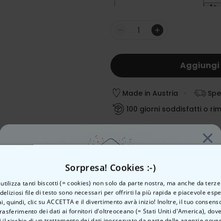
Quantità
Aggiungi 
Made in Austria
Spe
100 giorni soddisfatti o ri
Data stimata per la conse
Lun, 10.08 – Mar, 11.08
Sorpresa! Cookies :-)
Metodo di pagamento
o utilizza tanti biscotti (= cookies) non solo da parte nostra, ma anche da terze
 deliziosi file di testo sono necessari per offrirti la più rapida e piacevole esp
ai, quindi, clic su ACCETTA e il divertimento avrà inizio! Inoltre, il tuo consens
rasferimento dei dati ai fornitori d'oltreoceano (= Stati Uniti d'America), do
Vuoi uno
 il rischio di un trattamento dei dati inosservato da parte delle agenzie gove