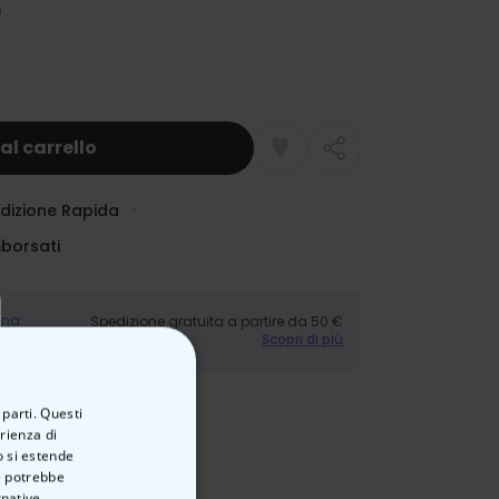
al carrello
dizione Rapida
mborsati
gna:
Spedizione gratuita a partire da 50 €
Scopri di più
 parti. Questi
erienza di
o si estende
ve potrebbe
rnative.