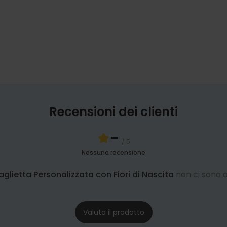
Recensioni dei clienti
-
/ 5
Nessuna recensione
glietta Personalizzata con Fiori di Nascita
non ci sono
Valuta il prodotto