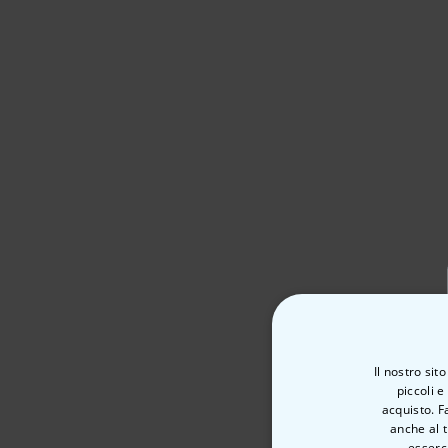
Il nostro sit
piccoli e
acquisto. F
anche al t
esserci