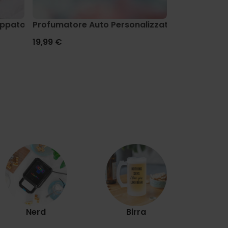
ppatoio e calzini
Profumatore Auto Personalizzato con Aureola 
Mutande Per
19,99 €
29,99 €
Es
Nerd
Birra