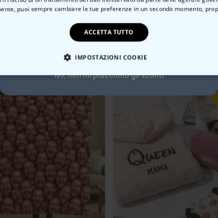
ente, puoi sempre cambiare le tue preferenze in un secondo momento,
prop
sconto del 10%?
ACCETTA TUTTO
Si, certo!
IMPOSTAZIONI COOKIE
No, non mi piacciono gli sconti
TE NECESSARIO
PRESTAZIONI
MARKETING
N