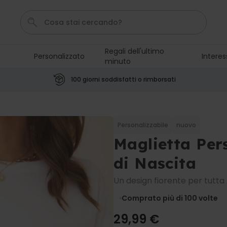
Regali dell'ultimo
Personalizzato
Interes
minuto
Calzini
Tazza
Portachiavi
Telo Mare
Pene
100 giorni soddisfatti o rimborsati
Personalizzabile
Boccale da Birra
Personalizzato con Logo e
Personalizzabile
nuovo
Faccia
Maglietta Per
Comprato
più di 71.100
19,99 €
volte
di Nascita
Personalizzabile
Un design fiorente per tutta l
Copertina Personalizzata con
Faccia
Comprato più di 100
volte
Comprato
più di 2.000
39,99 €
volte
29,99 €