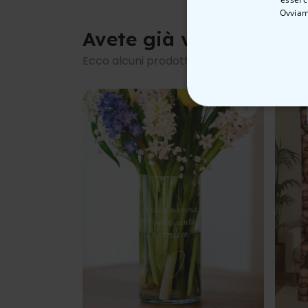
Ovviam
Avete già visto questi?
Ecco alcuni prodotti simili
STRETTAMEN