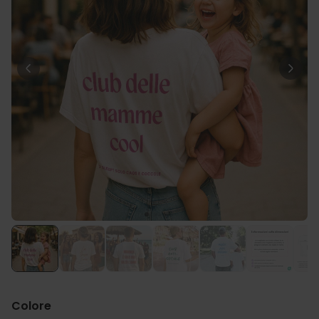
29,99 €
volte
Personalizzabile
Calzini Personalizzati con
Animale Domestico
Comprato
più di 14.000
19,99 €
volte
Personalizzabile
Bicchiere da Gin
Personalizzato con Testo
Comprato
più di 9.900
19,99 €
volte
Personalizzabile
Copertina Personalizzata con
Faccia
Comprato
più di 2.000
39,99 €
volte
Colore