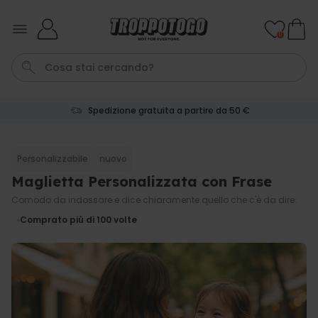
Salta al contenuto
0
Spedizione gratuita a partire da 50 €
Pene
Poster
Telo Mare
Calzini
Gioco
Personalizzabile
nuovo
Maglietta Personalizzata con Frase
Personalizzabile
Boccale da Birra
Comodo da indossare e dice chiaramente quello che c'è da dire.
Personalizzato con Logo e
Faccia
Comprato più di 100
volte
Comprato
più di 71.100
19,99 €
volte
Personalizzabile
Grembiule Personalizzato
Master Barbecue con Foto
Comprato
più di 2.500