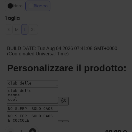
Nero
Bianco
Taglia
S
M
L
XL