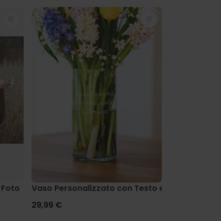
 Foto
Vaso Personalizzato con Testo e Simbolo
Profumatore 
29,99 €
19,99 €