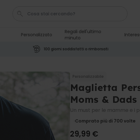
Regali dell'ultimo
Personalizzato
Interes
minuto
Pene
Telo Mare
Poster
Calzini
Gioco
100 giorni soddisfatti o rimborsati
Personalizzabile
Boccale da Birra
Personalizzato con Logo e
Personalizzabile
Faccia
Maglietta Per
Comprato
più di 71.100
19,99 €
volte
Moms & Dads 
Personalizzabile
Un must per le mamme e i pa
Grembiule Personalizzato
Master Barbecue con Foto
Comprato più di 700
volte
Comprato
più di 2.500
29,99 €
volte
29,99 €