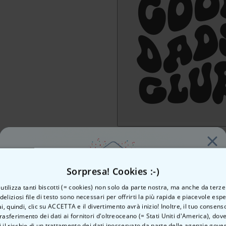
Sorpresa! Cookies :-)
o utilizza tanti biscotti (= cookies) non solo da parte nostra, ma anche da terze
 deliziosi file di testo sono necessari per offrirti la più rapida e piacevole esp
ai, quindi, clic su ACCETTA e il divertimento avrà inizio! Inoltre, il tuo consens
rasferimento dei dati ai fornitori d'oltreoceano (= Stati Uniti d'America), do
Vuoi uno
 il rischio di un trattamento dei dati inosservato da parte delle agenzie gove