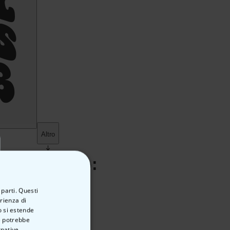
 parti. Questi
erienza di
o si estende
ve potrebbe
rnative.