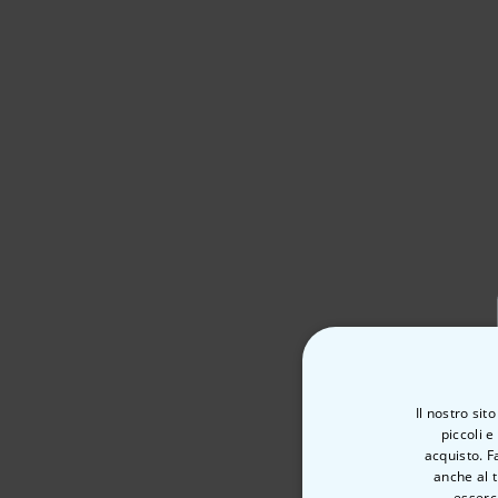
Il nostro sit
piccoli e
acquisto. F
anche al t
esserci