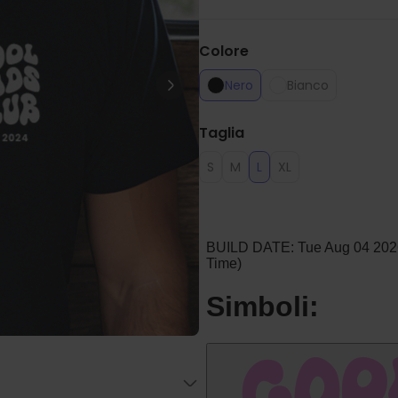
Personalizzabile
Bicchiere da Gin
Personalizzato con Testo
Colore
Comprato
più di 9.900
19,99 €
volte
Nero
Bianco
Personalizzabile
Taglia
Calzini Personalizzati con
Animale Domestico
Comprato
S
M
L
XL
più di 14.000
19,99 €
volte
Personalizzabile
Telo Mare Personalizzato in
Stile Fumetto
Comprato
più di 1.200
34,99 €
volte