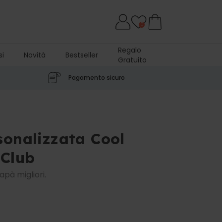
0
Regalo
si
Novità
Bestseller
Gratuito
Pagamento sicuro
sonalizzata Cool
Club
pà migliori.