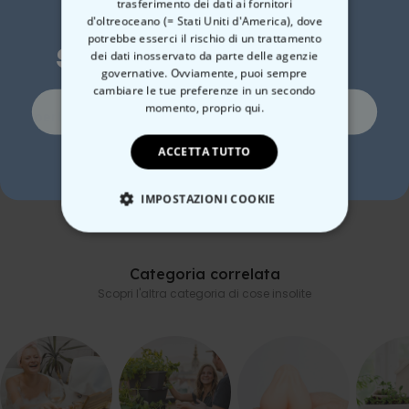
Sono possibili scostamenti dimensionali fino a circa il +/-5%
trasferimento dei dati ai fornitori
Vuoi uno
rispetto alla tabella delle taglie.
d'oltreoceano (= Stati Uniti d'America), dove
potrebbe esserci il rischio di un trattamento
sconto del 10%?
dei dati inosservato da parte delle agenzie
governative. Ovviamente, puoi sempre
cambiare le tue preferenze in un secondo
Si, certo!
momento,
proprio qui.
Copertina Personalizzata
Set regalo pochette,
Puz
con Faccia
accappatoio e calzini
con
ACCETTA TUTTO
No, non mi piacciono gli sconti
39,99 €
39,99 €
24
IMPOSTAZIONI COOKIE
STRETTAMENTE NECESSARIO
Categoria correlata
PRESTAZIONI
Scopri l'altra categoria di cose insolite
MARKETING
NON CLASSIFICATO