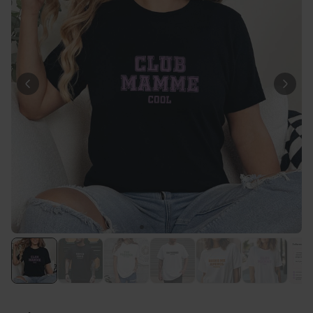
39,99 €
volte
Personalizzabile
Calzini Personalizzati con
Faccia e Supereroi
Comprato
più di 21.600
19,99 €
volte
Personalizzabile
Telo Mare Personalizzato in
Stile Fumetto
Comprato
più di 1.200
34,99 €
volte
Personalizzabile
Poster Personalizzato con
Foto e Definizione
Comprato
più di 3.200
29,99 €
volte