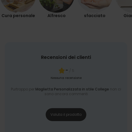
Cura personale
Alfresco
sfacciato
Gia
Recensioni dei clienti
-
/ 5
Nessuna recensione
Purtroppo per
Maglietta Personalizzata in stile College
non ci
sono ancora commenti
Valuta il prodotto