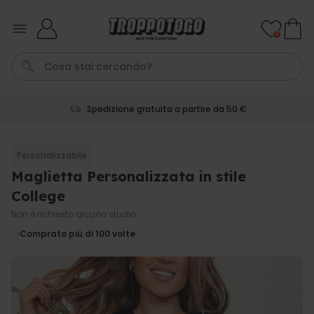
Salta al contenuto
0
Spedizione gratuita a partire da 50 €
Calzini
Pene
Portachiavi
Telo Mare
Tazza
Personalizzabile
Maglietta Personalizzata in stile
Personalizzabile
Boccale da Birra
College
Personalizzato con Logo e
Faccia
Non è richiesto alcuno studio.
Comprato
più di 71.100
Comprato più di 100
volte
19,99 €
volte
Personalizzabile
Copertina Personalizzata con
Faccia
Comprato
più di 2.000