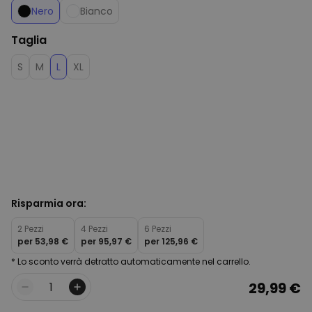
Nero
Bianco
Taglia
S
M
L
XL
Risparmia ora:
2 Pezzi
4 Pezzi
6 Pezzi
per
53,98 €
per
95,97 €
per
125,96 €
* Lo sconto verrà detratto automaticamente nel carrello.
29,99 €
Quantità