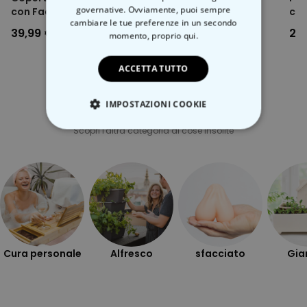
governative. Ovviamente, puoi sempre
con Faccia
accappatoio e calzini
con
cambiare le tue preferenze in un secondo
39,99 €
39,99 €
24
momento,
proprio qui.
ACCETTA TUTTO
IMPOSTAZIONI COOKIE
Categoria correlata
Scopri l'altra categoria di cose insolite
STRETTAMENTE NECESSARIO
PRESTAZIONI
MARKETING
NON CLASSIFICATO
Cura personale
Alfresco
sfacciato
Gia