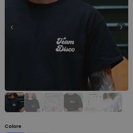
29,99 €
volte
Personalizzabile
Bicchiere da Gin
Personalizzato con Testo
Comprato
più di 9.900
19,99 €
volte
Personalizzabile
Calzini Personalizzati con
Animale Domestico
Comprato
più di 14.000
19,99 €
volte
Personalizzabile
Telo Mare Personalizzato in
Stile Fumetto
Comprato
più di 1.200
34,99 €
volte
Colore