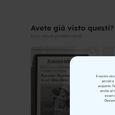
Avete già visto questi?
Ecco alcuni prodotti simili
Il nostro sit
piccoli e
acquisto. F
anche al t
esserci
Ovviam