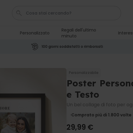
Regali dell'ultimo
Personalizzato
Interes
minuto
Pene
Poster
Telo Mare
Calzini
Gioco
100 giorni soddisfatti o rimborsati
Personalizzabile
Boccale da Birra
Personalizzato con Logo e
Personalizzabile
Faccia
Poster Person
Comprato
più di 71.100
19,99 €
volte
e Testo
Personalizzabile
Un bel collage di foto per og
Grembiule Personalizzato
Master Barbecue con Foto
Comprato più di 1.800
volte
Comprato
più di 2.500
29,99 €
volte
29,99 €