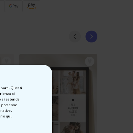
 parti. Questi
erienza di
o si estende
ve potrebbe
rnative.
rio qui.