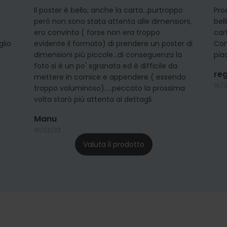
Il poster è bello, anche la carta...purtroppo
Pro
però non sono stata attenta alle dimensioni,
bel
ero convinta ( forse non era troppo
car
glio
evidente il formato) di prendere un poster di
Con
dimensioni più piccole...di conseguenza la
pia
foto si è un po' sgranata ed è difficile da
re
mettere in cornice e appendere ( essendo
16/1
troppo voluminoso).....peccato la prossima
volta starò più attenta ai dettagli.
Manu
16/02/23
Valuta il prodotto