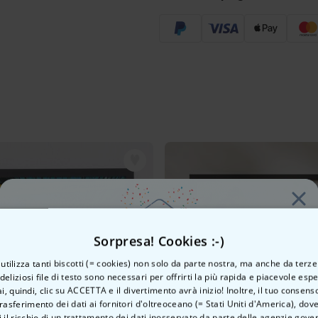
Sorpresa! Cookies :-)
o utilizza tanti biscotti (= cookies) non solo da parte nostra, ma anche da terze
 deliziosi file di testo sono necessari per offrirti la più rapida e piacevole esp
ai, quindi, clic su ACCETTA e il divertimento avrà inizio! Inoltre, il tuo consens
rasferimento dei dati ai fornitori d'oltreoceano (= Stati Uniti d'America), do
Vuoi uno
 il rischio di un trattamento dei dati inosservato da parte delle agenzie gove