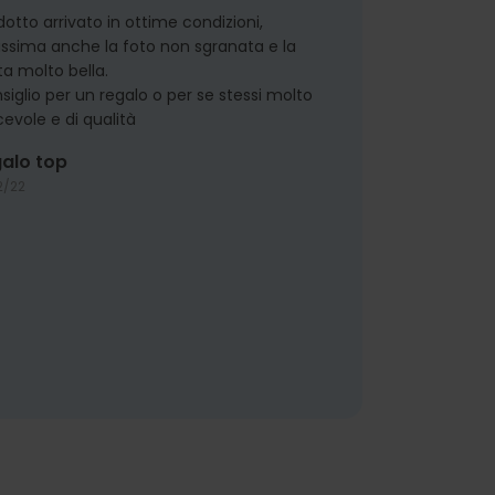
dotto arrivato in ottime condizioni,
lissima anche la foto non sgranata e la
ta molto bella.
siglio per un regalo o per se stessi molto
cevole e di qualità
galo top
2/22