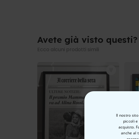
Avete già visto questi?
Ecco alcuni prodotti simili
Il nostro sit
piccoli e
acquisto. F
anche al t
esserci