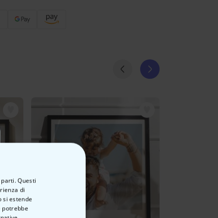
 parti. Questi
erienza di
o si estende
ve potrebbe
rnative.