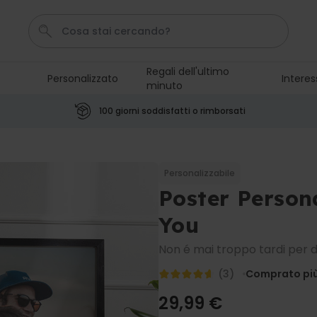
Regali dell'ultimo
Personalizzato
Interes
minuto
Calzini
Pene
Portachiavi
Telo Mare
Tazza
100 giorni soddisfatti o rimborsati
Personalizzabile
Boccale da Birra
Personalizzato con Logo e
Personalizzabile
Faccia
Poster Person
Comprato
più di 71.100
19,99 €
volte
You
Personalizzabile
Non é mai troppo tardi per di
Copertina Personalizzata con
Faccia
(3)
Comprato più 
Comprato
più di 2.000
39,99 €
volte
29,99 €