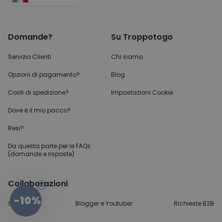
Domande?
Su Troppotogo
Servizio Clienti
Chi siamo
Opzioni di pagamento?
Blog
Costi di spedizione?
Impostazioni Cookie
Dove è il mio pacco?
Resi?
Da questa parte per
le FAQs
(domande e risposte)
Collaborazioni
-10%
Stampa
Blogger e Youtuber
Richieste B2B