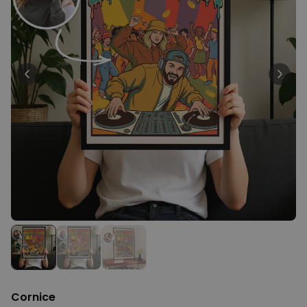
39,99 €
volte
Personalizzabile
Telo Mare Personalizzato in
Stile Fumetto
Comprato
più di 1.200
34,99 €
volte
Personalizzabile
Vaso Personalizzato con
Testo e Simbolo
Comprato
più di 1.300
29,99 €
volte
Personalizzabile
Set Regalo Birra
Comprato
più di 100
45,48 €
volte
Cornice