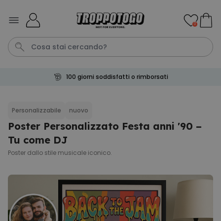
Salta al contenuto
0
100 giorni soddisfatti o rimborsati
Pene
Telo Mare
Tazza
Calzini
Gioco
Personalizzabile
nuovo
Poster Personalizzato Festa anni '90 –
Personalizzabile
Boccale da Birra
Tu come DJ
Personalizzato con Logo e
Faccia
Poster dallo stile musicale iconico.
Comprato
più di 71.100
19,99 €
volte
Personalizzabile
Copertina Personalizzata con
Faccia
Comprato
più di 2.000