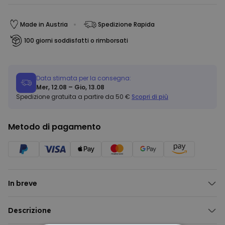
Made in Austria
Spedizione Rapida
100 giorni soddisfatti o rimborsati
Data stimata per la consegna:
Mer, 12.08 – Gio, 13.08
Spedizione gratuita a partire da 50 €
Scopri di più
Metodo di pagamento
In breve
Poster personalizzabile Festa anni '90 – Tu come DJ
Diventi DJ in una jam anni '90
Descrizione
Stampato su carta di alta qualità
Poster Personalizzato Festa anni '90 – Tu come DJ