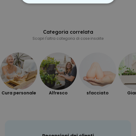
STRETTAMENTE NECESSARIO
PRESTAZIONI
Categoria correlata
MARKETING
Scopri l'altra categoria di cose insolite
NON CLASSIFICATO
Cura personale
Alfresco
sfacciato
Gia
Recensioni dei clienti