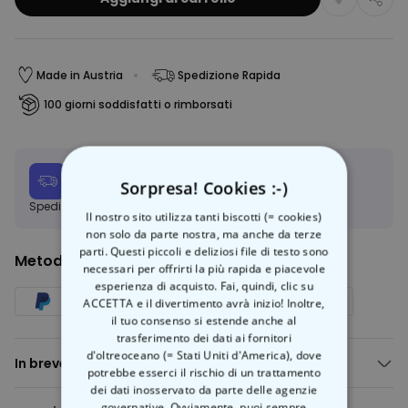
Made in Austria
Spedizione Rapida
100 giorni soddisfatti o rimborsati
Data stimata per la consegna:
Sorpresa! Cookies :-)
Mar, 11.08 – Gio, 13.08
Spedizione gratuita a partire da 50 €
Scopri di più
Il nostro sito utilizza tanti biscotti (= cookies)
non solo da parte nostra, ma anche da terze
parti. Questi piccoli e deliziosi file di testo sono
Metodo di pagamento
necessari per offrirti la più rapida e piacevole
esperienza di acquisto. Fai, quindi, clic su
ACCETTA e il divertimento avrà inizio! Inoltre,
il tuo consenso si estende anche al
trasferimento dei dati ai fornitori
d'oltreoceano (= Stati Uniti d'America), dove
In breve
potrebbe esserci il rischio di un trattamento
in stile carte da gioco
dei dati inosservato da parte delle agenzie
governative. Ovviamente, puoi sempre