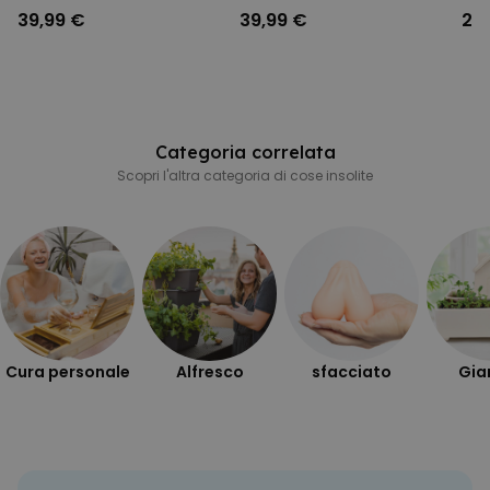
39,99 €
39,99 €
24
Categoria correlata
Scopri l'altra categoria di cose insolite
Cura personale
Alfresco
sfacciato
Gia