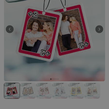
39,99 €
volte
Personalizzabile
Calzini Personalizzati con
Faccia e Supereroi
Comprato
più di 21.600
19,99 €
volte
Personalizzabile
Telo Mare Personalizzato in
Stile Fumetto
Comprato
più di 1.200
34,99 €
volte
Personalizzabile
Poster Personalizzato con
Foto e Definizione
Comprato
più di 3.200
29,99 €
volte