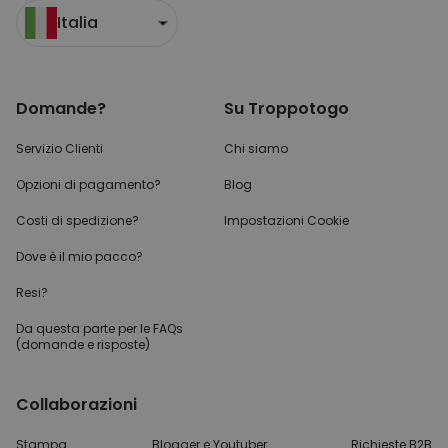
Italia
Domande?
Su Troppotogo
Servizio Clienti
Chi siamo
Opzioni di pagamento?
Blog
Costi di spedizione?
Impostazioni Cookie
Dove è il mio pacco?
Resi?
Da questa parte per
le FAQs
(domande e risposte)
Collaborazioni
Stampa
Blogger e Youtuber
Richieste B2B