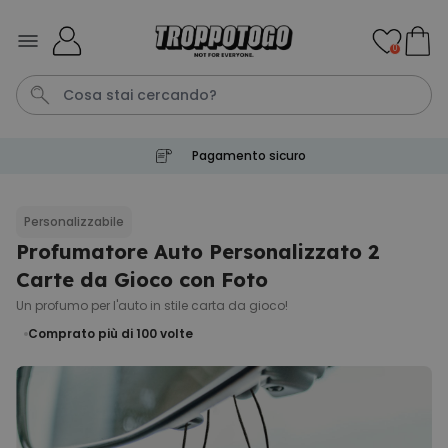
Salta al contenuto
0
Pagamento sicuro
Calzini
Pene
Portachiavi
Telo Mare
Tazza
Personalizzabile
Profumatore Auto Personalizzato 2
Personalizzabile
Boccale da Birra
Carte da Gioco con Foto
Personalizzato con Logo e
Faccia
Un profumo per l'auto in stile carta da gioco!
Comprato
più di 71.100
Comprato più di 100
volte
19,99 €
volte
Personalizzabile
Copertina Personalizzata con
Faccia
Comprato
più di 2.000