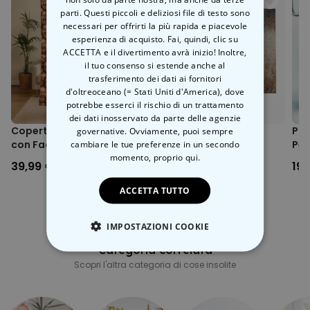
parti. Questi piccoli e deliziosi file di testo sono
necessari per offrirti la più rapida e piacevole
esperienza di acquisto. Fai, quindi, clic su
ACCETTA e il divertimento avrà inizio! Inoltre,
il tuo consenso si estende anche al
trasferimento dei dati ai fornitori
d'oltreoceano (= Stati Uniti d'America), dove
potrebbe esserci il rischio di un trattamento
dei dati inosservato da parte delle agenzie
Copertina Personalizzata
Puzzle Personalizzato
Pro
governative. Ovviamente, puoi sempre
con Faccia
cambiare le tue preferenze in un secondo
con Foto
Per
momento,
proprio qui.
Aur
39,99 €
24,99 €
19,
ACCETTA TUTTO
IMPOSTAZIONI COOKIE
Categoria correlata
STRETTAMENTE NECESSARIO
Scopri l'altra categoria di cose insolite
PRESTAZIONI