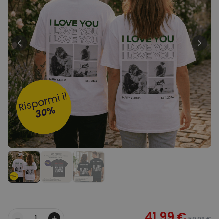
39,99 €
volte
Personalizzabile
Telo Mare Personalizzato in
Stile Fumetto
Comprato
più di 1.200
34,99 €
volte
Personalizzabile
Vaso Personalizzato con
Testo e Simbolo
Comprato
più di 1.300
29,99 €
volte
Personalizzabile
Set Regalo Birra
Comprato
più di 100
45,48 €
volte
41,99 €
59,98 €