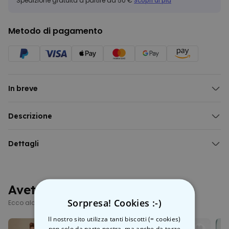
Spedizione gratuita a partire da 50 €
Scopri di più
Metodo di pagamento
In breve
Descrizione
Set regalo 2 T-shirt con foto in bianco e nero e testo
Dettagli
Avete già visto questi?
Sorpresa! Cookies :-)
Ecco alcuni prodotti simili
Il nostro sito utilizza tanti biscotti (= cookies)
non solo da parte nostra, ma anche da terze