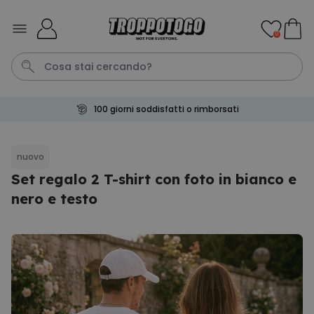
Salta al contenuto
0
100 giorni soddisfatti o rimborsati
Pene
Telo Mare
Tazza
Calzini
Gioco
nuovo
Set regalo 2 T-shirt con foto in bianco e
Personalizzabile
Boccale da Birra
nero e testo
Personalizzato con Logo e
Faccia
Comprato
più di 71.100
19,99 €
volte
Personalizzabile
Copertina Personalizzata con
Faccia
Comprato
più di 2.000