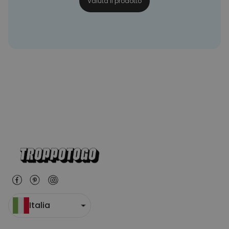
Valuta il prodotto
10% Sconto
sul tuo prossimo ordine, oltre a e-mail sulle
nostre
novità, idee regalo geniali e sconti esclusivi?
Iscriviti subito
alla nostra
NEWSLETTER
:
... e inviare!