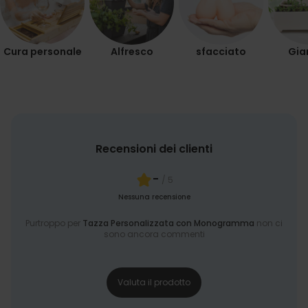
Cura personale
Alfresco
sfacciato
Gia
Recensioni dei clienti
-
/ 5
Nessuna recensione
Purtroppo per
Tazza Personalizzata con Monogramma
non ci
sono ancora commenti
Valuta il prodotto