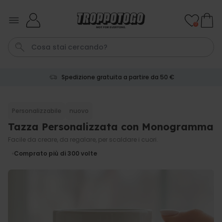
Salta al contenuto
0
Spedizione gratuita a partire da 50 €
Pene
Poster
Telo Mare
Calzini
Gioco
Personalizzabile
nuovo
Tazza Personalizzata con Monogramma
Personalizzabile
Boccale da Birra
Facile da creare, da regalare, per scaldare i cuori.
Personalizzato con Logo e
Faccia
Comprato più di 300
volte
Comprato
più di 71.100
19,99 €
volte
Personalizzabile
Grembiule Personalizzato
Master Barbecue con Foto
Comprato
più di 2.500