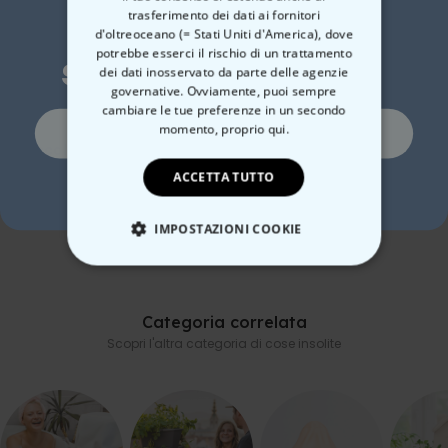
trasferimento dei dati ai fornitori
Dimensioni ca. 9,5 cm di altezza, diametro ca. 8 cm; manico ca.
Vuoi uno
d'oltreoceano (= Stati Uniti d'America), dove
4,5 cm di larghezza
potrebbe esserci il rischio di un trattamento
sconto del 10%?
Peso ca. 300 grammi
dei dati inosservato da parte delle agenzie
Adatta alla lavastoviglie (si consiglia lavaggio a mano)
governative. Ovviamente, puoi sempre
cambiare le tue preferenze in un secondo
Si, certo!
momento,
proprio qui.
Boccale da Birra
Bicchiere da Gin
Boc
Personalizzato con Logo
Personalizzato con Testo
Per
ACCETTA TUTTO
No, non mi piacciono gli sconti
e Faccia
e 4
19,99 €
19,99 €
19,
IMPOSTAZIONI COOKIE
STRETTAMENTE NECESSARIO
PRESTAZIONI
Categoria correlata
Scopri l'altra categoria di cose insolite
MARKETING
NON CLASSIFICATO