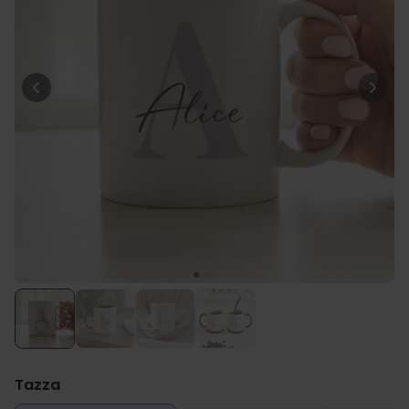
29,99 €
volte
Personalizzabile
Calzini Personalizzati con
Animale Domestico
Comprato
più di 14.000
19,99 €
volte
Personalizzabile
Bicchiere da Gin
Personalizzato con Testo
Comprato
più di 9.900
19,99 €
volte
Personalizzabile
Copertina Personalizzata con
Faccia
Comprato
più di 2.000
39,99 €
volte
Tazza