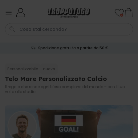
Salta al contenuto
0
Spedizione gratuita a partire da 50 €
Pene
Telo Mare
Tazza
Calzini
Gioco
Personalizzabile
nuovo
Telo Mare Personalizzato Calcio
Personalizzabile
Boccale da Birra
Il regalo che rende ogni tifoso campione del mondo – con il tuo
Personalizzato con Logo e
volto allo stadio.
Faccia
Comprato
più di 71.100
19,99 €
volte
Personalizzabile
Copertina Personalizzata con
Faccia
Comprato
più di 2.000