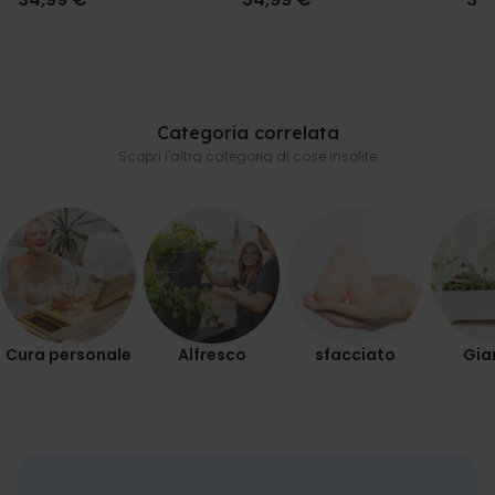
come simpatica sorpresa per il tifoso che ha già tutto – questo telo
mare fa sempre centro. E chi lo tiene per sé ha semplicemente
MARKETING
ottimo gusto.
NON CLASSIFICATO
Categoria correlata
Scopri l'altra categoria di cose insolite
Cura personale
Alfresco
sfacciato
Gia