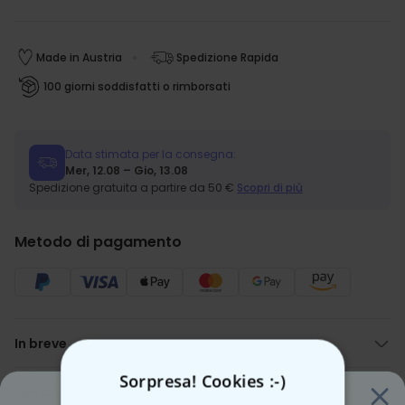
Made in Austria
Spedizione Rapida
100 giorni soddisfatti o rimborsati
Data stimata per la consegna:
Mer, 12.08 – Gio, 13.08
Spedizione gratuita a partire da 50 €
Scopri di più
Metodo di pagamento
In breve
Asciugamano personalizzato con esultanza del gol con IA – la
Sorpresa! Cookies :-)
tua foto come stella del calcio
Descrizione