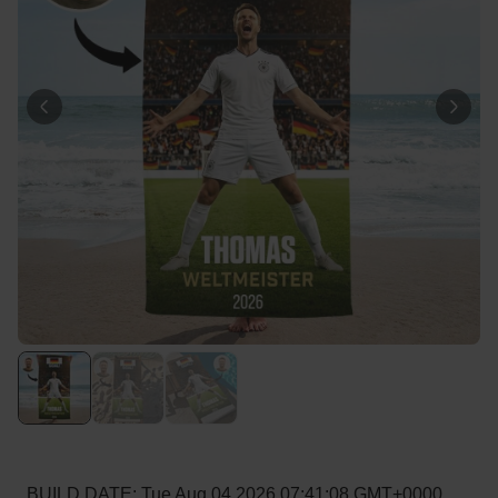
39,99 €
volte
Personalizzabile
Telo Mare Personalizzato in
Stile Fumetto
Comprato
più di 1.200
34,99 €
volte
Personalizzabile
Vaso Personalizzato con
Testo e Simbolo
Comprato
più di 1.300
29,99 €
volte
Personalizzabile
Set Regalo Birra
Comprato
più di 100
45,48 €
volte