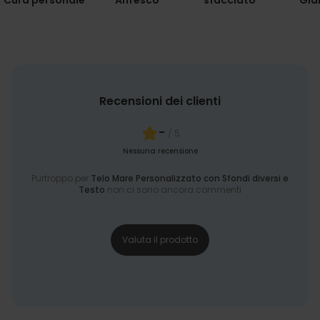
Cura personale
Alfresco
sfacciato
Gia
Recensioni dei clienti
-
/ 5
Nessuna recensione
Purtroppo per
Telo Mare Personalizzato con Sfondi diversi e
Testo
non ci sono ancora commenti
Valuta il prodotto