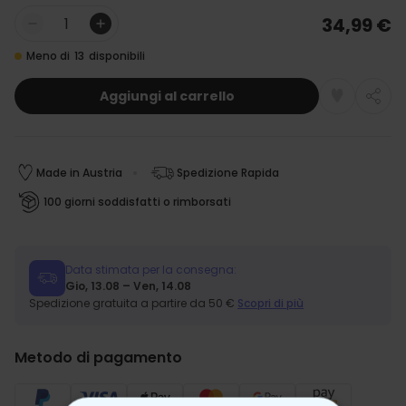
34,99 €
Quantità
Meno di
13
disponibili
Aggiungi al carrello
Made in Austria
Spedizione Rapida
100 giorni soddisfatti o rimborsati
Data stimata per la consegna:
Gio, 13.08 – Ven, 14.08
Spedizione gratuita a partire da 50 €
Scopri di più
Metodo di pagamento