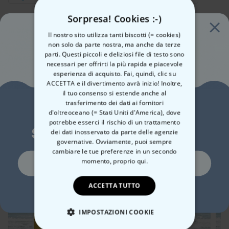
Sorpresa! Cookies :-)
In breve
Il nostro sito utilizza tanti biscotti (= cookies)
non solo da parte nostra, ma anche da terze
Con testo personalizzato
parti. Questi piccoli e deliziosi file di testo sono
Design selezionabile
Descrizione
necessari per offrirti la più rapida e piacevole
Adatto per una vacanza sicuramente rilassante
Telo Mare Personalizzato con Sfondi diversi e Testo
esperienza di acquisto. Fai, quindi, clic su
Materiale microfibra, cotone
ACCETTA e il divertimento avrà inizio! Inoltre,
Il nostro
Dettagli
telo mare personalizzato
con motivi groovy porta
Dimensioni (in cm): circa 140 x 70
il tuo consenso si estende anche al
l'atmosfera degli anni '70 direttamente nel vostro bagno o sulla
Telo Mare Personalizzato con sfondo groovy e testo
trasferimento dei dati ai fornitori
Vuoi uno
spiaggia. Con i suoi motivi originali e i suoi colori divertenti, questo
Asciugamano in microfibra con supporto in cotone
d'oltreoceano (= Stati Uniti d'America), dove
asciugamano è un vero e proprio spettacolo. E la cosa migliore è
Extra assorbente e delicato sulla pelle
potrebbe esserci il rischio di un trattamento
sconto del 10%?
che potete aggiungere un testo personalizzato, come il vostro
Avete già visto questi?
Materiale anteriore: 100% microfibra; posteriore: 100% cotone
dei dati inosservato da parte delle agenzie
nome, un anno, una data o qualsiasi altra cosa vi venga in mente.
Può essere lavato a 40°C in lavatrice
governative. Ovviamente, puoi sempre
Ecco alcuni prodotti simili
Prendete il vostro
asciugamano personalizzato Groovy
e
Dimensioni dell'asciugamano: circa 140 x 70 cm
cambiare le tue preferenze in un secondo
aggiungete un tocco retrò alla vostra vita quotidiana, oppure
Si, certo!
momento,
proprio qui.
regalatelo ad amici e parenti. Con un asciugamano come questo,
il regalo non è solo personalizzato, ma anche pratico in qualsiasi
ACCETTA TUTTO
momento. Le
good vibes in stile regalo
, per così dire.
No, non mi piacciono gli sconti
IMPOSTAZIONI COOKIE