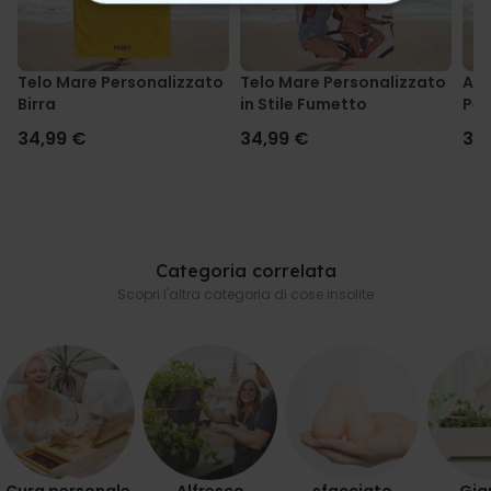
STRETTAMENTE NECESSARIO
PRESTAZIONI
Telo Mare Personalizzato
Telo Mare Personalizzato
As
Birra
in Stile Fumetto
Per
MARKETING
Fac
34,99 €
34,99 €
34
NON CLASSIFICATO
Categoria correlata
Scopri l'altra categoria di cose insolite