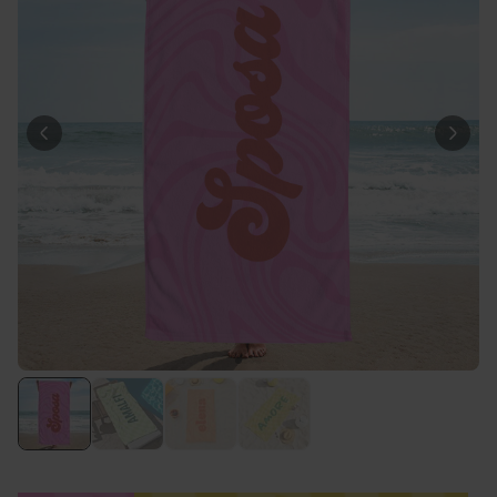
29,99 €
volte
Personalizzabile
Bicchiere da Gin
Personalizzato con Testo
Comprato
più di 9.900
19,99 €
volte
Personalizzabile
Calzini Personalizzati con
Animale Domestico
Comprato
più di 14.000
19,99 €
volte
Personalizzabile
Telo Mare Personalizzato in
Stile Fumetto
Comprato
più di 1.200
34,99 €
volte