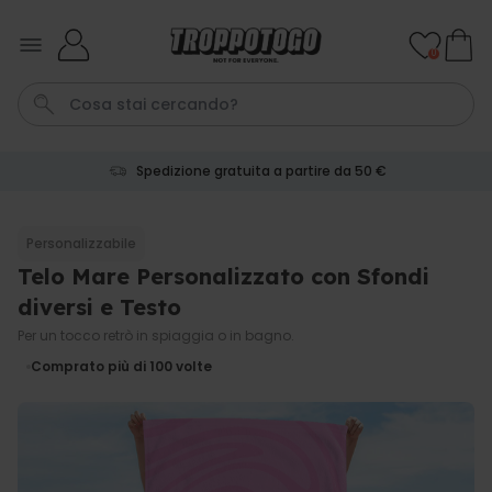
Salta al contenuto
0
Spedizione gratuita a partire da 50 €
Pene
Telo Mare
Poster
Calzini
Gioco
Personalizzabile
Telo Mare Personalizzato con Sfondi
Personalizzabile
Boccale da Birra
diversi e Testo
Personalizzato con Logo e
Faccia
Per un tocco retrò in spiaggia o in bagno.
Comprato
più di 71.100
Comprato più di 100
volte
19,99 €
volte
Personalizzabile
Grembiule Personalizzato
Master Barbecue con Foto
Comprato
più di 2.500