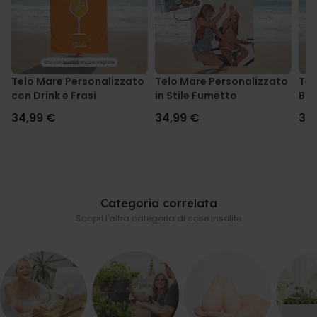
Telo Mare Personalizzato
Telo Mare Personalizzato
Tel
con Drink e Frasi
in Stile Fumetto
Bir
34,99 €
34,99 €
34
Categoria correlata
Scopri l'altra categoria di cose insolite