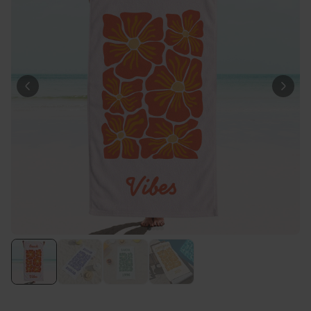
29,99 €
volte
Personalizzabile
Calzini Personalizzati con
Animale Domestico
Comprato
più di 14.000
19,99 €
volte
Personalizzabile
Bicchiere da Gin
Personalizzato con Testo
Comprato
più di 9.900
19,99 €
volte
Personalizzabile
Copertina Personalizzata con
Faccia
Comprato
più di 2.000
39,99 €
volte