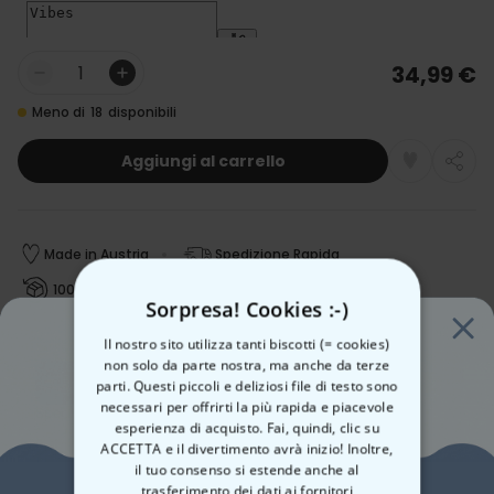
34,99 €
Quantità
Meno di
18
disponibili
Aggiungi al carrello
Made in Austria
Spedizione Rapida
100 giorni soddisfatti o rimborsati
Sorpresa! Cookies :-)
Il nostro sito utilizza tanti biscotti (= cookies)
non solo da parte nostra, ma anche da terze
Data stimata per la consegna:
parti. Questi piccoli e deliziosi file di testo sono
Gio, 13.08 – Ven, 14.08
necessari per offrirti la più rapida e piacevole
Spedizione gratuita a partire da 50 €
Scopri di più
esperienza di acquisto. Fai, quindi, clic su
ACCETTA e il divertimento avrà inizio! Inoltre,
il tuo consenso si estende anche al
Metodo di pagamento
trasferimento dei dati ai fornitori