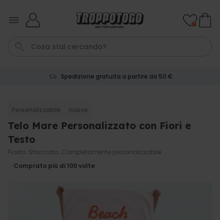
Salta al contenuto
0
Spedizione gratuita a partire da 50 €
Pene
Poster
Telo Mare
Calzini
Gioco
Personalizzabile
nuovo
Telo Mare Personalizzato con Fiori e
Personalizzabile
Boccale da Birra
Testo
Personalizzato con Logo e
Faccia
Fiorito. Sfacciato. Completamente personalizzabile.
Comprato
più di 71.100
19,99 €
Comprato più di 100
volte
volte
Personalizzabile
Grembiule Personalizzato
Master Barbecue con Foto
Comprato
più di 2.500