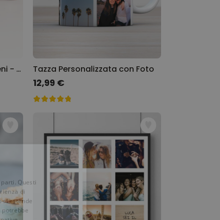
After Dinner Capezzoli e Peni - Cioccolato
Tazza Personalizzata con Foto
12,99 €
 parti. Questi
erienza di
o si estende
ve potrebbe
rnative.