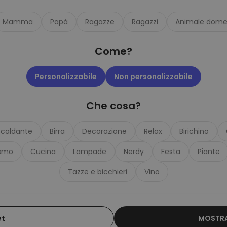
Personalizzabile
Telo Mare Personalizzato in
Mamma
Papà
Ragazze
Ragazzi
Animale dome
Stile Fumetto
Comprato
più di 1.200
34,99 €
volte
Come?
Personalizzabile
Vaso Personalizzato con
Personalizzabile
Non personalizzabile
Testo e Simbolo
Comprato
più di 1.300
29,99 €
Che cosa?
volte
Personalizzabile
scaldante
Birra
Decorazione
Relax
Birichino
Set Regalo Birra
smo
Cucina
Lampade
Nerdy
Festa
Piante
Comprato
più di 100
45,48 €
volte
Tazze e bicchieri
Vino
et
MOSTRA