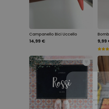
Campanello Bici Uccello
Bomb
14,99 €
9,99
Il nostro sit
piccoli e
acquisto. F
anche al t
esserci