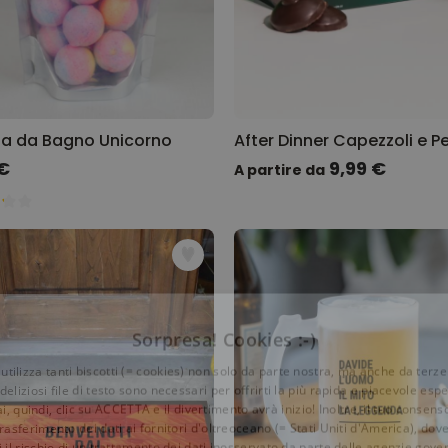
a da Bagno Unicorno
 €
9,99 €
A partire da
Sorpresa! Cookies :-)
o utilizza tanti biscotti (= cookies) non solo da parte nostra, ma anche da terze
 deliziosi file di testo sono necessari per offrirti la più rapida e piacevole esp
ai, quindi, clic su ACCETTA e il divertimento avrà inizio! Inoltre, il tuo consens
rasferimento dei dati ai fornitori d'oltreoceano (= Stati Uniti d'America), do
 il rischio di un trattamento dei dati inosservato da parte delle agenzie gove