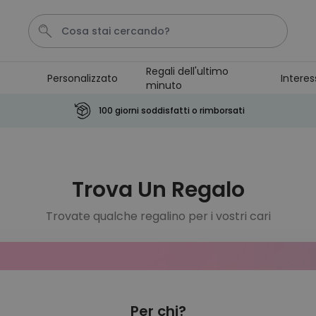
Regali dell'ultimo
Personalizzato
Interes
minuto
Pene
Telo Mare
Tazza
Calzini
Gioco
100 giorni soddisfatti o rimborsati
Personalizzabile
Boccale da Birra
Personalizzato con Logo e
Trova Un Regalo
Faccia
Comprato
più di 71.100
19,99 €
volte
Trovate qualche regalino per i vostri cari
Personalizzabile
Copertina Personalizzata con
Faccia
Comprato
più di 2.000
39,99 €
volte
Per chi?