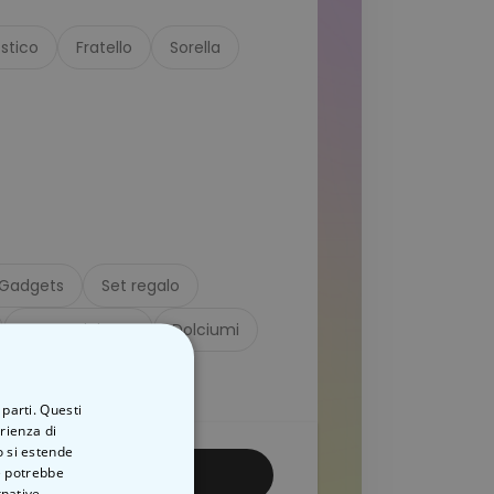
stico
Fratello
Sorella
Gadgets
Set regalo
Romanticismo
Dolciumi
 parti. Questi
erienza di
o si estende
ve potrebbe
 PRODOTTI
rnative.