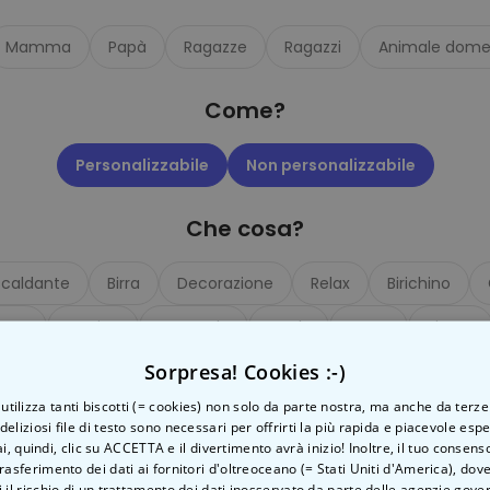
Personalizzabile
Calzini Personalizzati con
Mamma
Papà
Ragazze
Ragazzi
Animale dome
Animale Domestico
Comprato
più di 14.000
19,99 €
volte
Come?
Personalizzabile
Bicchiere da Gin
Personalizzabile
Non personalizzabile
Personalizzato con Testo
Comprato
più di 9.900
19,99 €
Che cosa?
volte
Personalizzabile
scaldante
Birra
Decorazione
Relax
Birichino
Copertina Personalizzata con
Faccia
smo
Cucina
Lampade
Nerdy
Festa
Piante
Comprato
più di 2.000
39,99 €
volte
Sorpresa! Cookies :-)
Tazze e bicchieri
Vino
o utilizza tanti biscotti (= cookies) non solo da parte nostra, ma anche da terze
 deliziosi file di testo sono necessari per offrirti la più rapida e piacevole esp
ai, quindi, clic su ACCETTA e il divertimento avrà inizio! Inoltre, il tuo consens
rasferimento dei dati ai fornitori d'oltreoceano (= Stati Uniti d'America), do
et
MOSTRA
 il rischio di un trattamento dei dati inosservato da parte delle agenzie gove