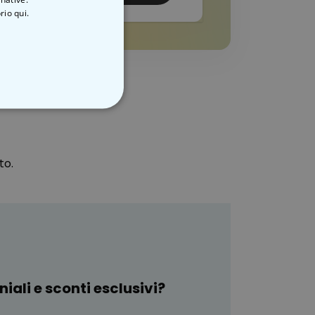
rio qui.
ON CLASSIFICATO
to.
iali e sconti esclusivi?