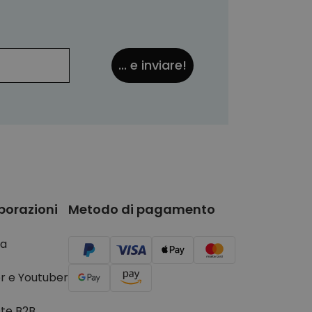
... e inviare!
borazioni
Metodo di pagamento
a
r e Youtuber
ste B2B