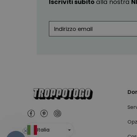
Iscriviti subito
alla nostra
N
Do
Serv
Opz
Italia
Cost