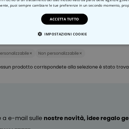
ente, puoi sempre cambiare le tue preferenze in un secondo momento,
prop
ACCETTA TUTTO
IMPOSTAZIONI COOKIE
iltro:
Genere
Quanto?
Come?
Che cosa?
TE NECESSARIO
PRESTAZIONI
MARKETING
N
ersonalizzabile
Non personalizzabile
ssun prodotto corrispondete alla selezione è stato trova
e a e-mail sulle
nostre novità, idee regalo gen