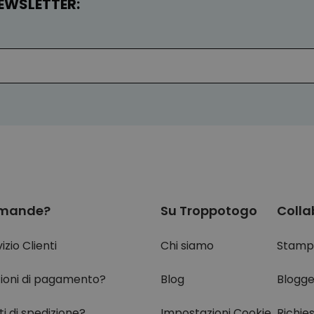
EWSLETTER:
mande?
Su Troppotogo
Colla
izio Clienti
Chi siamo
Stamp
ioni di pagamento?
Blog
Blogge
i di spedizione?
Impostazioni Cookie
Richie