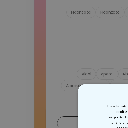
Fidanzata
Fidanzato
Alcol
Aperol
Ri
Animale domestico
Umori
Il nostro sit
piccoli e
acquisto. F
anche al t
Res
esserci