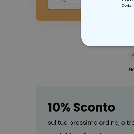
Ovviam
F
STRETTAMEN
P
Ne
10% Sconto
sul tuo prossimo ordine, oltr