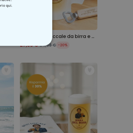
rio qui.
Lampada LED Disco Personalizzata
Set regalo boccale da birra e apribottiglie
27,98 €
34,98 €
-20%
ON CLASSIFICATO