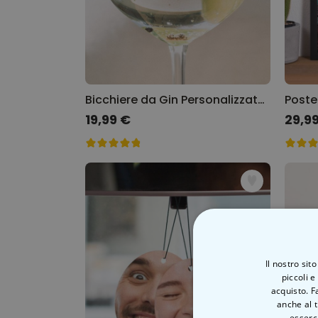
Bicchiere da Gin Personalizzato con Testo
19,99 €
29,9
Il nostro sit
piccoli e
acquisto. F
anche al t
esserci