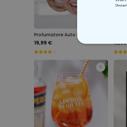
Ovviam
Profumatore Auto Personalizzato con Faccia set da 2
19,99 €
19,99
STRETTAMEN