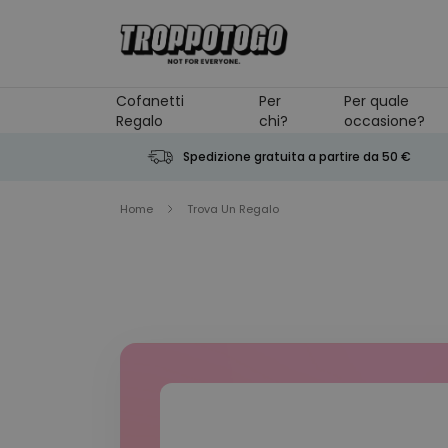
Salta al contenuto
Cofanetti
Per
Per quale
Regalo
chi?
occasione?
Spedizione gratuita a partire da 50 €
Home
Trova Un Regalo