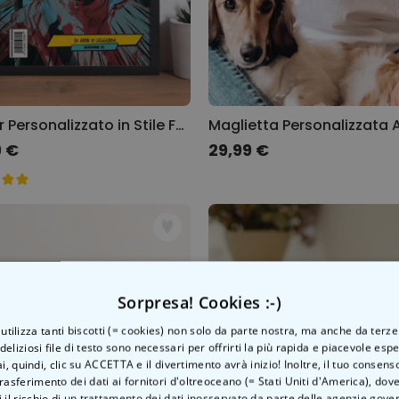
Poster Personalizzato in Stile Fumetto
9 €
29,99 €
Sorpresa! Cookies :-)
o utilizza tanti biscotti (= cookies) non solo da parte nostra, ma anche da terze
 deliziosi file di testo sono necessari per offrirti la più rapida e piacevole esp
ai, quindi, clic su ACCETTA e il divertimento avrà inizio! Inoltre, il tuo consens
rasferimento dei dati ai fornitori d'oltreoceano (= Stati Uniti d'America), do
 il rischio di un trattamento dei dati inosservato da parte delle agenzie gove