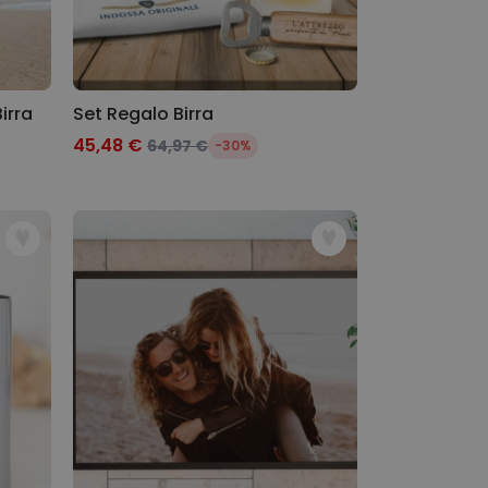
irra
Set Regalo Birra
45,48 €
64,97 €
-30%