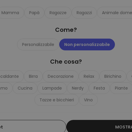
Personalizzabile
Calzini Personalizzati con
Mamma
Papà
Ragazze
Ragazzi
Animale dome
Animale Domestico
Comprato
più di 14.000
19,99 €
volte
Come?
Personalizzabile
Bicchiere da Gin
Personalizzabile
Non personalizzabile
Personalizzato con Testo
Comprato
più di 9.900
19,99 €
Che cosa?
volte
Personalizzabile
scaldante
Birra
Decorazione
Relax
Birichino
Copertina Personalizzata con
Faccia
smo
Cucina
Lampade
Nerdy
Festa
Piante
Comprato
più di 2.000
39,99 €
volte
Tazze e bicchieri
Vino
et
MOSTRA