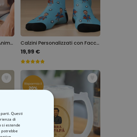
Maglietta Personalizzata Animale Domestico in stile Fumetto
Calzini Personalizzati con Faccia e Supereroi
19,99 €
 parti. Questi
erienza di
o si estende
ve potrebbe
rnative.