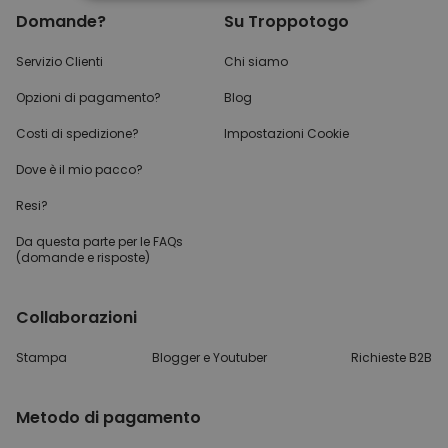
STRETTAMENTE NECESSARIO
Domande?
Su Troppotogo
PRESTAZIONI
Servizio Clienti
Chi siamo
Opzioni di pagamento?
Blog
MARKETING
Costi di spedizione?
Impostazioni Cookie
NON CLASSIFICATO
Dove è il mio pacco?
Resi?
Da questa parte per
le FAQs
(domande e risposte)
Collaborazioni
Stampa
Blogger e Youtuber
Richieste B2B
Metodo di pagamento