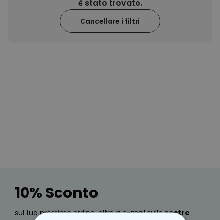
non manca davvero nulla! E se qualcosa dovesse proprio mancare,
39,99 €
è stato trovato.
volte
fatecelo sapere che rimediamo all'istante! Nel frattempo, date
un'occhiata alle nostre proposte dedicate all'estate e troverete
Cancellare i filtri
Personalizzabile
subito quello che fa per voi ;-)
Calzini Personalizzati con
Faccia e Supereroi
Comprato
più di 21.600
19,99 €
volte
Personalizzabile
Telo Mare Personalizzato in
Stile Fumetto
Comprato
più di 1.200
34,99 €
volte
Personalizzabile
Poster Personalizzato con
Foto e Definizione
Comprato
più di 3.200
29,99 €
volte
10% Sconto
sul tuo prossimo ordine, oltre a e-mail sulle
nostre