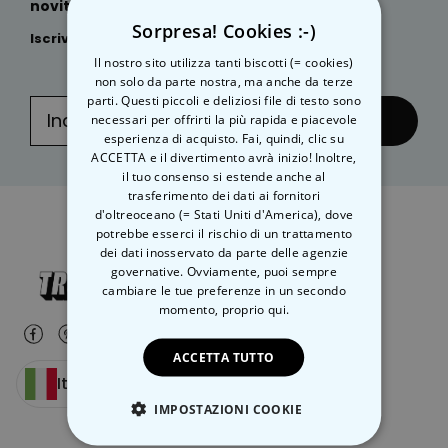
novità, idee regalo geniali e sconti esclusivi?
Sorpresa! Cookies :-)
Iscriviti subito
alla nostra
NEWSLETTER
:
Il nostro sito utilizza tanti biscotti (= cookies)
non solo da parte nostra, ma anche da terze
parti. Questi piccoli e deliziosi file di testo sono
necessari per offrirti la più rapida e piacevole
... e inviare!
esperienza di acquisto. Fai, quindi, clic su
ACCETTA e il divertimento avrà inizio! Inoltre,
il tuo consenso si estende anche al
trasferimento dei dati ai fornitori
d'oltreoceano (= Stati Uniti d'America), dove
potrebbe esserci il rischio di un trattamento
dei dati inosservato da parte delle agenzie
governative. Ovviamente, puoi sempre
cambiare le tue preferenze in un secondo
momento,
proprio qui.
ACCETTA TUTTO
Italia
IMPOSTAZIONI COOKIE