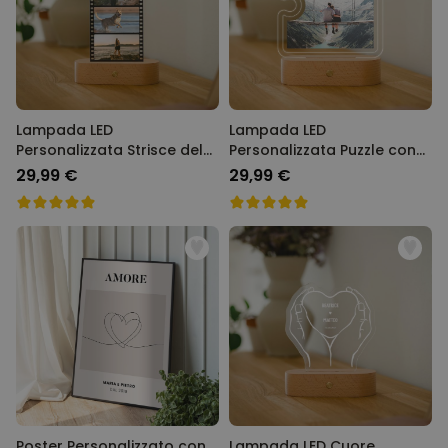
Lampada LED
Lampada LED
Personalizzata Strisce del
Personalizzata Puzzle con
Film con Foto
Foto e Testo
29,99 €
29,99 €
Poster Personalizzato con
Lampada LED Cuore