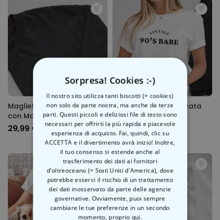
Sorpresa! Cookies :-)
Il nostro sito utilizza tanti biscotti (= cookies)
non solo da parte nostra, ma anche da terze
Maglietta Personalizzata
Maglietta Personalizzata
parti. Questi piccoli e deliziosi file di testo sono
con Monogramma
Vintage
necessari per offrirti la più rapida e piacevole
Natalizio
29,99 €
29,99 €
esperienza di acquisto. Fai, quindi, clic su
ACCETTA e il divertimento avrà inizio! Inoltre,
il tuo consenso si estende anche al
trasferimento dei dati ai fornitori
d'oltreoceano (= Stati Uniti d'America), dove
potrebbe esserci il rischio di un trattamento
dei dati inosservato da parte delle agenzie
governative. Ovviamente, puoi sempre
cambiare le tue preferenze in un secondo
momento,
proprio qui.