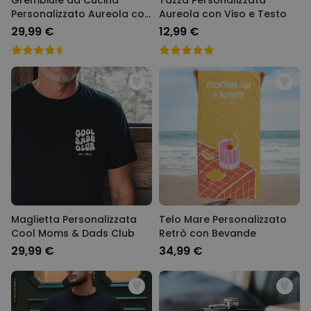
Grembiule da Cucina
Tazza Personalizzata
Personalizzato Aureola con
Aureola con Viso e Testo
Viso e Testo
29,99 €
12,99 €
Maglietta Personalizzata
Telo Mare Personalizzato
Cool Moms & Dads Club
Retrò con Bevande
29,99 €
34,99 €