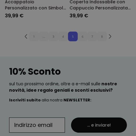
Accappatoio
Coperta Indossabile con
Personalizzato con Simboli
Cappuccio Personalizzata
e Nome
Ritratto Fotografico in Stile
39,99 €
39,99 €
Fumetto
1
...
3
4
5
6
7
8
10% Sconto
sul tuo prossimo ordine, oltre a e-mail sulle
nostre
novità, idee regalo geniali e sconti esclusivi?
Iscriviti subito
alla nostra
NEWSLETTER
:
... e inviare!