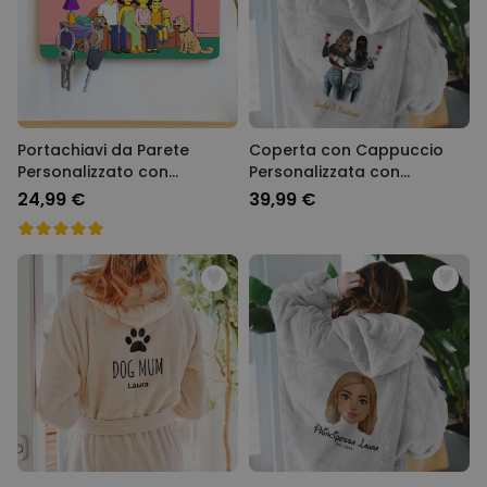
Portachiavi da Parete
Coperta con Cappuccio
Personalizzato con
Personalizzata con
Illustrazione Famiglia
Illustrazione di due Amiche
24,99 €
39,99 €
Cartone Animato