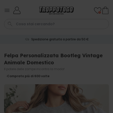
Salta al contenuto
0
Spedizione gratuita a partire da 50 €
Pene
Telo Mare
Poster
Calzini
Gioco
Felpa Personalizzata Bootleg Vintage
Animale Domestico
Personalizzabile
Boccale da Birra
Il potere delle zampe incontra la moda!
Personalizzato con Logo e
Comprato più di 600
volte
Faccia
Comprato
più di 71.100
19,99 €
volte
Personalizzabile
Grembiule Personalizzato
Master Barbecue con Foto
Comprato
più di 2.500