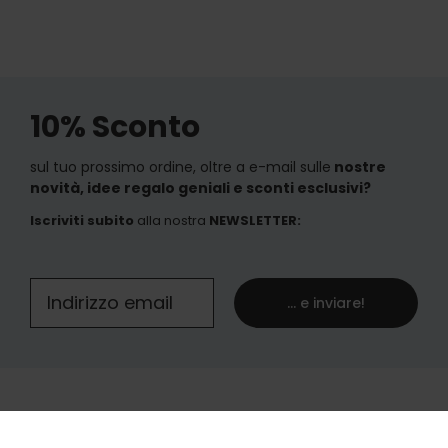
10% Sconto
sul tuo prossimo ordine, oltre a e-mail sulle
nostre
novità, idee regalo geniali e sconti esclusivi?
Iscriviti subito
alla nostra
NEWSLETTER
:
... e inviare!