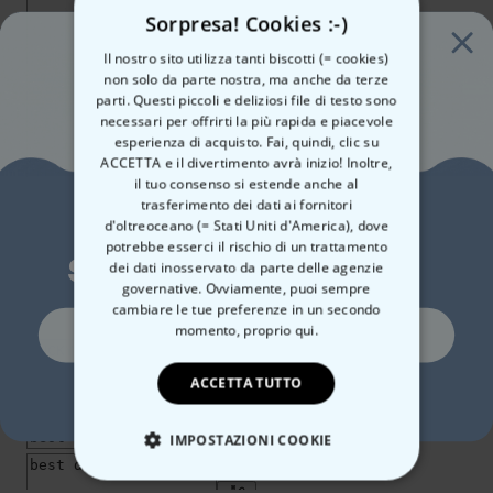
Sorpresa! Cookies :-)
Il nostro sito utilizza tanti biscotti (= cookies)
non solo da parte nostra, ma anche da terze
parti. Questi piccoli e deliziosi file di testo sono
necessari per offrirti la più rapida e piacevole
esperienza di acquisto. Fai, quindi, clic su
ACCETTA e il divertimento avrà inizio! Inoltre,
il tuo consenso si estende anche al
trasferimento dei dati ai fornitori
Vuoi uno
d'oltreoceano (= Stati Uniti d'America), dove
potrebbe esserci il rischio di un trattamento
sconto del 10%?
dei dati inosservato da parte delle agenzie
governative. Ovviamente, puoi sempre
cambiare le tue preferenze in un secondo
Si, certo!
momento,
proprio qui.
ACCETTA TUTTO
No, non mi piacciono gli sconti
IMPOSTAZIONI COOKIE
STRETTAMENTE NECESSARIO