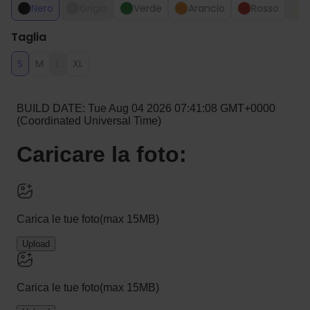
Nero
Grigio
Verde
Arancio
Rosso
V
Taglia
S
M
L
XL