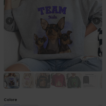
29,99 €
volte
Personalizzabile
Bicchiere da Gin
Personalizzato con Testo
Comprato
più di 9.900
19,99 €
volte
Personalizzabile
Calzini Personalizzati con
Animale Domestico
Comprato
più di 14.000
19,99 €
volte
Personalizzabile
Telo Mare Personalizzato in
Stile Fumetto
Comprato
più di 1.200
34,99 €
volte
Colore