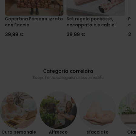
Copertina Personalizzata
Set regalo pochette,
Puz
con Faccia
accappatoio e calzini
con
39,99 €
39,99 €
24
Categoria correlata
Scopri l'altra categoria di cose insolite
Cura personale
Alfresco
sfacciato
Gia