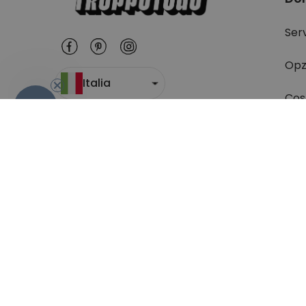
Serv
Opz
Italia
Cost
-10%
Dov
Res
Da 
(do
Condizioni generali di contratto
Sicurezza e p