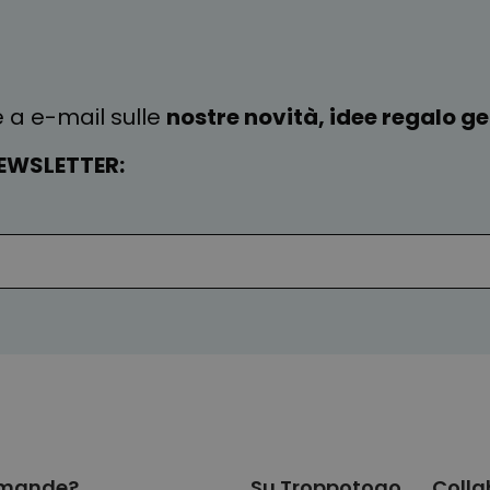
e a e-mail sulle
nostre novità, idee regalo gen
EWSLETTER:
mande?
Su Troppotogo
Colla