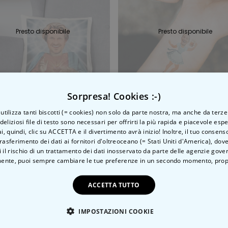
Presto disponibile
Presto disponibile
Sorpresa! Cookies :-)
o utilizza tanti biscotti (= cookies) non solo da parte nostra, ma anche da terze
 deliziosi file di testo sono necessari per offrirti la più rapida e piacevole esp
Federa Cuscino Personalizzata con Aureola e Viso
ai, quindi, clic su ACCETTA e il divertimento avrà inizio! Inoltre, il tuo consens
 €
16,99 €
rasferimento dei dati ai fornitori d'oltreoceano (= Stati Uniti d'America), do
 il rischio di un trattamento dei dati inosservato da parte delle agenzie gove
ente, puoi sempre cambiare le tue preferenze in un secondo momento,
prop
ACCETTA TUTTO
IMPOSTAZIONI COOKIE