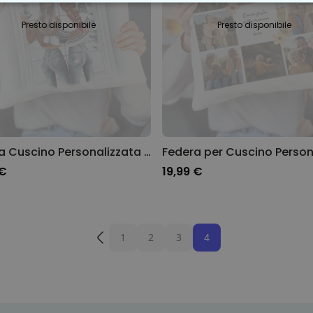
TE NECESSARIO
PRESTAZIONI
MARKETING
N
Presto disponibile
Presto disponibile
Federa Cuscino Personalizzata con Illustrazione invernale di Amiche
 €
19,99 €
1
2
3
4