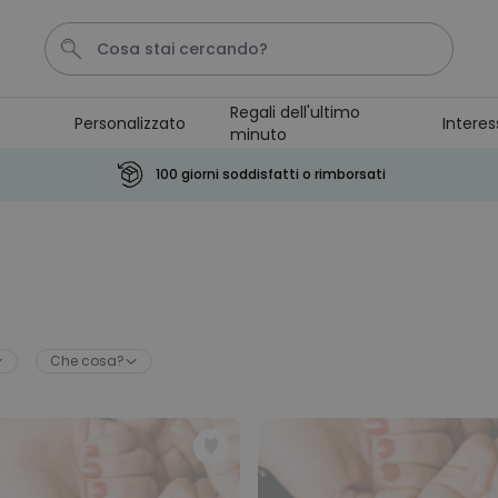
Regali dell'ultimo
Personalizzato
Interes
minuto
Pene
Poster
Telo Mare
Calzini
Gioco
100 giorni soddisfatti o rimborsati
Personalizzabile
Boccale da Birra
Personalizzato con Logo e
Faccia
Comprato
più di 71.100
19,99 €
volte
Che cosa?
Personalizzabile
Grembiule Personalizzato
Master Barbecue con Foto
Comprato
più di 2.500
29,99 €
volte