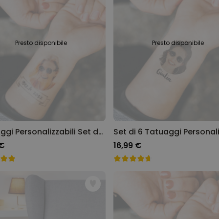
Personalizzabile
Calzini Personalizzati con
Animale Domestico
Comprato
più di 14.000
19,99 €
Presto disponibile
Presto disponibile
volte
Personalizzabile
Bicchiere da Gin
Personalizzato con Testo
Comprato
più di 9.900
19,99 €
volte
Personalizzabile
Tatuaggi Personalizzabili Set da 4 con Viso e Descrizione
Copertina Personalizzata con
Faccia
 €
16,99 €
Comprato
più di 2.000
39,99 €
volte