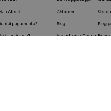
izio Clienti
Chi siamo
Stamp
ioni di pagamento?
Blog
Blogge
i di spedizione?
Impostazioni Cookie
Richie
e è il mio pacco?
i?
questa parte per
le FAQs
mande e risposte)
rotezione dei dati personali
Informazioni legali