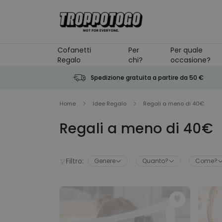
Salta al contenuto
Cofanetti
Per
Per quale
Regalo
chi?
occasione?
Spedizione gratuita a partire da 50 €
Home
Idee Regalo
Regali a meno di 40€
Regali a meno di 40€
Filtro:
Genere
Quanto?
Come?