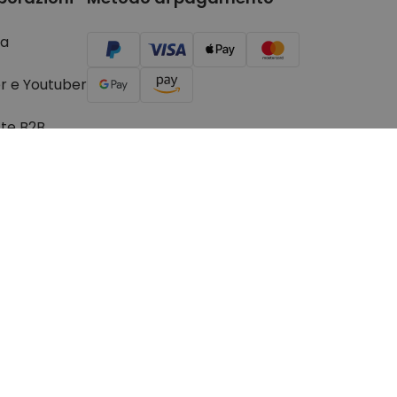
a
r e Youtuber
ste B2B
© 2026 Troppotogo