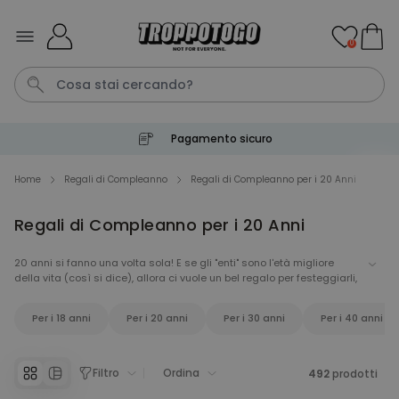
Salta al contenuto
0
Pagamento sicuro
Pene
Telo Mare
Poster
Calzini
Gioco
Home
Regali di Compleanno
Regali di Compleanno per i 20 Anni
Regali di Compleanno per i 20 Anni
Personalizzabile
Boccale da Birra
Personalizzato con Logo e
20 anni si fanno una volta sola! E se gli "enti" sono l'età migliore
Faccia
della vita (così si dice), allora ci vuole un bel regalo per festeggiarli,
Comprato
no? Con i
regali di compleanno per i 20 anni
di Troppotogo non
più di 71.100
19,99 €
volte
puoi proprio sbagliare e puoi assicurarti che il/la neo-ventenne inizi
Per i 18 anni
Per i 20 anni
Per i 30 anni
Per i 40 anni
il decennio con il piede giusto, perché si tratta senza dubbio di un
traguardo importante e da non sottovalutare. Dai un'occhiata ai
Personalizzabile
nostri
regali per i 20 anni
e fidati che l'effetto WOW è assicurato!
Grembiule Personalizzato
Master Barbecue con Foto
Filtro
Ordina
492
prodotti
Comprato
più di 2.500