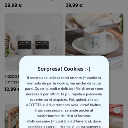
e Testo
29,99 €
29,99 €
Sorpresa! Cookies :-)
Tazza Personalizzata con
Tazzina da Caffè
Il nostro sito utilizza tanti biscotti (= cookies)
Carta di Credito e Testo
Personalizzata con
non solo da parte nostra, ma anche da terze
Monogramma
12,99 €
17,99 €
parti. Questi piccoli e deliziosi file di testo sono
necessari per offrirti la più rapida e piacevole
esperienza di acquisto. Fai, quindi, clic su
ACCETTA e il divertimento avrà inizio! Inoltre,
il tuo consenso si estende anche al
trasferimento dei dati ai fornitori
d'oltreoceano (= Stati Uniti d'America), dove
potrebbe esserci il rischio di un trattamento