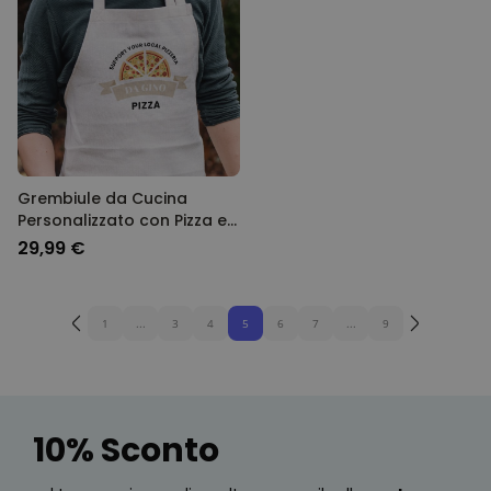
Grembiule da Cucina
Personalizzato con Pizza e
Nome
29,99 €
1
...
3
4
5
6
7
...
9
10% Sconto