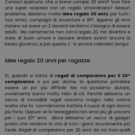
Conosci qualcuno che a breve compie 20 anni? Vuoi fare
una super sorpresa con un regalo straordinario? Nessun
problema, abbiamo molte
idee regalo 20 anni
, per tutti i
tuoi amici, compagni di avventure e BFF. Appena gli anni
iniziano ad avere un 2 davanti sentiamo il bisogno di essere
adulti. Ma certamente non con il regalo 20. Per divertirsi e
stare di buon umore e lasciare andare avanti ancora la
beata gioventù, si per questo c`´e ancora volentieri tempo.
Idee regalo 20 anni per ragazze
Sì, quando si tratta di
regali di compleanno per il 20°
compleanno
e poi per donne, la questione potrebbe
essere un po’ più difficile. Ma noi possiamo aiutare,
ovviamente siamo molto felici di ciò. Perché abbiamo un
sacco di incredibili regali unicorno magici nella nostra
scelta che fa normalmente battere il cuore di ogni donna
più forte. Oppure se la festeggiata non ama più gli unicorni
per i suoi 20° anni. Allora abbiamo un sacco di gadget
pratici che rendono la vita di tutti i giorni sicuramente più
facile. Regali di compleanno per 20 anni: da noi trovi quelli