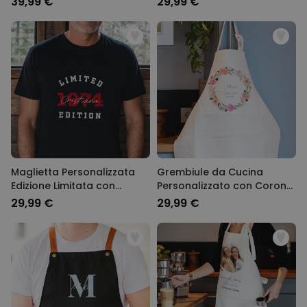
39,99 €
29,99 €
Maglietta Personalizzata
Grembiule da Cucina
Edizione Limitata con
Personalizzato con Corona
Annata
Floreale e Testo
29,99 €
29,99 €