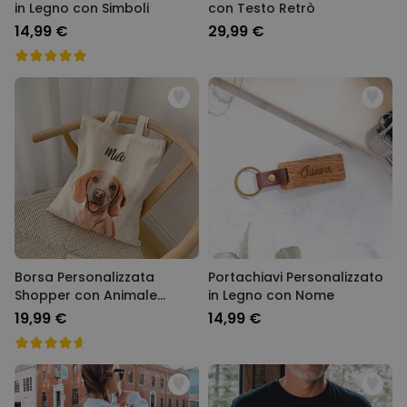
in Legno con Simboli
con Testo Retrò
14,99 €
29,99 €
Borsa Personalizzata
Portachiavi Personalizzato
Shopper con Animale
in Legno con Nome
Domestico in stile Fumetto
19,99 €
14,99 €