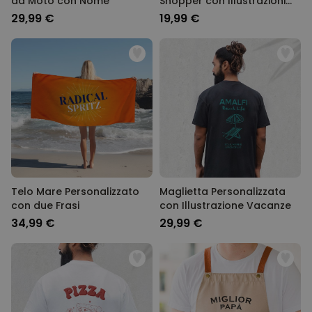
da Moto con Nome
Shopper con Illustrazioni
Vacanze
29,99 €
19,99 €
Telo Mare Personalizzato
Maglietta Personalizzata
con due Frasi
con Illustrazione Vacanze
34,99 €
29,99 €