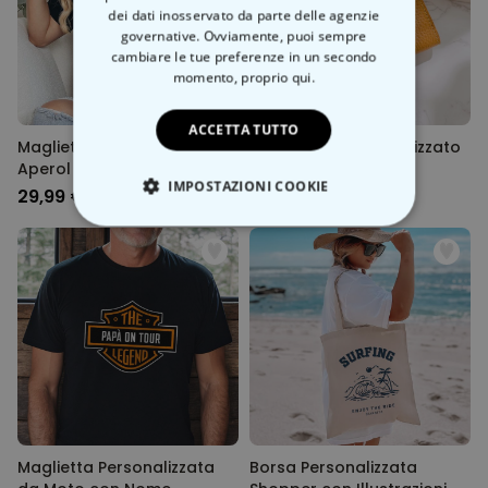
dei dati inosservato da parte delle agenzie
governative. Ovviamente, puoi sempre
cambiare le tue preferenze in un secondo
momento,
proprio qui.
ACCETTA TUTTO
Maglietta Personalizzata
Portafoglio Personalizzato
Aperol Spritz Club
con Testo e Simbolo
IMPOSTAZIONI COOKIE
29,99 €
9,99 €
STRETTAMENTE NECESSARIO
PRESTAZIONI
MARKETING
NON CLASSIFICATO
Maglietta Personalizzata
Borsa Personalizzata