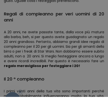
giusti. Uguale cosa i festeggiati preferiscono.
Regali di compleanno per veri uomini di 20
anni
A 20 anni, ne avete passate tante, dalla voce più matura
alla barba, beh, si per questo avete guadagnato un regalo
20 anni grandioso. Pertanto, abbiamo grandi idee regalo di
compleanno per il 20 per gli uomini. Sia per gli amanti della
birra o per i freak di Star Wars. Non dobbiamo essere subito
adulti, non a 20 anni. Si meglio festeggiare ancora a lungo
e avere ricordi incredibili. Per questo è necessario fare un
regalo meraviglioso per festeggiare i 20!
Il 20 ° compleanno
-10%
I primi venti anni della tua vita sono importanti perché
molto probabilmente influenzeranno molto la tua vita.
Quindi tutto quello che avete fatto finora, ha un effetto
sul futuro. Fortunatamente, ci siamo noi, che pensano ai