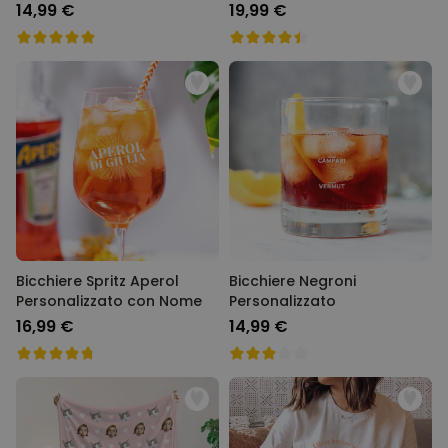
e Cappello da Festa
con Faccia Set da 2
14,99 €
19,99 €
Bicchiere Spritz Aperol
Bicchiere Negroni
Personalizzato con Nome
Personalizzato
16,99 €
14,99 €