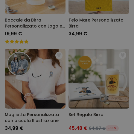
Boccale da Birra
Telo Mare Personalizzato
Personalizzato con Logo e
Birra
4 Volti
19,99 €
34,99 €
Maglietta Personalizzata
Set Regalo Birra
con piccola Illustrazione
34,99 €
45,48 €
64,97 €
-30%