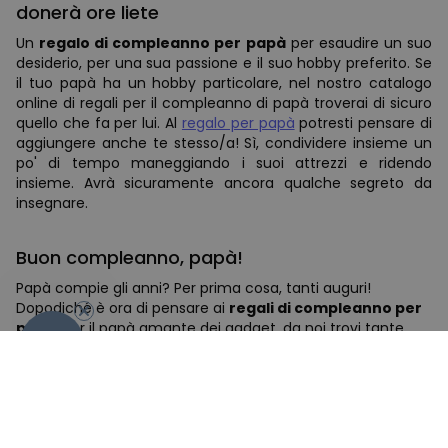
donerà ore liete
Un
regalo di compleanno per papà
per esaudire un suo
desiderio, per una sua passione e il suo hobby preferito. Se
il tuo papà ha un hobby particolare, nel nostro catalogo
online di regali per il compleanno di papà troverai di sicuro
quello che fa per lui. Al
regalo per papà
potresti pensare di
aggiungere anche te stesso/a! Sì, condividere insieme un
po' di tempo maneggiando i suoi attrezzi e ridendo
insieme. Avrà sicuramente ancora qualche segreto da
insegnare.
Buon compleanno, papà!
-10%
Papà compie gli anni? Per prima cosa, tanti auguri!
Dopodiché è ora di pensare ai
regali di compleanno per
papà
. Per il papà amante dei gadget, da noi trovi tante
novità pensate dai papà del team di Troppotogo. Quando
cercano le idee regalo per il compleanno di un papà
esclamano ogni volta: "Vorrei tanto riceverlo anch'io per il
mio compleanno!" Ecco il segreto del regalo di
compleanno perfetto: è scelto da chi lo vorrebbe ricevere!