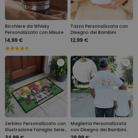
Bicchiere da Whisky
Tazza Personalizzata con
Personalizzato con Misure
Disegno dei Bambini
14,99 €
12,99 €
Zerbino Personalizzato con
Maglietta Personalizzata
Illustrazione Famiglia Serie
con Disegno dei Bambini
Animata
fronte e retro
34,99 €
29,99 €