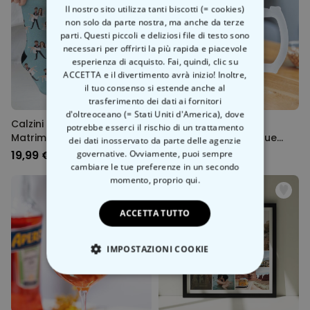
Il nostro sito utilizza tanti biscotti (= cookies)
non solo da parte nostra, ma anche da terze
parti. Questi piccoli e deliziosi file di testo sono
necessari per offrirti la più rapida e piacevole
esperienza di acquisto. Fai, quindi, clic su
ACCETTA e il divertimento avrà inizio! Inoltre,
il tuo consenso si estende anche al
trasferimento dei dati ai fornitori
d'oltreoceano (= Stati Uniti d'America), dove
Calzini Personalizzati per
Boccale da Birra
potrebbe esserci il rischio di un trattamento
Matrimonio con 2 Visi
Personalizzato con due
dei dati inosservato da parte delle agenzie
Volti e Logo
19,99 €
governative. Ovviamente, puoi sempre
19,99 €
cambiare le tue preferenze in un secondo
momento,
proprio qui.
ACCETTA TUTTO
IMPOSTAZIONI COOKIE
STRETTAMENTE NECESSARIO