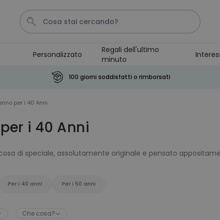
Regali dell'ultimo
Personalizzato
Interes
minuto
Pene
Poster
Telo Mare
Calzini
Gioco
100 giorni soddisfatti o rimborsati
Personalizzabile
nno per i 40 Anni
Boccale da Birra
Personalizzato con Logo e
per i 40 Anni
Faccia
Comprato
più di 71.100
19,99 €
volte
osa di speciale, assolutamente originale e pensato appositamen
trovato! I nostri
regali di compleanno
sono
accessori e gadget
Personalizzabile
na ha le sue caratteristiche che la rendono unica (soprattutto c
Grembiule Personalizzato
direttamente dal cuore. Tra i nostri
regali di compleanno per i
Master Barbecue con Foto
Per i 40 anni
Per i 50 anni
Comprato
più di 2.500
29,99 €
volte
Che cosa?