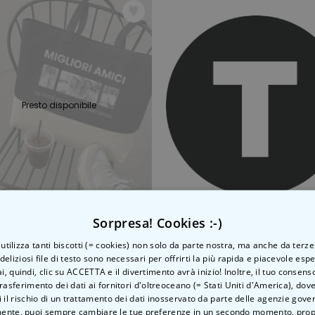
Presto disponibile
Sorpresa! Cookies :-)
Borsa Personalizzata con Foto e Testo
o utilizza tanti biscotti (= cookies) non solo da parte nostra, ma anche da terze
 €
15,00 €
 deliziosi file di testo sono necessari per offrirti la più rapida e piacevole esp
ai, quindi, clic su ACCETTA e il divertimento avrà inizio! Inoltre, il tuo consens
rasferimento dei dati ai fornitori d'oltreoceano (= Stati Uniti d'America), do
 il rischio di un trattamento dei dati inosservato da parte delle agenzie gove
1
...
3
4
5
6
7
ente, puoi sempre cambiare le tue preferenze in un secondo momento,
prop