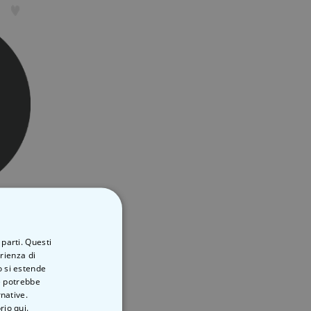
Personalisierbares Poster mit Haustier Illustration
 parti. Questi
erienza di
o si estende
ve potrebbe
rnative.
rio qui.