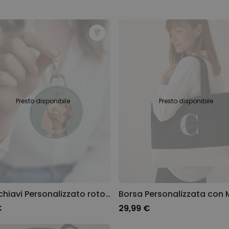
Personalizzabile
Calzini Personalizzati con
Animale Domestico
Comprato
più di 14.000
19,99 €
volte
Personalizzabile
Bicchiere da Gin
Personalizzato con Testo
Comprato
Presto disponibile
Presto disponibile
più di 9.900
19,99 €
volte
Personalizzabile
Copertina Personalizzata con
Faccia
Comprato
più di 2.000
39,99 €
volte
Portachiavi Personalizzato rotondo con il tuo Animale domestico
€
29,99 €