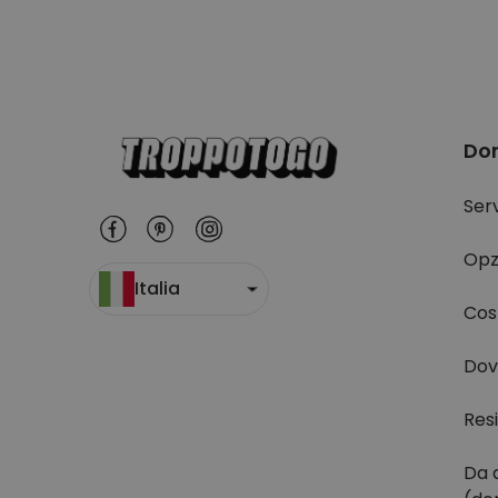
Do
Serv
Opz
Italia
Cost
Dov
Res
Da 