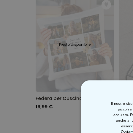
Presto disponibile
Federa per Cuscino Personalizzata con Testo e Simboli
Il nostro sit
19,99 €
29,99
piccoli e
acquisto. F
anche al t
esserci
Ovviam