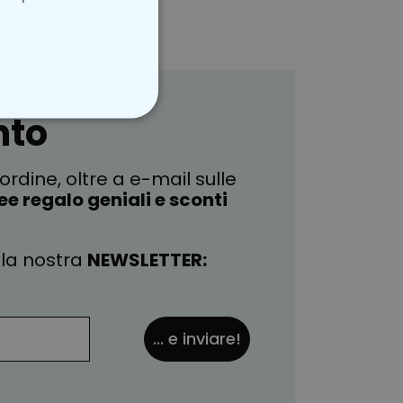
nto
ON CLASSIFICATO
ordine, oltre a e-mail sulle
ee regalo geniali e sconti
la nostra
NEWSLETTER:
... e inviare!