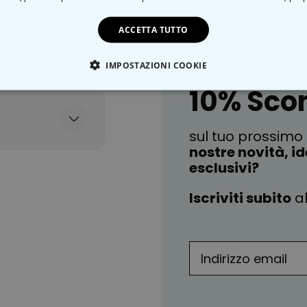
ACCETTA TUTTO
IMPOSTAZIONI COOKIE
10% Sco
TE NECESSARIO
PRESTAZIONI
MARKETING
N
sul tuo prossimo 
nostre novità, id
esclusivi?
Iscriviti subito
al