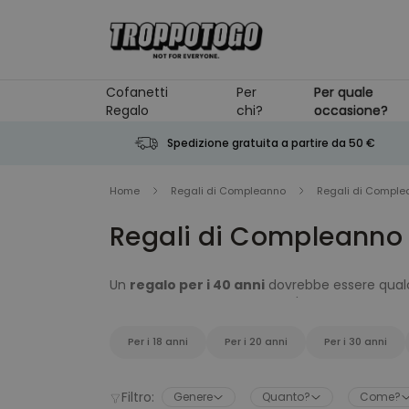
Salta al contenuto
Cofanetti
Per
Per quale
Regalo
chi?
occasione?
Spedizione gratuita a partire da 50 €
Home
Regali di Compleanno
Regali di Complea
Regali di Compleanno 
Un
regalo per i 40 anni
dovrebbe essere qualc
riceve. Beh, con Troppotogo l'avete finalmente 
donna amerà alla follia. E così come ogni perso
dovrebbe essere altrettanto unico e provenire 
Per i 18 anni
Per i 20 anni
Per i 30 anni
garantito!
Filtro:
Genere
Quanto?
Come?