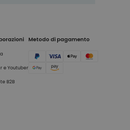
borazioni
Metodo di pagamento
a
r e Youtuber
ste B2B