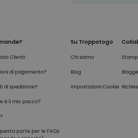
mande?
Su Troppotogo
Colla
izio Clienti
Chi siamo
Stamp
ioni di pagamento?
Blog
Blogge
i di spedizione?
Impostazioni Cookie
Richie
e è il mio pacco?
i?
questa parte per
le FAQs