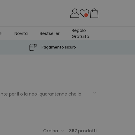
0
Regalo
si
Novità
Bestseller
Gratuito
Pagamento sicuro
te per il o la neo-quarantenne che lo
 incredibili
che qualunque uomo o
ol passare degli anni), anche il suo regalo
 40 anni
troverete di certo quello giusto,
Ordina
367
prodotti