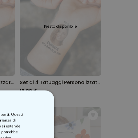
Presto disponibile
Set di 6 Tatuaggi Personalizzati con Faccia e Testo
Set di 4 Tatuaggi Personalizzati con Faccia e Testo
16,99 €
 parti. Questi
erienza di
o si estende
ve potrebbe
rnative.