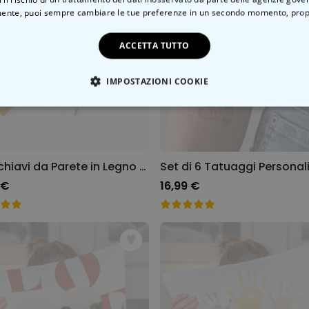
ente, puoi sempre cambiare le tue preferenze in un secondo momento,
prop
Presto disponibile
Presto disponibile
ACCETTA TUTTO
IMPOSTAZIONI COOKIE
TE NECESSARIO
PRESTAZIONI
MARKETING
N
Portachiavi da Parete in Legno Personalizzato Mandala con Foto e Testo
 €
16,99 €