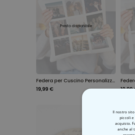
Presto disponibile
Federa per Cuscino Personalizzabile con 9 Immagini
19,99 €
19,99
Il nostro sit
piccoli e
acquisto. F
anche al t
esserci