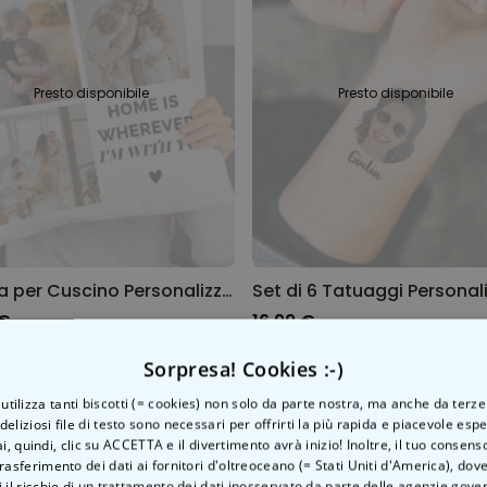
Presto disponibile
Presto disponibile
Federa per Cuscino Personalizzata con 3 Foto e Testo
 €
16,99 €
Sorpresa! Cookies :-)
o utilizza tanti biscotti (= cookies) non solo da parte nostra, ma anche da terze
 deliziosi file di testo sono necessari per offrirti la più rapida e piacevole esp
ai, quindi, clic su ACCETTA e il divertimento avrà inizio! Inoltre, il tuo consens
rasferimento dei dati ai fornitori d'oltreoceano (= Stati Uniti d'America), do
 il rischio di un trattamento dei dati inosservato da parte delle agenzie gove