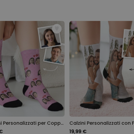
con Troppotogo
!
Personalizzabile
Calzini Personalizzati con
Animale Domestico
Comprato
più di 14.000
19,99 €
volte
Personalizzabile
Bicchiere da Gin
Personalizzato con Testo
Comprato
più di 9.900
19,99 €
volte
Personalizzabile
Copertina Personalizzata con
Faccia
Comprato
più di 2.000
39,99 €
volte
Calzini Personalizzati per Coppie innamorate
Calzini Personalizzati con 
 €
19,99 €