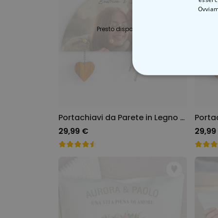
Ovviam
Presto disponibile
STRETTAMEN
Portachiavi da Parete in Legno Personalizzato con Foto e Testo
29,99 €
29,99