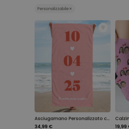
sprizzare scintille d'amore. Quest'anno
dillo 
Personalizzabile
Asciugamano Personalizzato con Data
34,99 €
19,99