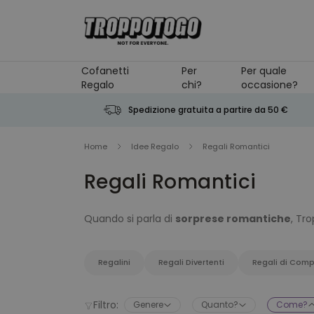
Salta al contenuto
Cofanetti
Per
Per quale
Regalo
chi?
occasione?
Spedizione gratuita a partire da 50 €
Home
Idee Regalo
Regali Romantici
Regali Romantici
Quando si parla di
sorprese romantiche
, Tr
romanticoni e vogliamo offrire solo il meglio pe
romantici per il tuo lui
, perfetti per far felic
occhi di ogni donna. Sorprese romantiche dall'e
Regalini
Regali Divertenti
Regali di Com
Quando Troppotogo parla di idee e sorprese roma
che ancora il partner non ha visto, quindi anch
inaspettato per lui, un romanticissimo regalo pe
Filtro:
Genere
Quanto?
Come?