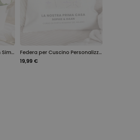
Fioriera Personalizzata con Simbolo e Testo
Federa per Cuscino Personalizzata Dove tutto ebbe inizio
19,99 €