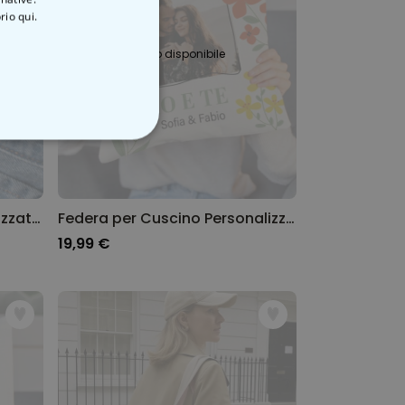
rio qui.
Presto disponibile
ON CLASSIFICATO
Set di 6 Tatuaggi Personalizzati con Disegni e Testo Retrò
Federa per Cuscino Personalizzata con Foto e Testo
19,99 €