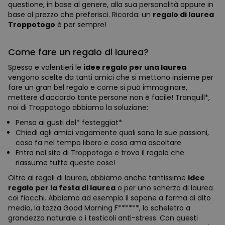
questione, in base al genere, alla sua personalità oppure in
base al prezzo che preferisci. Ricorda: un
regalo di laurea
Troppotogo
è per sempre!
Come fare un regalo di laurea?
Spesso e volentieri le
idee regalo per una laurea
vengono scelte da tanti amici che si mettono insieme per
fare un gran bel regalo e come si può immaginare,
mettere d'accordo tante persone non è facile! Tranquill*,
noi di Troppotogo abbiamo la soluzione:
Pensa ai gusti del* festeggiat*
Chiedi agli amici vagamente quali sono le sue passioni,
cosa fa nel tempo libero e cosa ama ascoltare
Entra nel sito di Troppotogo e trova il regalo che
riassume tutte queste cose!
Oltre ai regali di laurea, abbiamo anche tantissime
idee
regalo per la festa di laurea
o per uno scherzo di laurea
coi fiocchi. Abbiamo ad esempio il sapone a forma di dito
medio, la tazza Good Morning F******, lo scheletro a
grandezza naturale o i testicoli anti-stress. Con questi