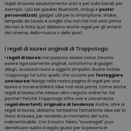
regali di laurea assolutamente unici e per nulla banali, per
esempio: i più bei speaker Bluetooth, orologi e
poster
personalizzati
, gadget utili per lo smartphone, shaker,
lampade da tavolo e sveglie che non hai mai visto prima.
Ma non è finita qua! Abbiamo anche regali per gli amanti
del cinema, della musica o dello sport.
I regali di laurea originali di Troppotogo
I
regali di laurea
non possono essere noiosi. Devono
essere rigorosamente originali, sottoforma di gadget
allegri, accessori nuovi e oggetti simpatici. Buone notizie:
Troppotogo ha tutto quello che occorre per
festeggiare
una laurea
! Naviga nella nostra pagina di regali per una
laurea e troverai brillanti idee mai viste prima. Come anche
regali di laurea che nessun altro negozio online ha. Sai
perché? Perché Troppotogo offre solo e unicamente
regali divertenti, originali e di tendenza
. Inoltre, oltre ai
regali di laurea, abbiamo tantissime fantastiche idee per la
festa di laurea, per renderla un momento del tutto
indimenticabile. Con il nostro fidato "trovaregali" puoi
identificare subito il regalo giusto per la persona in