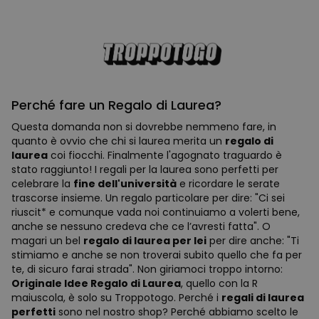
Perché fare un Regalo di Laurea?
Questa domanda non si dovrebbe nemmeno fare, in
quanto è ovvio che chi si laurea merita un
regalo di
laurea
coi fiocchi. Finalmente l'agognato traguardo è
stato raggiunto! I regali per la laurea sono perfetti per
celebrare la
fine dell'università
e ricordare le serate
trascorse insieme. Un regalo particolare per dire: "Ci sei
riuscit* e comunque vada noi continuiamo a volerti bene,
anche se nessuno credeva che ce l’avresti fatta". O
magari un bel
regalo di laurea per lei
per dire anche: "Ti
stimiamo e anche se non troverai subito quello che fa per
te, di sicuro farai strada". Non giriamoci troppo intorno:
Originale Idee Regalo di Laurea
, quello con la R
maiuscola, è solo su Troppotogo. Perché i
regali di laurea
perfetti
sono nel nostro shop? Perché abbiamo scelto le