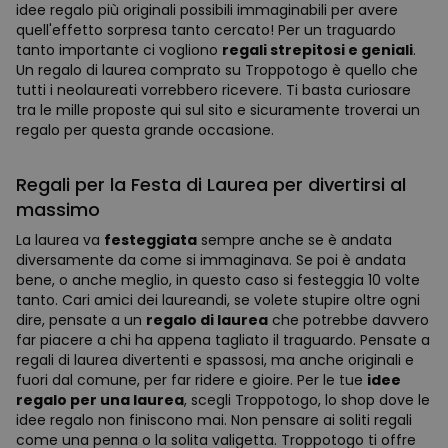
idee regalo più originali possibili immaginabili per avere
quell'effetto sorpresa tanto cercato! Per un traguardo
tanto importante ci vogliono
regali strepitosi e geniali
.
Un regalo di laurea comprato su Troppotogo è quello che
tutti i neolaureati vorrebbero ricevere. Ti basta curiosare
tra le mille proposte qui sul sito e sicuramente troverai un
regalo per questa grande occasione.
Regali per la Festa di Laurea per divertirsi al
massimo
La laurea va
festeggiata
sempre anche se è andata
diversamente da come si immaginava. Se poi è andata
bene, o anche meglio, in questo caso si festeggia 10 volte
tanto. Cari amici dei laureandi, se volete stupire oltre ogni
dire, pensate a un
regalo di laurea
che potrebbe davvero
far piacere a chi ha appena tagliato il traguardo. Pensate a
regali di laurea divertenti e spassosi, ma anche originali e
fuori dal comune, per far ridere e gioire. Per le tue
idee
regalo per una laurea
, scegli Troppotogo, lo shop dove le
idee regalo non finiscono mai. Non pensare ai soliti regali
come una penna o la solita valigetta. Troppotogo ti offre