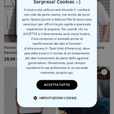
Sorpresa! Cookies :-)
Il nostro sito utilizza tanti biscotti (= cookies)
non solo da parte nostra, ma anche da terze
parti. Questi piccoli e deliziosi file di testo sono
necessari per offrirti la più rapida e piacevole
esperienza di acquisto. Fai, quindi, clic su
ACCETTA e il divertimento avrà inizio! Inoltre,
il tuo consenso si estende anche al
trasferimento dei dati ai fornitori
Poster Fotografico
Maglietta Personalizzata
d'oltreoceano (= Stati Uniti d'America), dove
Personalizzato con Testo
con Annata
potrebbe esserci il rischio di un trattamento
dei dati inosservato da parte delle agenzie
29,99 €
29,99 €
governative. Ovviamente, puoi sempre
cambiare le tue preferenze in un secondo
momento,
proprio qui.
ACCETTA TUTTO
IMPOSTAZIONI COOKIE
STRETTAMENTE NECESSARIO