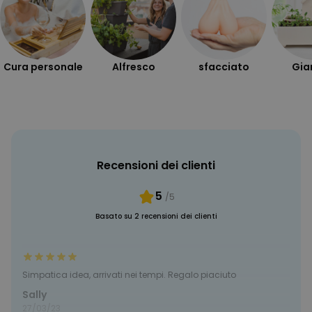
PRESTAZIONI
MARKETING
Cura personale
Alfresco
sfacciato
Gia
NON CLASSIFICATO
Recensioni dei clienti
5
/5
Basato su 2 recensioni dei clienti
Simpatica idea, arrivati nei tempi. Regalo piaciuto
Sally
27/03/23