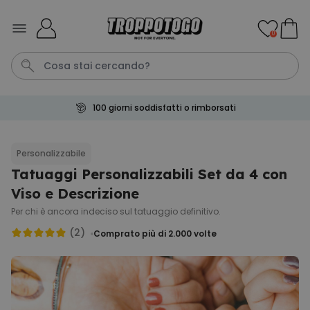
Salta al contenuto
0
100 giorni soddisfatti o rimborsati
Calzini
Pene
Portachiavi
Telo Mare
Tazza
Personalizzabile
Tatuaggi Personalizzabili Set da 4 con
Personalizzabile
Boccale da Birra
Viso e Descrizione
Personalizzato con Logo e
Faccia
Per chi è ancora indeciso sul tatuaggio definitivo.
Comprato
più di 71.100
(2)
19,99 €
Comprato più di 2.000
volte
volte
Personalizzabile
Copertina Personalizzata con
Faccia
Comprato
più di 2.000