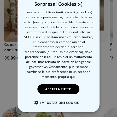
Fornito su pellicola A5 - è possibile ritagliare i tatuaggi singoli
Sorpresa! Cookies :-)
e inchiostro, hanno l'innegabile vantaggio di poterli eliminare
Materiale dermatologicamente testato - può essere utilizzato
rapidamente nel caso si cambi idea. E se vi piace tanto, potete
senza esitazione per bambini e adulti
Il nostro sito utilizza tanti biscotti (= cookies)
sempre andare in uno studio di Tattoo e farlo permanente. Ma li
NOTA: non utilizzare su pelle sensibile, vicino agli occhi o in caso
non solo da parte nostra, ma anche da terze
rimarrà per
sempre
.
di allergia all'adesivo.
parti. Questi piccoli e deliziosi file di testo sono
necessari per offrirti la più rapida e piacevole
Siccome questo prodotto è personalizzato, purtroppo non e
esperienza di acquisto. Fai, quindi, clic su
possibile restituirlo; ciò significa che è escluso dal diritto di
ACCETTA e il divertimento avrà inizio! Inoltre,
recesso.
il tuo consenso si estende anche al
Copertina Personalizzata
Puzzle Personalizzato
Pro
trasferimento dei dati ai fornitori
con Faccia
con Foto
Per
d'oltreoceano (= Stati Uniti d'America), dove
Aur
potrebbe esserci il rischio di un trattamento
39,99 €
24,99 €
19,
dei dati inosservato da parte delle agenzie
governative. Ovviamente, puoi sempre
cambiare le tue preferenze in un secondo
momento,
proprio qui.
ACCETTA TUTTO
Categoria correlata
Scopri l'altra categoria di cose insolite
IMPOSTAZIONI COOKIE
STRETTAMENTE NECESSARIO