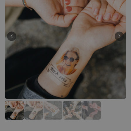
39,99 €
volte
Personalizzabile
Calzini Personalizzati con
Faccia e Supereroi
Comprato
più di 21.600
19,99 €
volte
Personalizzabile
Telo Mare Personalizzato in
Stile Fumetto
Comprato
più di 1.200
34,99 €
volte
Personalizzabile
Poster Personalizzato con
Foto e Definizione
Comprato
più di 3.200
29,99 €
volte