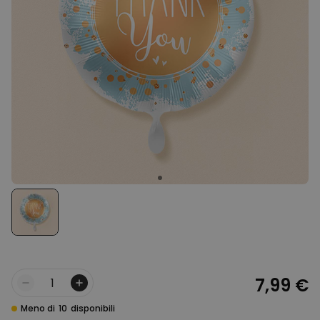
39,99 €
volte
Personalizzabile
Telo Mare Personalizzato in
Stile Fumetto
Comprato
più di 1.200
34,99 €
volte
Personalizzabile
Vaso Personalizzato con
Testo e Simbolo
Comprato
più di 1.300
29,99 €
volte
Personalizzabile
Set Regalo Birra
Comprato
più di 100
45,48 €
volte
7,99 €
Quantità
Meno di
10
disponibili