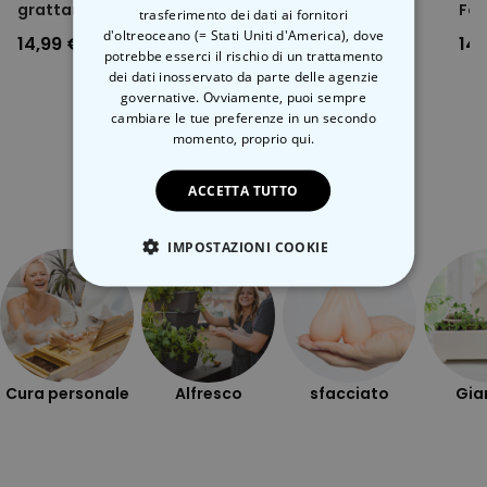
grattare
Gigante
Fog
trasferimento dei dati ai fornitori
d'oltreoceano (= Stati Uniti d'America), dove
14,99 €
49,99 €
14,
potrebbe esserci il rischio di un trattamento
dei dati inosservato da parte delle agenzie
governative. Ovviamente, puoi sempre
cambiare le tue preferenze in un secondo
momento,
proprio qui.
Categoria correlata
ACCETTA TUTTO
Scopri l'altra categoria di cose insolite
IMPOSTAZIONI COOKIE
STRETTAMENTE NECESSARIO
PRESTAZIONI
Cura personale
Alfresco
sfacciato
Gia
MARKETING
NON CLASSIFICATO