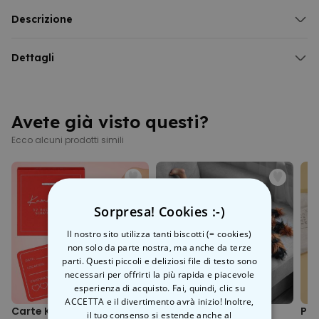
Palloncino Ringraziamento
Dimensioni del palloncino gonfiato circa Ø 43 cm
Descrizione
Elio non incluso
Palloncino Thank You
Un grande grazie? Allora che sia con stile.
Dettagli
Il nostro palloncino con la scritta “Thank You” dice tutto… ma in
Palloncino Thank you
formato XXL e cento volte più appariscente.
Elio non incluso
Perfetto per saluti, sorprese o semplicemente per quei momenti in cui
Non vola se riempito d'aria
le parole non bastano.
Avete già visto questi?
Dimensioni del palloncino gonfiato: ca. Ø 43 cm
Volume di riempimento: 0,012m³
Ecco alcuni prodotti simili
Sorpresa! Cookies :-)
Il nostro sito utilizza tanti biscotti (= cookies)
non solo da parte nostra, ma anche da terze
parti. Questi piccoli e deliziosi file di testo sono
necessari per offrirti la più rapida e piacevole
esperienza di acquisto. Fai, quindi, clic su
ACCETTA e il divertimento avrà inizio! Inoltre,
Carte Kamasutra da
Peluche Tarantola
Puz
il tuo consenso si estende anche al