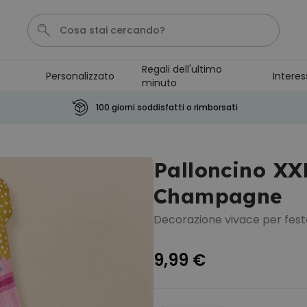
Regali dell'ultimo
Personalizzato
Interes
minuto
Pene
Telo Mare
Tazza
Calzini
Gioco
100 giorni soddisfatti o rimborsati
Personalizzabile
Boccale da Birra
Palloncino XXL
Personalizzato con Logo e
Faccia
Comprato
Champagne
più di 71.100
19,99 €
volte
Decorazione vivace per fest
Personalizzabile
Copertina Personalizzata con
9,99 €
Faccia
Comprato
più di 2.000
39,99 €
volte