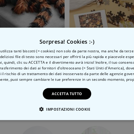
Sorpresa! Cookies :-)
o utilizza tanti biscotti (= cookies) non solo da parte nostra, ma anche da terze
he Tarantola Gigante
Puzzle Calm Club con Fog
 deliziosi file di testo sono necessari per offrirti la più rapida e piacevole esp
ai, quindi, clic su ACCETTA e il divertimento avrà inizio! Inoltre, il tuo consens
 €
14,99 €
rasferimento dei dati ai fornitori d'oltreoceano (= Stati Uniti d'America), do
 il rischio di un trattamento dei dati inosservato da parte delle agenzie gove
ente, puoi sempre cambiare le tue preferenze in un secondo momento,
prop
ACCETTA TUTTO
Categoria correlata
IMPOSTAZIONI COOKIE
Scopri l'altra categoria di cose insolite
TE NECESSARIO
PRESTAZIONI
MARKETING
N