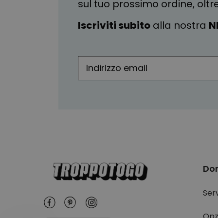
sul tuo prossimo ordine, oltr
Iscriviti subito
alla nostra
N
Do
Serv
Opz