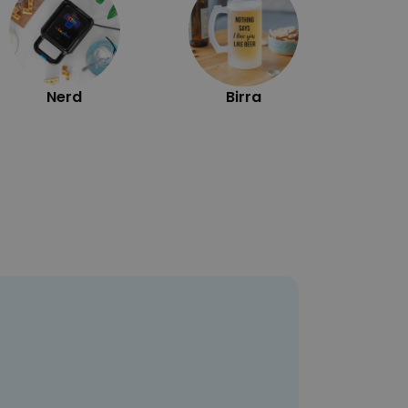
Nerd
Birra