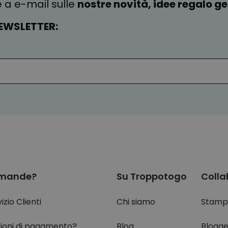
e a e-mail sulle
nostre novità, idee regalo gen
EWSLETTER:
mande?
Su Troppotogo
Colla
izio Clienti
Chi siamo
Stamp
ioni di pagamento?
Blog
Blogge