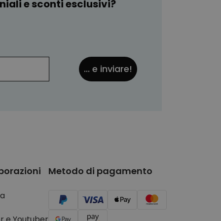
iali e sconti esclusivi?
... e inviare!
borazioni
Metodo di pagamento
a
r e Youtuber