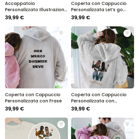
Accappatoio
Coperta con Cappuccio
Personalizzato Illustrazione
Personalizzata Let’s go
di Amiche con Testo
Party
39,99 €
39,99 €
Coperta con Cappuccio
Coperta con Cappuccio
Personalizzata con Frase
Personalizzata con
Illustrazione di due Amiche
39,99 €
39,99 €