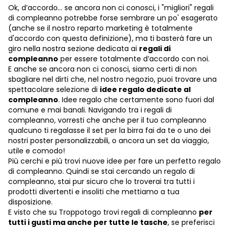
Ok, d’accordo… se ancora non ci conosci, i "migliori" regali
di compleanno potrebbe forse sembrare un po' esagerato
(anche se il nostro reparto marketing è totalmente
d'accordo con questa definizione), ma ti basterà fare un
giro nella nostra sezione dedicata ai
regali di
compleanno
per essere totalmente d’accordo con noi.
E anche se ancora non ci conosci, siamo certi di non
sbagliare nel dirti che, nel nostro negozio, puoi trovare una
spettacolare selezione di
idee regalo dedicate al
compleanno
. Idee regalo che certamente sono fuori dal
comune e mai banali. Navigando tra i regali di
compleanno, vorresti che anche per il tuo compleanno
qualcuno ti regalasse il set per la birra fai da te o uno dei
nostri poster personalizzabili, o ancora un set da viaggio,
utile e comodo!
Più cerchi e più trovi nuove idee per fare un perfetto regalo
di compleanno. Quindi se stai cercando un regalo di
compleanno, stai pur sicuro che lo troverai tra tutti i
prodotti divertenti e insoliti che mettiamo a tua
disposizione.
E visto che su Troppotogo trovi regali di compleanno
per
tutti i gusti ma anche per tutte le tasche
, se preferisci