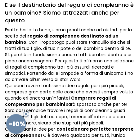
E se il destinatario del regalo di compleanno è
un bambino? Siamo attrezzati anche per
questo
Esatto hai letto bene, siamo pronti anche ad aiutarti per la
scelta del
regalo di compleanno destinato ad un
bambino
. Con Troppotogo puoi stare tranquillo sia che si
tratti di tuo figlio, di tuo nipote o del bambino dentro di te.
Sì, perché in fondo siamo ancora tutti bambini dentro e ci
piace ancora sognare. Per questo ti offriamo una selezione
di regali di compleanno tra i più assurdi, ricercati e
simpatici. Partendo dalle lampade a forma di unicorno fino
ad arrivare all’universo di Star Wars!
Qui puoi trovare tantissime idee regalo per i più piccoli,
comprese gran parte delle cose che avresti sempre voluto
quando eri ancora un’infante!
Comprare regali di
compleanno per bambini
sarà spassoso anche per te!
Sarà così semplice trovare i regali di compleanno giusti
anche per i figli del tuo capo, tornerai all' infanzia e con
-10%
questo umore, sicuro che stupirai i più piccoli.
Ohhh! Quante idee per
confezionare perfette sorprese
di compleanno
! C'è davvero qualcosa per tutti, l’unica