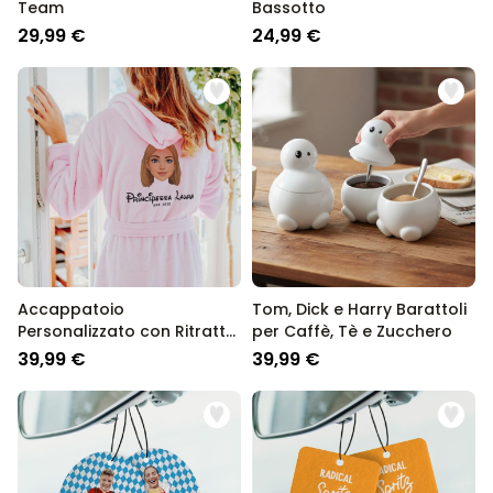
Team
Bassotto
29,99 €
24,99 €
Accappatoio
Tom, Dick e Harry Barattoli
Personalizzato con Ritratto
per Caffè, Tè e Zucchero
Fotografico in Stile Fumetto
39,99 €
39,99 €