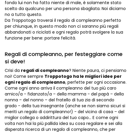
fondo lui non ha fatto niente di male, è solamente stato
scelto da qualcuno per una persona sbagliata. Noi diciamo
no a tutto questo.
Da Troppotogo troverai il regalo di compleanno perfetto
per chiunque, in questo modo non ci saranno più regali
abbandonati o riciclati e ogni regalo potrà svolgere la sua
funzione per bene: portare felicità.
Regali di compleanno, per festeggiare come
si deve!
Crisi da
regali di compleanno
? Niente paura, ci pensiamo
noi! Come sempre
Troppotogo ha le migliori idee per
ogni regalo di compleanno
, perfette per ogni occasione.
Come ogni anno arriva il compleanno del tuo più caro
amico/a - fidanzato/a – della mamma - del papà – della
nonna – del nonno – del fratello di tua zia di secondo
grado - della tua insegnante (anche se non siamo sicuri si
meriti un regalo di compleanno!) - del vicino di casa – del
miglior collega o addirittura del tuo capo... E come ogni
volta non hai la più pallida idea su cosa regalare e sei alla
disperata ricerca di un regalo di compleanno, che per