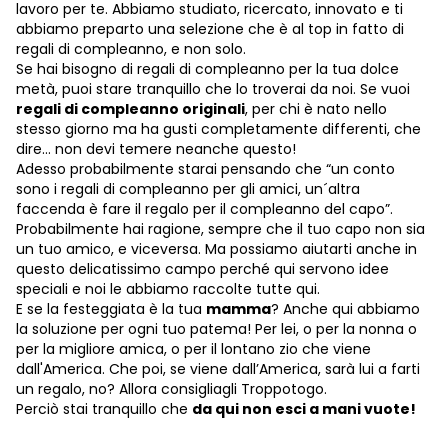
lavoro per te. Abbiamo studiato, ricercato, innovato e ti
abbiamo preparto una selezione che è al top in fatto di
regali di compleanno, e non solo.
Se hai bisogno di regali di compleanno per la tua dolce
metà, puoi stare tranquillo che lo troverai da noi. Se vuoi
regali di compleanno originali
, per chi è nato nello
stesso giorno ma ha gusti completamente differenti, che
dire… non devi temere neanche questo!
Adesso probabilmente starai pensando che “un conto
sono i regali di compleanno per gli amici, un´altra
faccenda è fare il regalo per il compleanno del capo”.
Probabilmente hai ragione, sempre che il tuo capo non sia
un tuo amico, e viceversa. Ma possiamo aiutarti anche in
questo delicatissimo campo perché qui servono idee
speciali e noi le abbiamo raccolte tutte qui.
E se la festeggiata è la tua
mamma
? Anche qui abbiamo
la soluzione per ogni tuo patema! Per lei, o per la nonna o
per la migliore amica, o per il lontano zio che viene
dall'America. Che poi, se viene dall’America, sarà lui a farti
un regalo, no? Allora consigliagli Troppotogo.
Perciò stai tranquillo che
da qui non esci a mani vuote!