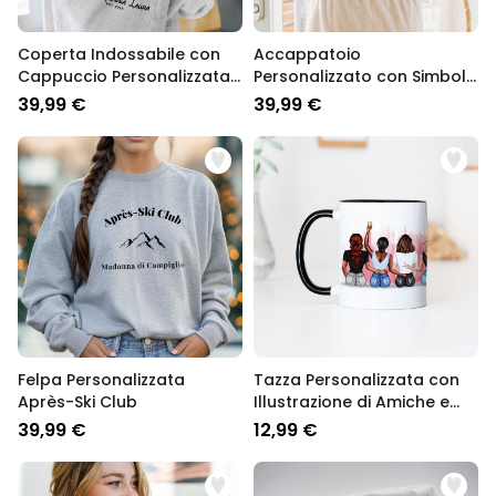
Coperta Indossabile con
Accappatoio
Cappuccio Personalizzata
Personalizzato con Simboli
Ritratto Fotografico in Stile
e Nome
39,99 €
39,99 €
Fumetto
Felpa Personalizzata
Tazza Personalizzata con
Après-Ski Club
Illustrazione di Amiche e
Testo
39,99 €
12,99 €