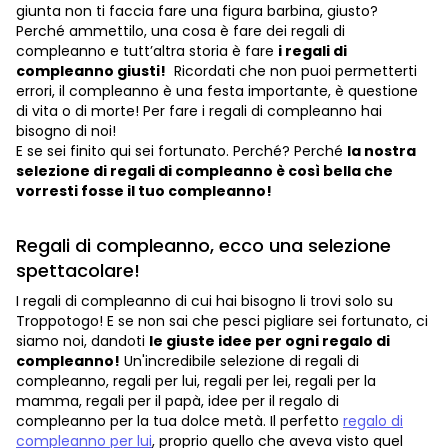
giunta non ti faccia fare una figura barbina, giusto?
Perché ammettilo, una cosa è fare dei regali di
compleanno e tutt’altra storia è fare
i regali di
compleanno giusti!
Ricordati che non puoi permetterti
errori, il compleanno è una festa importante, è questione
di vita o di morte! Per fare i regali di compleanno hai
bisogno di noi!
E se sei finito qui sei fortunato. Perché? Perché
la nostra
selezione di regali di compleanno è così bella che
vorresti fosse il tuo compleanno!
Regali di compleanno, ecco una selezione
spettacolare!
I regali di compleanno di cui hai bisogno li trovi solo su
Troppotogo! E se non sai che pesci pigliare sei fortunato, ci
siamo noi, dandoti
le giuste idee per ogni regalo di
compleanno!
Un'incredibile selezione di regali di
compleanno, regali per lui, regali per lei, regali per la
mamma, regali per il papà, idee per il regalo di
compleanno per la tua dolce metà. Il perfetto
regalo di
compleanno per lui
, proprio quello che aveva visto quel