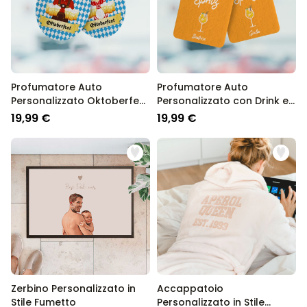
Profumatore Auto
Profumatore Auto
Personalizzato Oktoberfest
Personalizzato con Drink e
Set da 2
Frase Set da 2
19,99 €
19,99 €
Zerbino Personalizzato in
Accappatoio
Stile Fumetto
Personalizzato in Stile