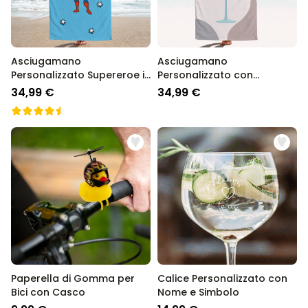
Asciugamano
Asciugamano
Personalizzato Supereroe in
Personalizzato con
Stile Fumetto con Faccia
Illustrazione Bicchiere da
34,99 €
34,99 €
Cocktail
Paperella di Gomma per
Calice Personalizzato con
Bici con Casco
Nome e Simbolo