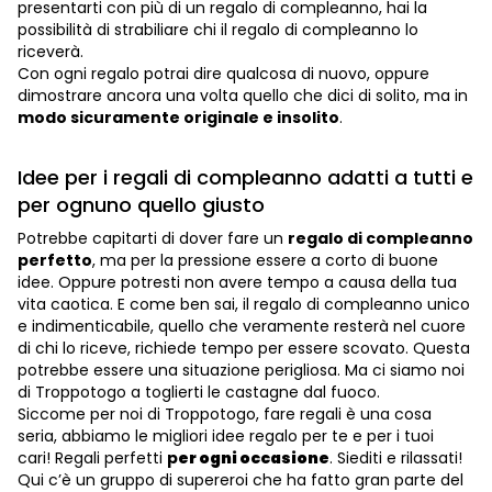
presentarti con più di un regalo di compleanno, hai la
possibilità di strabiliare chi il regalo di compleanno lo
riceverà.
Con ogni regalo potrai dire qualcosa di nuovo, oppure
dimostrare ancora una volta quello che dici di solito, ma in
modo sicuramente originale e insolito
.
Idee per i regali di compleanno adatti a tutti e
per ognuno quello giusto
Potrebbe capitarti di dover fare un
regalo di compleanno
perfetto
, ma per la pressione essere a corto di buone
idee. Oppure potresti non avere tempo a causa della tua
vita caotica. E come ben sai, il regalo di compleanno unico
e indimenticabile, quello che veramente resterà nel cuore
di chi lo riceve, richiede tempo per essere scovato. Questa
potrebbe essere una situazione perigliosa. Ma ci siamo noi
di Troppotogo a toglierti le castagne dal fuoco.
Siccome per noi di Troppotogo, fare regali è una cosa
seria, abbiamo le migliori idee regalo per te e per i tuoi
cari! Regali perfetti
p
er ogni occasione
. Siediti e rilassati!
Qui c’è un gruppo di supereroi che ha fatto gran parte del