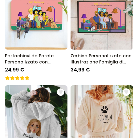
Portachiavi da Parete
Zerbino Personalizzato con
Personalizzato con
Illustrazione Famiglia di
Illustrazione Famiglia
Cartoni Animati
24,99 €
34,99 €
Cartone Animato