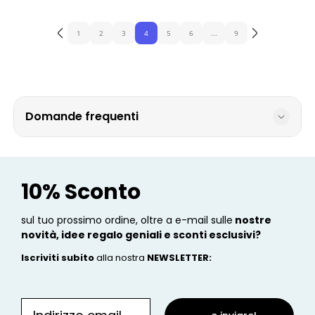
1
2
3
4
5
6
...
9
Domande frequenti
10% Sconto
sul tuo prossimo ordine, oltre a e-mail sulle
nostre
novità, idee regalo geniali e sconti esclusivi?
Iscriviti subito
alla nostra
NEWSLETTER
: