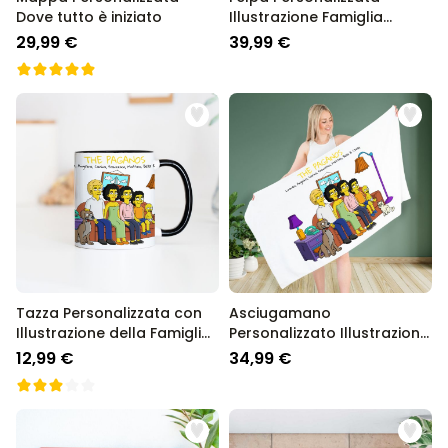
Dove tutto è iniziato
Illustrazione Famiglia
Cartone Animato
29,99 €
39,99 €
Tazza Personalizzata con
Asciugamano
Illustrazione della Famiglia
Personalizzato Illustrazione
dei Cartoni Animati
della Famiglia Cartoni
12,99 €
34,99 €
Animati