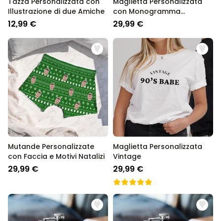
Tazza Personalizzata con
Maglietta Personalizzata
Illustrazione di due Amiche
con Monogramma
Natalizio
12,99 €
29,99 €
Mutande Personalizzate
Maglietta Personalizzata
con Faccia e Motivi Natalizi
Vintage
29,99 €
29,99 €