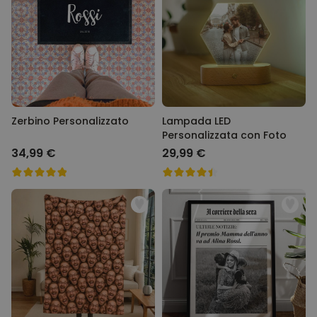
19,99 €
volte
Personalizzabile
Calzini Personalizzati con
Animale Domestico
Comprato
più di 14.000
19,99 €
volte
Personalizzabile
Zerbino Personalizzato
Lampada LED
Puzzle Personalizzato con
Personalizzata con Foto
Foto
Comprato
34,99 €
29,99 €
più di 1.100
24,99 €
volte
Personalizzabile
Profumatore Auto
Personalizzato con Faccia set
da 2
Comprato
più di 14.700
19,99 €
volte