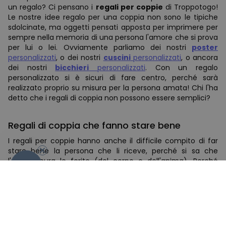
un regalo? Ci pensano i
regali per coppie
di Troppotogo!
Le nostre idee regalo per una coppia non sono le tipiche
sdolcinate, ma oggetti pensati apposta per imprimere per
sempre nella memoria di una persona l'amore che si prova
per lui o lei. Ovviamente parliamo dei nostri
poster
personalizzati
, o dei nostri
cuscini
personalizzati
, o ancora
dei nostri
bicchieri
personalizzati
. Con un regalo
personalizzato si è sicuri di fare centro, perché sarà
realizzato proprio su misura per la persona amata! Chi l'ha
detto che i regali di coppia non possono essere semplici?
Regali di coppia che fanno stare bene
-10%
I regali per coppie hanno anche il difficile compito di far
stare bene la persona che li riceve, perché si sa che
l'amore cura le ferite (del corpo e dell'anima). Perché
allora non optare per un
accappatoio personalizzato
?
Oppure un
vassoio per la vasca da bagno
, perfetto per
concedersi un bagno rilassante insieme all'anima gemella.
Non c'è affatto bisogno di spendere soldi in un centro
termale: trasforma la casa in una
SPA personale
e goditi il
relax con la persona amata. Dopotutto, sono quelli i