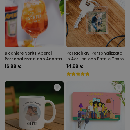
Bicchiere Spritz Aperol
Portachiavi Personalizzato
Personalizzato con Annata
in Acrilico con Foto e Testo
16,99 €
14,99 €