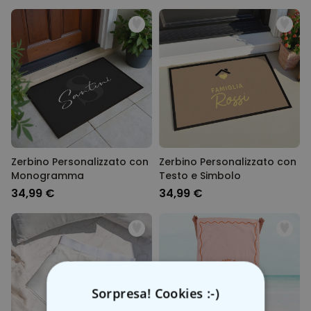
Zerbino Personalizzato con
Zerbino Personalizzato con
Monogramma
Testo e Simbolo
34,99 €
34,99 €
Sorpresa! Cookies :-)