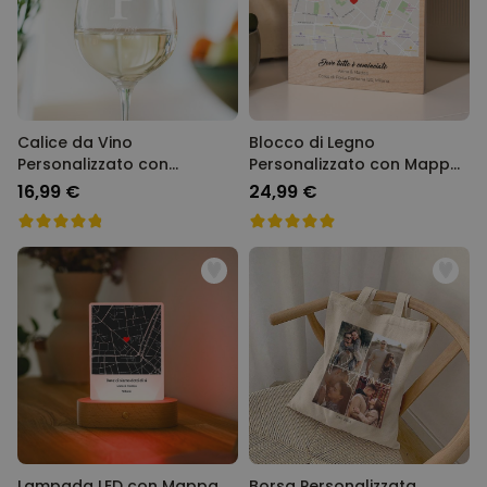
Calice da Vino
Blocco di Legno
Personalizzato con
Personalizzato con Mappa
Monogramma
Dove tutto è iniziato
16,99 €
24,99 €
Lampada LED con Mappa
Borsa Personalizzata