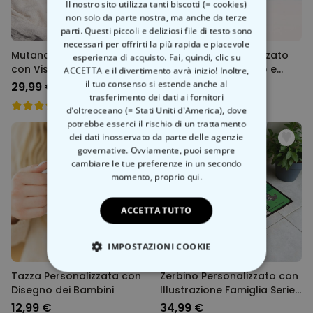
Il nostro sito utilizza tanti biscotti (= cookies)
non solo da parte nostra, ma anche da terze
parti. Questi piccoli e deliziosi file di testo sono
necessari per offrirti la più rapida e piacevole
Mutande Personalizzate
Telo Mare Personalizzato
esperienza di acquisto. Fai, quindi, clic su
con Viso e Testo
con Sfondo colorato e
ACCETTA e il divertimento avrà inizio! Inoltre,
Testo
il tuo consenso si estende anche al
29,99 €
34,99 €
trasferimento dei dati ai fornitori
d'oltreoceano (= Stati Uniti d'America), dove
potrebbe esserci il rischio di un trattamento
dei dati inosservato da parte delle agenzie
governative. Ovviamente, puoi sempre
cambiare le tue preferenze in un secondo
momento,
proprio qui.
ACCETTA TUTTO
IMPOSTAZIONI COOKIE
Tazza Personalizzata con
Zerbino Personalizzato con
STRETTAMENTE NECESSARIO
Disegno dei Bambini
Illustrazione Famiglia Serie
Animata
12,99 €
34,99 €
PRESTAZIONI