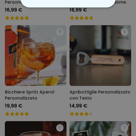
Personalizzato con Nome
Personalizzato con Nome
16,99 €
16,99 €
STRETTAMENTE NECESSARIO
PRESTAZIONI
MARKETING
NON CLASSIFICATO
Bicchiere Spritz Aperol
Apribottiglie Personalizzato
Personalizzato
con Testo
19,99 €
14,99 €