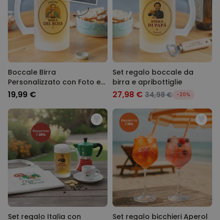
Boccale Birra
Set regalo boccale da
Personalizzato con Foto e
birra e apribottiglie
Nome
19,99 €
27,98 €
34,98 €
-20%
Set regalo Italia con
Set regalo bicchieri Aperol