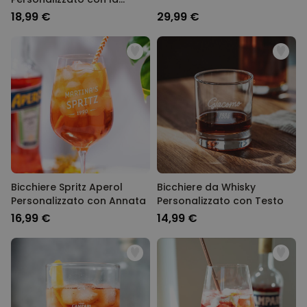
vostra Scrittura a Mano
18,99 €
29,99 €
Bicchiere Spritz Aperol
Bicchiere da Whisky
Personalizzato con Annata
Personalizzato con Testo
16,99 €
14,99 €