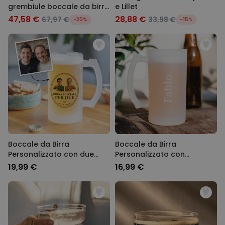
grembiule boccale da birra
e Lillet
e tazzina da espresso
47,58 €
28,88 €
67,97 €
33,98 €
-30%
-15%
Boccale da Birra
Boccale da Birra
Personalizzato con due
Personalizzato con
Volti e Logo
Incisione
19,99 €
16,99 €