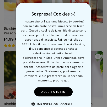
Sorpresa! Cookies :-)
Il nostro sito utilizza tanti biscotti (= cookies)
non solo da parte nostra, ma anche da terze
Bicchiere Negroni
Bicchiere Campari
parti. Questi piccoli e deliziosi file di testo sono
Personalizzato
Personalizzato
necessari per offrirti la più rapida e piacevole
14,99 €
16,99 €
esperienza di acquisto. Fai, quindi, clic su
ACCETTA e il divertimento avrà inizio! Inoltre,
il tuo consenso si estende anche al
trasferimento dei dati ai fornitori
d'oltreoceano (= Stati Uniti d'America), dove
potrebbe esserci il rischio di un trattamento
dei dati inosservato da parte delle agenzie
governative. Ovviamente, puoi sempre
cambiare le tue preferenze in un secondo
momento,
proprio qui.
ACCETTA TUTTO
Bicchiere per l’Aperitivo
Bicchiere Spritz Aperol
IMPOSTAZIONI COOKIE