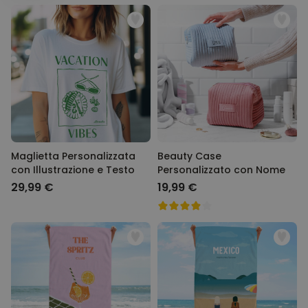
vacanza super stilosa! Cosa aspetti? Dai un'occhiata alla nostra
29,99 €
volte
offerta di
gadget da viaggio
!
Personalizzabile
Calzini Personalizzati con
Animale Domestico
Comprato
più di 14.000
19,99 €
volte
Personalizzabile
Bicchiere da Gin
Personalizzato con Testo
Comprato
più di 9.900
Maglietta Personalizzata
Beauty Case
19,99 €
volte
con Illustrazione e Testo
Personalizzato con Nome
29,99 €
19,99 €
Personalizzabile
Copertina Personalizzata con
Faccia
Comprato
più di 2.000
39,99 €
volte