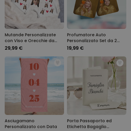
Mutande Personalizzate
Profumatore Auto
con Viso e Orecchie da
Personalizzato Set da 2
Coniglio
Aperol con Viso
29,99 €
19,99 €
Asciugamano
Porta Passaporto ed
Personalizzato con Data
Etichetta Bagaglio