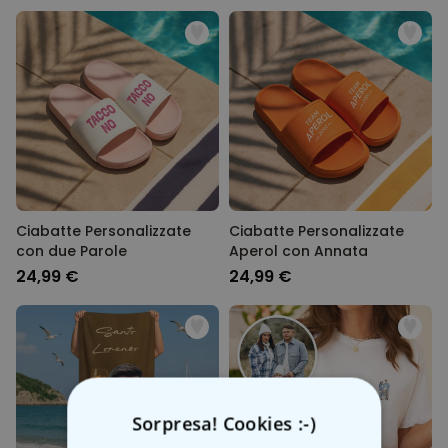
Ciabatte Personalizzate
Ciabatte Personalizzate
con due Parole
Aperol con Annata
24,99 €
24,99 €
Sorpresa! Cookies :-)