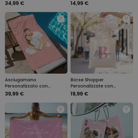
Personalizzati con Testo
34,99 €
14,99 €
Asciugamano
Borse Shopper
Personalizzato con
Personalizzate con
Illustrazione IA
Monogramma
39,99 €
19,99 €