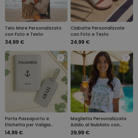
Telo Mare Personalizzato
Ciabatte Personalizzate
con Foto e Testo
con Foto e Testo
34,99 €
24,99 €
Porta Passaporto e
Maglietta Personalizzata
Etichetta per Valigia
Addio al Nubilato con
Personalizzati con Simbolo
Simboli e Testi
14,99 €
29,99 €
e Testo