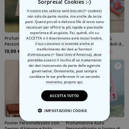
Sorpresa! Cookies :-)
Il nostro sito utilizza tanti biscotti (= cookies)
non solo da parte nostra, ma anche da terze
parti. Questi piccoli e deliziosi file di testo sono
necessari per offrirti la più rapida e piacevole
esperienza di acquisto. Fai, quindi, clic su
Profumatore Auto
Set regalo con calzini,
ACCETTA e il divertimento avrà inizio! Inoltre,
il tuo consenso si estende anche al
Personalizzato Set da 2 in
scaldamani e coriandoli da
trasferimento dei dati ai fornitori
stile Polaroid con Cuori
bagno
19,99 €
32,27 €
37,97 €
-15%
d'oltreoceano (= Stati Uniti d'America), dove
potrebbe esserci il rischio di un trattamento
dei dati inosservato da parte delle agenzie
governative. Ovviamente, puoi sempre
cambiare le tue preferenze in un secondo
momento,
proprio qui.
ACCETTA TUTTO
IMPOSTAZIONI COOKIE
Poster Personalizzato con
Profumatore Auto
STRETTAMENTE NECESSARIO
Design d’Amore e Foto
Personalizzato a forma di