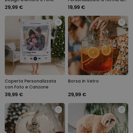
Cuore con Foto Set da 2
29,99 €
19,99 €
PRESTAZIONI
MARKETING
NON CLASSIFICATO
Coperta Personalizzata
Borsa in Vetro
con Foto e Canzone
39,99 €
29,99 €