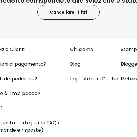
rodotto corrispondete alla selezione è stato
Personalizzabile
Calzini Personalizzati con
Cancellare i filtri
Faccia e Supereroi
Comprato
più di
19,99 €
21.600
volte
mande?
Su Troppotogo
Colla
Personalizzabile
Telo Mare Personalizzato in
izio Clienti
Chi siamo
Stamp
Stile Fumetto
Comprato
più di 1.200
34,99 €
ioni di pagamento?
Blog
Blogge
volte
Personalizzabile
i di spedizione?
Impostazioni Cookie
Richie
Poster Personalizzato con
Foto e Definizione
e è il mio pacco?
Comprato
più di 3.200
29,99 €
volte
i?
questa parte per
le FAQs
mande e risposte)