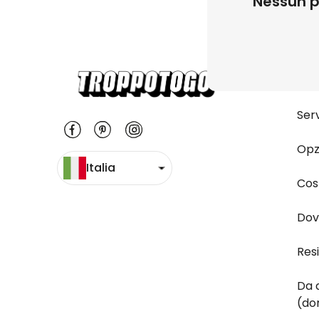
Nessun p
Do
Serv
Opz
Italia
Cost
Dov
Res
Da 
(do