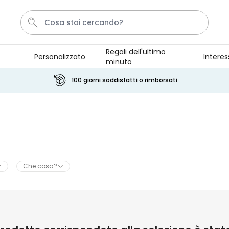
Regali dell'ultimo
Personalizzato
Interes
minuto
Calzini
Tazza
Portachiavi
Telo Mare
Pene
100 giorni soddisfatti o rimborsati
Personalizzabile
Boccale da Birra
Personalizzato con Logo e
Faccia
Comprato
più di 71.100
19,99 €
volte
Che cosa?
Personalizzabile
Copertina Personalizzata con
Faccia
Comprato
più di 2.000
39,99 €
volte