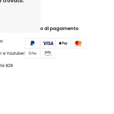
 trovato.
borazioni
Metodo di pagamento
a
r e Youtuber
ste B2B