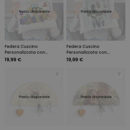
Presto disponibile
Presto disponibile
Federa Cuscino
Federa Cuscino
Personalizzata con
Personalizzata con
Illustrazione di Famiglia
Illustrazione invernale di
19,99 €
19,99 €
Gialla Cartoni Animati
Amiche
Presto disponibile
Presto disponibile