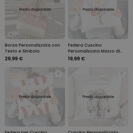
Presto disponibile
Presto disponibile
Borsa Personalizzata con
Federa Cuscino
Testo e Simbolo
Personalizzata Mazzo di
Fiori con Impronta della
29,99 €
19,99 €
Mano
Presto disponibile
Presto disponibile
Federa per Cuscino
Cuscino Personalizzato