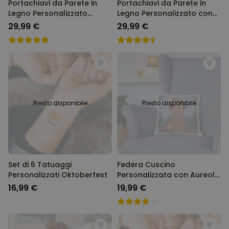
Portachiavi da Parete in
Portachiavi da Parete in
Legno Personalizzato
Legno Personalizzato con
Mandala con Foto e Testo
Foto e Testo
29,99 €
29,99 €
Presto disponibile
Presto disponibile
Set di 6 Tatuaggi
Federa Cuscino
Personalizzati Oktoberfest
Personalizzata con Aureola
e Viso
16,99 €
19,99 €