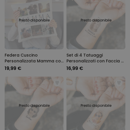
Presto disponibile
Presto disponibile
Federa Cuscino
Set di 4 Tatuaggi
Personalizzata Mamma con
Personalizzati con Faccia e
Foto e Testo
Testo
19,99 €
16,99 €
Presto disponibile
Presto disponibile