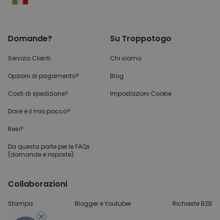
Domande?
Su Troppotogo
Servizio Clienti
Chi siamo
Opzioni di pagamento?
Blog
Costi di spedizione?
Impostazioni Cookie
Dove è il mio pacco?
Resi?
Da questa parte per
le FAQs
(domande e risposte)
Collaborazioni
-10%
Stampa
Blogger e Youtuber
Richieste B2B