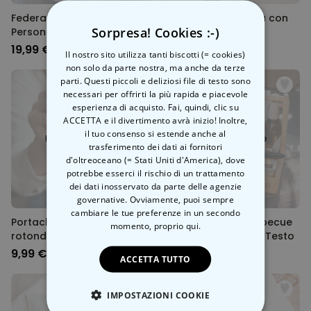
Federa per Cuscino
Borsa Personalizzata con
Sorpresa! Cookies :-)
Personalizzata con
Monogramma
Monogramma
19,99 €
29,99 €
Il nostro sito utilizza tanti biscotti (= cookies)
non solo da parte nostra, ma anche da terze
parti. Questi piccoli e deliziosi file di testo sono
necessari per offrirti la più rapida e piacevole
esperienza di acquisto. Fai, quindi, clic su
ACCETTA e il divertimento avrà inizio! Inoltre,
il tuo consenso si estende anche al
Presto disponibile
Presto disponibile
trasferimento dei dati ai fornitori
d'oltreoceano (= Stati Uniti d'America), dove
potrebbe esserci il rischio di un trattamento
dei dati inosservato da parte delle agenzie
governative. Ovviamente, puoi sempre
cambiare le tue preferenze in un secondo
Portachiavi Personalizzato
Contenitore per Barbecue
momento,
proprio qui.
rotondo con il tuo Animale
Personalizzabile con Testo
domestico
9,99 €
39,99 €
ACCETTA TUTTO
IMPOSTAZIONI COOKIE