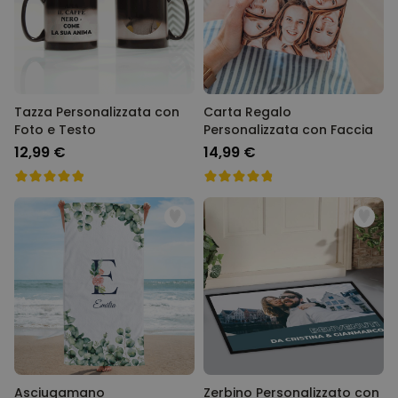
39,99 €
volte
Personalizzabile
Calzini Personalizzati con
Faccia e Supereroi
Comprato
più di 21.600
19,99 €
volte
Tazza Personalizzata con
Carta Regalo
Foto e Testo
Personalizzata con Faccia
Personalizzabile
12,99 €
14,99 €
Telo Mare Personalizzato in
Stile Fumetto
Comprato
più di 1.200
34,99 €
volte
Personalizzabile
Poster Personalizzato con
Foto e Definizione
Comprato
più di 3.200
29,99 €
volte
Asciugamano
Zerbino Personalizzato con