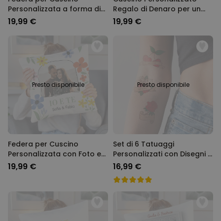
Personalizzata a forma di
Regalo di Denaro per un
Cuore con Foto e Testo
Matrimonio
19,99 €
19,99 €
Presto disponibile
Presto disponibile
Federa per Cuscino
Set di 6 Tatuaggi
Personalizzata con Foto e
Personalizzati con Disegni e
Testo
Testo Retrò
19,99 €
16,99 €