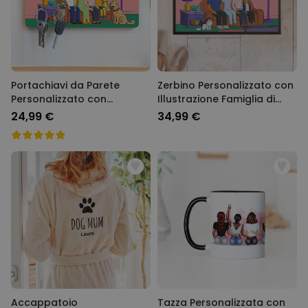
Portachiavi da Parete
Zerbino Personalizzato con
Personalizzato con
Illustrazione Famiglia di
Illustrazione Famiglia
Cartoni Animati
24,99 €
34,99 €
Cartone Animato
Accappatoio
Tazza Personalizzata con