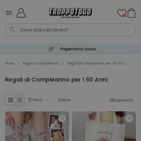
Salta al contenuto
0
Pagamento sicuro
Pene
Telo Mare
Tazza
Calzini
Gioco
Home
Regali di Compleanno
Regali di Compleanno per i 60 Anni
Regali di Compleanno per i 60 Anni
Personalizzabile
Boccale da Birra
Personalizzato con Logo e
Faccia
Filtro
Ordina
282
Comprato
prodotti
più di 71.100
19,99 €
volte
Personalizzabile
Copertina Personalizzata con
Faccia
Comprato
più di 2.000