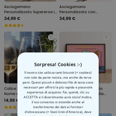
Asciugamano
Asciugamano
Personalizzato Supereroe in
Personalizzato con
Stile Fumetto con Faccia
Illustrazione Bicchiere da
34,99 €
34,99 €
Cocktail
Sorpresa! Cookies :-)
Il nostro sito utilizza tanti biscotti (= cookies)
non solo da parte nostra, ma anche da terze
parti. Questi piccoli e deliziosi file di testo sono
necessari per offrirti la più rapida e piacevole
Calice Personalizzato con
Quadro Personalizzato
esperienza di acquisto. Fai, quindi, clic su
Nome e Simbolo
Illustrazione di Famiglia
ACCETTA e il divertimento avrà inizio! Inoltre,
Cartoni Animati
14,99 €
29,99 €
il tuo consenso si estende anche al
trasferimento dei dati ai fornitori
d'oltreoceano (= Stati Uniti d'America), dove