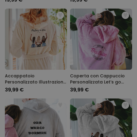
Accappatoio
Coperta con Cappuccio
Personalizzato Illustrazione
Personalizzata Let’s go
di Amiche con Testo
Party
39,99 €
39,99 €