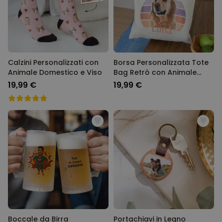
39,99 €
volte
Personalizzabile
Telo Mare Personalizzato in
Stile Fumetto
Comprato
più di 1.200
34,99 €
volte
Calzini Personalizzati con
Borsa Personalizzata Tote
Animale Domestico e Viso
Bag Retrò con Animale
Personalizzabile
Domestico
19,99 €
19,99 €
Vaso Personalizzato con
Testo e Simbolo
Comprato
più di 1.300
29,99 €
volte
Personalizzabile
Set Regalo Birra
Comprato
più di 100
45,48 €
volte
Boccale da Birra
Portachiavi in Legno