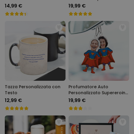
14,99 €
19,99 €
Tazza Personalizzata con
Profumatore Auto
Testo
Personalizzato Supereroina
con Faccia Set da 2
12,99 €
19,99 €