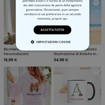
potrebbe esserci il rischio di un trattamento
dei dati inosservato da parte delle agenzie
governative. Ovviamente, puoi sempre
cambiare le tue preferenze in un secondo
momento,
proprio qui.
ACCETTA TUTTO
IMPOSTAZIONI COOKIE
Bicchiere Campari
Telo Mare Personalizzato
STRETTAMENTE NECESSARIO
Personalizzato
Illustrazione di Amiche in
Spiaggia
16,99 €
34,99 €
PRESTAZIONI
MARKETING
NON CLASSIFICATO