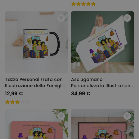
Tazza Personalizzata con
Asciugamano
Illustrazione della Famiglia
Personalizzato Illustrazione
dei Cartoni Animati
della Famiglia Cartoni
12,99 €
34,99 €
Animati