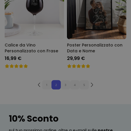
Calice da Vino
Poster Personalizzato con
Personalizzato con Frase
Data e Nome
16,99 €
29,99 €
1
2
3
4
5
10% Sconto
sul tuo prossimo ordine, oltre a e-mail sulle
nostre