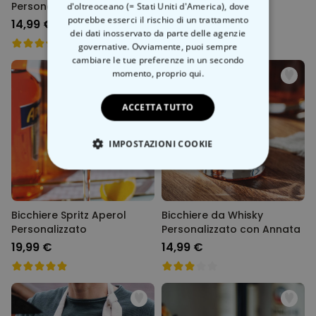
Personalizzato con
Personalizzato con
d'oltreoceano (= Stati Uniti d'America), dove
Monogramma
Monogramma
potrebbe esserci il rischio di un trattamento
14,99 €
16,99 €
dei dati inosservato da parte delle agenzie
governative. Ovviamente, puoi sempre
cambiare le tue preferenze in un secondo
momento,
proprio qui.
ACCETTA TUTTO
IMPOSTAZIONI COOKIE
STRETTAMENTE NECESSARIO
PRESTAZIONI
Bicchiere Spritz Aperol
Bicchiere da Whisky
Personalizzato
Personalizzato con Annata
MARKETING
19,99 €
14,99 €
NON CLASSIFICATO