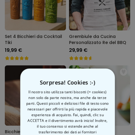
Set 4 Bicchieri da Cocktail
Grembiule da Cucina
Tiki
Personalizzato Re del BBQ
19,99 €
29,99 €
Sorpresa! Cookies :-)
Il nostro sito utilizza tanti biscotti (= cookies)
non solo da parte nostra, ma anche da terze
parti. Questi piccoli e deliziosi file di testo sono
necessari per offrirti la più rapida e piacevole
esperienza di acquisto. Fai, quindi, clic su
ACCETTA e il divertimento avrà inizio! Inoltre,
il tuo consenso si estende anche al
Bicchiere da Whisky
Calice da Vino
trasferimento dei dati ai fornitori