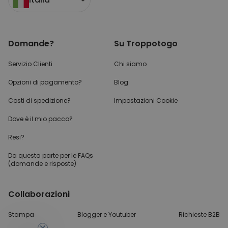
Domande?
Su Troppotogo
Servizio Clienti
Chi siamo
Opzioni di pagamento?
Blog
Costi di spedizione?
Impostazioni Cookie
Dove è il mio pacco?
Resi?
Da questa parte per
le FAQs
(domande e risposte)
Collaborazioni
-10%
Stampa
Blogger e Youtuber
Richieste B2B