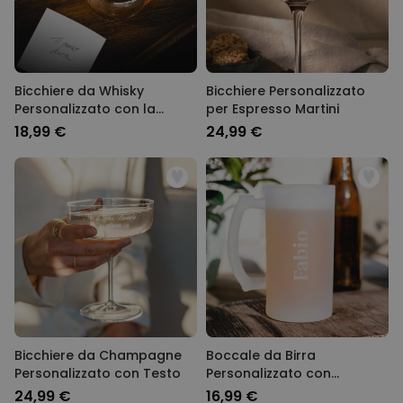
Bicchiere da Whisky
Bicchiere Personalizzato
Personalizzato con la
per Espresso Martini
vostra Scrittura a Mano
18,99 €
24,99 €
Bicchiere da Champagne
Boccale da Birra
Personalizzato con Testo
Personalizzato con
Incisione
24,99 €
16,99 €