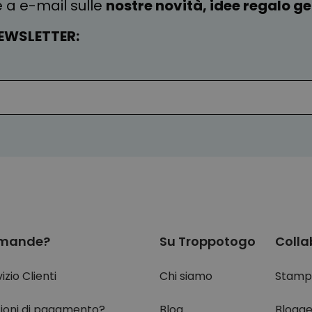
e a e-mail sulle
nostre novità, idee regalo gen
EWSLETTER:
mande?
Su Troppotogo
Colla
izio Clienti
Chi siamo
Stamp
ioni di pagamento?
Blog
Blogge