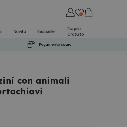
0
Regalo
si
Novità
Bestseller
Gratuito
Pagamento sicuro
zini con animali
ortachiavi