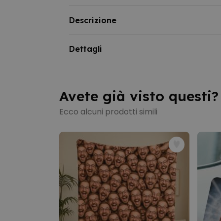
Descrizione
Set regalo calzini con animali domestici e p
Dettagli
Avete già visto questi?
Ecco alcuni prodotti simili