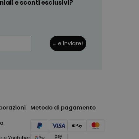
iali e sconti esclusivi?
... e inviare!
borazioni
Metodo di pagamento
a
r e Youtuber