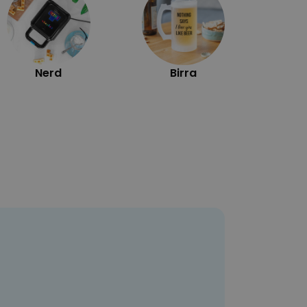
Nerd
Birra