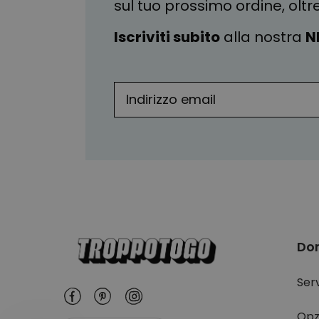
sul tuo prossimo ordine, oltr
Iscriviti subito
alla nostra
N
Do
Serv
Opz