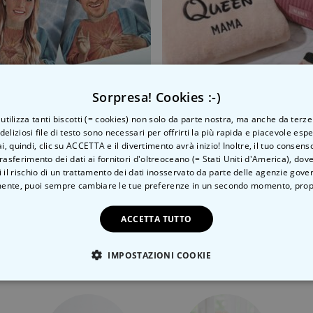
Sorpresa! Cookies :-)
o utilizza tanti biscotti (= cookies) non solo da parte nostra, ma anche da terze
matore Auto Personalizzato con Aureola e Faccia Set 
Set regalo pochette, acca
 deliziosi file di testo sono necessari per offrirti la più rapida e piacevole esp
ai, quindi, clic su ACCETTA e il divertimento avrà inizio! Inoltre, il tuo consens
 €
39,99 €
rasferimento dei dati ai fornitori d'oltreoceano (= Stati Uniti d'America), do
 il rischio di un trattamento dei dati inosservato da parte delle agenzie gove
ente, puoi sempre cambiare le tue preferenze in un secondo momento,
prop
ACCETTA TUTTO
Categoria correlata
IMPOSTAZIONI COOKIE
Scopri l'altra categoria di cose insolite
TE NECESSARIO
PRESTAZIONI
MARKETING
N