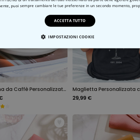
ente, puoi sempre cambiare le tue preferenze in un secondo momento,
prop
ACCETTA TUTTO
IMPOSTAZIONI COOKIE
TE NECESSARIO
PRESTAZIONI
MARKETING
N
Tazzina da Caffè Personalizzata con Monogramma
 €
29,99 €