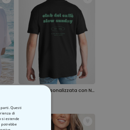
Maglietta Personalizzata con Bicchiere Aperol Spritz e Testo
Maglietta Personalizzata con Nome e Frase
29,99 €
 parti. Questi
erienza di
o si estende
ve potrebbe
rnative.