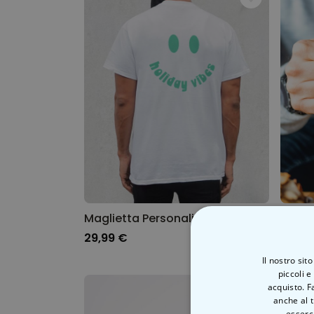
Maglietta Personalizzata Smiley
29,99 €
19,99
Il nostro sit
piccoli e
acquisto. F
anche al t
esserci