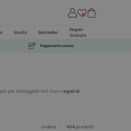
0
Regalo
si
Novità
Bestseller
Gratuito
Pagamento sicuro
egalo per festeggiarli, no? Con i
regali di
izi il decennio con il piede giusto, perché
i 20 anni
e fidati che l'effetto WOW è
Ordina
464
prodotti