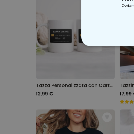
Ovviam
STRETTAMEN
Tazza Personalizzata con Carta di Credito e Testo
12,99 €
17,99