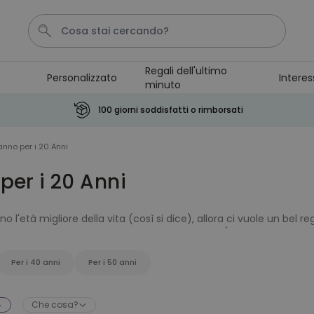
Regali dell'ultimo
Personalizzato
Interes
minuto
Pene
Poster
Telo Mare
Calzini
Gioco
100 giorni soddisfatti o rimborsati
Personalizzabile
nno per i 20 Anni
Boccale da Birra
Personalizzato con Logo e
per i 20 Anni
Faccia
Comprato
più di 71.100
19,99 €
volte
ono l'età migliore della vita (così si dice), allora ci vuole un bel r
uoi proprio sbagliare e puoi assicurarti che il/la neo-ventenne in
Personalizzabile
nte e da non sottovalutare. Dai un'occhiata ai nostri
regali per 
Grembiule Personalizzato
Master Barbecue con Foto
Per i 40 anni
Per i 50 anni
Comprato
più di 2.500
29,99 €
volte
Che cosa?