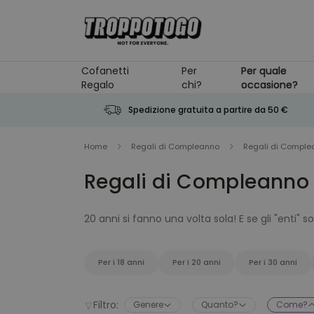
Salta al contenuto
Cofanetti
Per
Per quale
Regalo
chi?
occasione?
Spedizione gratuita a partire da 50 €
Home
Regali di Compleanno
Regali di Complea
Regali di Compleanno 
20 anni si fanno una volta sola! E se gli "enti" s
compleanno per i 20 anni
di Troppotogo non p
si tratta senza dubbio di un traguardo importa
assicurato!
Per i 18 anni
Per i 20 anni
Per i 30 anni
Filtro:
Genere
Quanto?
Come?