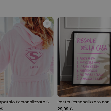
Personalizzabile
Calzini Personalizzati con
Animale Domestico
Comprato
più di 14.000
19,99 €
volte
Personalizzabile
Bicchiere da Gin
Personalizzato con Testo
Comprato
più di 9.900
19,99 €
volte
Personalizzabile
Copertina Personalizzata con
Faccia
Comprato
più di 2.000
39,99 €
volte
Accappatoio Personalizzato Supereroina
 €
29,99 €