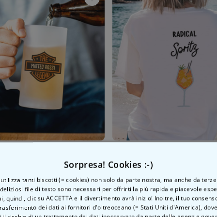
Boccale da Birra Personalizzato da Motociclista
Sorpresa! Cookies :-)
 €
29,99 €
o utilizza tanti biscotti (= cookies) non solo da parte nostra, ma anche da terze
 deliziosi file di testo sono necessari per offrirti la più rapida e piacevole esp
ai, quindi, clic su ACCETTA e il divertimento avrà inizio! Inoltre, il tuo consens
rasferimento dei dati ai fornitori d'oltreoceano (= Stati Uniti d'America), do
 il rischio di un trattamento dei dati inosservato da parte delle agenzie gove