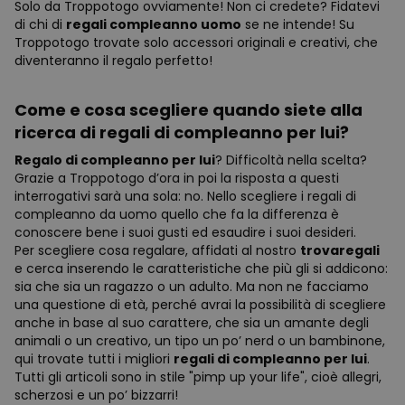
Solo da Troppotogo ovviamente! Non ci credete? Fidatevi
di chi di
regali compleanno uomo
se ne intende! Su
Troppotogo trovate solo accessori originali e creativi, che
diventeranno il regalo perfetto!
Come e cosa scegliere quando siete alla
ricerca di regali di compleanno per lui?
Regalo di compleanno per lui
? Difficoltà nella scelta?
Grazie a Troppotogo d’ora in poi la risposta a questi
interrogativi sarà una sola: no. Nello scegliere i regali di
compleanno da uomo quello che fa la differenza è
conoscere bene i suoi gusti ed esaudire i suoi desideri.
Per scegliere cosa regalare, affidati al nostro
trovaregali
e cerca inserendo le caratteristiche che più gli si addicono:
sia che sia un ragazzo o un adulto. Ma non ne facciamo
una questione di età, perché avrai la possibilità di scegliere
anche in base al suo carattere, che sia un amante degli
animali o un creativo, un tipo un po’ nerd o un bambinone,
qui trovate tutti i migliori
regali di compleanno per lui
.
Tutti gli articoli sono in stile "pimp up your life", cioè allegri,
scherzosi e un po’ bizzarri!