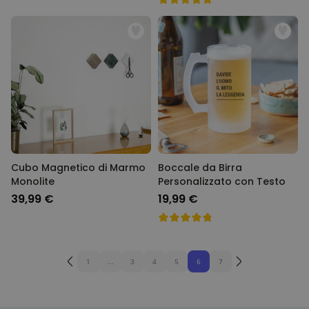
Cubo Magnetico di Marmo
Boccale da Birra
Monolite
Personalizzato con Testo
39,99 €
19,99 €
1
...
3
4
5
6
7