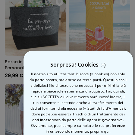
Borsa in Feltro
Telo Mare Personalizzato
Sorpresa! Cookies :-)
Personalizzata con Testo
Retrò con Bevande
Il nostro sito utilizza tanti biscotti (= cookies) non solo
29,99 €
34,99 €
da parte nostra, ma anche da terze parti. Questi piccoli
e deliziosi file di testo sono necessari per offrirti la più
rapida e piacevole esperienza di acquisto. Fai, quindi,
clic su ACCETTA e il divertimento avrà inizio! Inoltre, il
tuo consenso si estende anche al trasferimento dei
dati ai fornitori d'oltreoceano (= Stati Uniti d'America),
dove potrebbe esserci il rischio di un trattamento dei
dati inosservato da parte delle agenzie governative.
Ovviamente, puoi sempre cambiare le tue preferenze
in un secondo momento,
proprio qui.