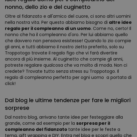
nonno, dello zio e del cuginetto
Oltre al fidanzato e all'amico del cuore, ci sono altri uomini
nella nostra vita. Per questo abbiamo bisogno di
altre idee
regalo per il compleanno di un uomo
. Come no, certo! Il
nonno che ha il compleanno d'oro. Per lui abbiamo quello
che davvero non pensava esistesse! Quando lo zio compie
gli anni, e tutti abbiamo il nostro zietto preferito, solo su
Troppotogo trovate il regalo figo che vi farà divertire
ancora di più insieme. Al cuginetto che compie gli anni,
potreste regalare qualcosa che va molto di moda. Non ci
credete? Trovate tutto senza stress su Troppotogo. Il
regalo di compleanno perfetto per ogni uomo a portata di
click!
Dal blog le ultime tendenze per fare le migliori
sorprese
Dal nostro blog, arrivano tante idee per festeggiare alla
grande, come ad esempio per la
sorpresa per il
compleanno del fidanzato
tante idee per le feste a
tema, gift wrapping e DIY. Entra nel blog e scopri quello che