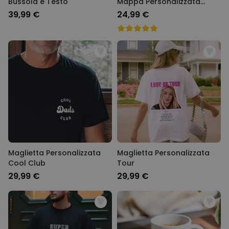
Bussola e Testo
Mappa Personalizzata
Dove tutto è iniziato
39,99 €
24,99 €
Maglietta Personalizzata
Maglietta Personalizzata
Cool Club
Tour
29,99 €
29,99 €