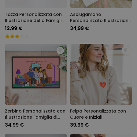
Tazza Personalizzata con
Asciugamano
Illustrazione della Famiglia
Personalizzato Illustrazione
dei Cartoni Animati
della Famiglia Cartoni
12,99 €
34,99 €
Animati
Zerbino Personalizzato con
Felpa Personalizzata con
Illustrazione Famiglia di
Cuore e Iniziali
Cartoni Animati
34,99 €
39,99 €