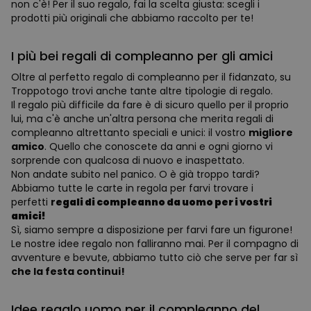
non c'è! Per il suo regalo, fai la scelta giusta: scegli i
prodotti più originali che abbiamo raccolto per te!
I più bei regali di compleanno per gli amici
Oltre al perfetto regalo di compleanno per il fidanzato, su
Troppotogo trovi anche tante altre tipologie di regalo.
Il regalo più difficile da fare è di sicuro quello per il proprio
lui, ma c'è anche un'altra persona che merita regali di
compleanno altrettanto speciali e unici: il vostro
migliore
amico
. Quello che conoscete da anni e ogni giorno vi
sorprende con qualcosa di nuovo e inaspettato.
Non andate subito nel panico. O è già troppo tardi?
Abbiamo tutte le carte in regola per farvi trovare i
perfetti
r
egali di compleanno da uomo per i vostri
amici!
Sì, siamo sempre a disposizione per farvi fare un figurone!
Le nostre idee regalo non falliranno mai. Per il compagno di
avventure e bevute, abbiamo tutto ciò che serve per far sì
che la festa continui!
Idee regalo uomo per il compleanno del