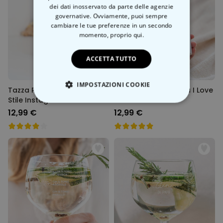
dei dati inosservato da parte delle agenzie
governative. Ovviamente, puoi sempre
cambiare le tue preferenze in un secondo
momento,
proprio qui.
ACCETTA TUTTO
IMPOSTAZIONI COOKIE
Tazza Personalizzata in
Tazza Personalizzata I Love
Stile Instagram
...
STRETTAMENTE NECESSARIO
12,99 €
12,99 €
PRESTAZIONI
MARKETING
NON CLASSIFICATO