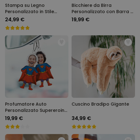
Stampa su Legno
Bicchiere da Birra
Personalizzato in Stile
Personalizzato con Barra di
Fumetto
Caricamento
24,99 €
19,99 €
Profumatore Auto
Cuscino Bradipo Gigante
Personalizzato Supereroina
con Faccia Set da 2
19,99 €
34,99 €