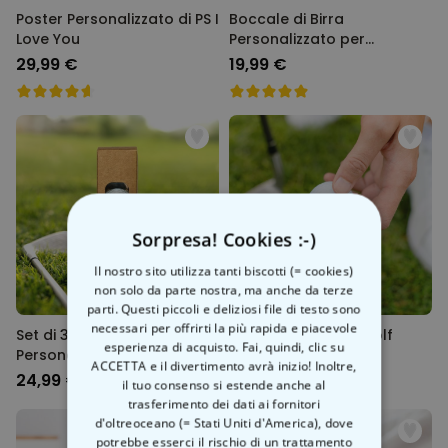
Poster Personalizzato di PS I
Boccale di Birra
Love You
Personalizzato per
l'Oktoberfest
29,99 €
19,99 €
Sorpresa! Cookies :-)
Il nostro sito utilizza tanti biscotti (= cookies)
non solo da parte nostra, ma anche da terze
parti. Questi piccoli e deliziosi file di testo sono
necessari per offrirti la più rapida e piacevole
Set di 3 Palline da Golf
Set di 3 Palline da Golf
esperienza di acquisto. Fai, quindi, clic su
Personalizzate con Faccia
Personalizzate con
ACCETTA e il divertimento avrà inizio! Inoltre,
Monogramma
24,99 €
24,99 €
il tuo consenso si estende anche al
trasferimento dei dati ai fornitori
d'oltreoceano (= Stati Uniti d'America), dove
potrebbe esserci il rischio di un trattamento