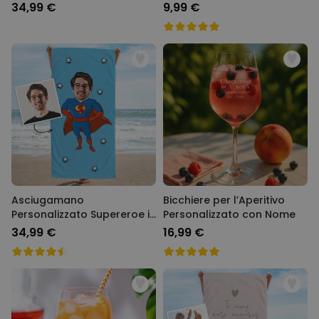
Illustrazione Bicchiere da
34,99 €
9,99 €
Cocktail
Asciugamano
Bicchiere per l’Aperitivo
Personalizzato Supereroe in
Personalizzato con Nome
Stile Fumetto con Faccia
34,99 €
16,99 €