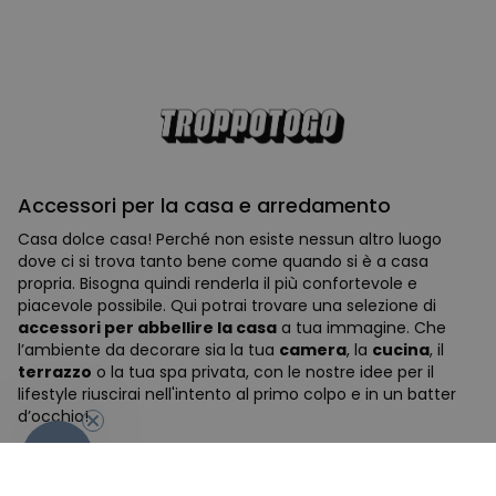
Accessori per la casa e arredamento
Casa dolce casa! Perché non esiste nessun altro luogo
dove ci si trova tanto bene come quando si è a casa
propria. Bisogna quindi renderla il più confortevole e
piacevole possibile. Qui potrai trovare una selezione di
accessori per abbellire la casa
a tua immagine. Che
l’ambiente da decorare sia la tua
camera
, la
cucina
, il
terrazzo
o la tua spa privata, con le nostre idee per il
-10%
lifestyle riuscirai nell'intento al primo colpo e in un batter
d’occhio!